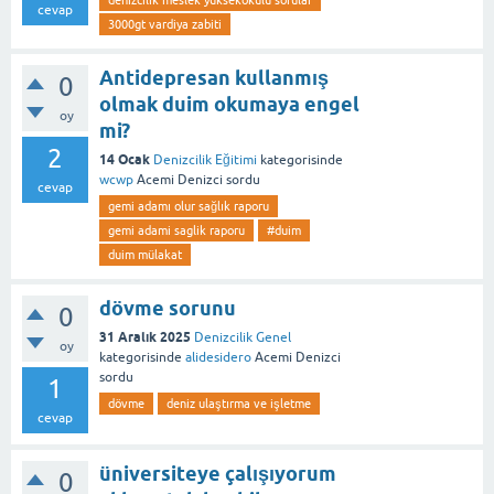
denizcilik meslek yüksekokulu sorular
cevap
3000gt vardiya zabiti
Antidepresan kullanmış
0
olmak duim okumaya engel
oy
mi?
2
14 Ocak
Denizcilik Eğitimi
kategorisinde
wcwp
Acemi Denizci
sordu
cevap
gemi adamı olur sağlık raporu
gemi adami saglik raporu
#duim
duim mülakat
dövme sorunu
0
31 Aralık 2025
Denizcilik Genel
oy
kategorisinde
alidesidero
Acemi Denizci
sordu
1
dövme
deniz ulaştırma ve işletme
cevap
üniversiteye çalışıyorum
0