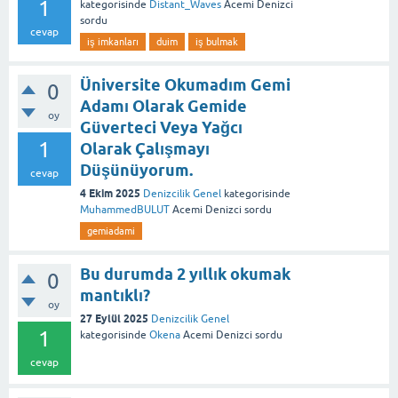
1
kategorisinde
Distant_Waves
Acemi Denizci
sordu
cevap
iş imkanları
duim
iş bulmak
Üniversite Okumadım Gemi
0
Adamı Olarak Gemide
oy
Güverteci Veya Yağcı
1
Olarak Çalışmayı
Düşünüyorum.
cevap
4 Ekim 2025
Denizcilik Genel
kategorisinde
MuhammedBULUT
Acemi Denizci
sordu
gemiadami
Bu durumda 2 yıllık okumak
0
mantıklı?
oy
27 Eylül 2025
Denizcilik Genel
1
kategorisinde
Okena
Acemi Denizci
sordu
cevap