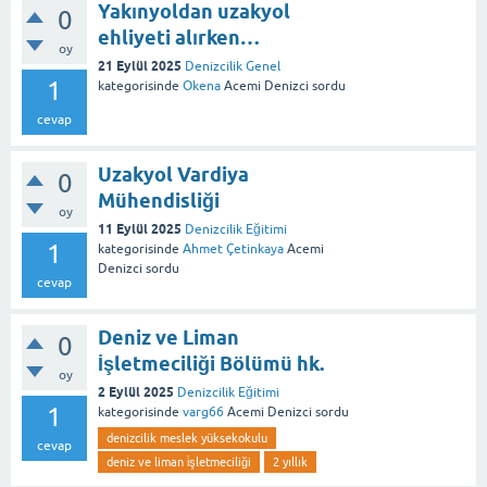
Yakınyoldan uzakyol
0
ehliyeti alırken…
oy
21 Eylül 2025
Denizcilik Genel
1
kategorisinde
Okena
Acemi Denizci
sordu
cevap
Uzakyol Vardiya
0
Mühendisliği
oy
11 Eylül 2025
Denizcilik Eğitimi
1
kategorisinde
Ahmet Çetinkaya
Acemi
Denizci
sordu
cevap
Deniz ve Liman
0
İşletmeciliği Bölümü hk.
oy
2 Eylül 2025
Denizcilik Eğitimi
1
kategorisinde
varg66
Acemi Denizci
sordu
denizcilik meslek yüksekokulu
cevap
deniz ve liman i̇şletmeciliği
2 yıllık