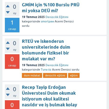
GMİM için %100 Burslu PRÜ
0
mi yoksa DEÜ mi?
oy
19 Temmuz 2025
Denizcilik Eğitimi
1
kategorisinde
smortpaw
Acemi Denizci
sordu
cevap
RTEÜ ve İskenderun
0
universitelerinde duim
oy
bolumunde fiziksel bir
0
mulakat var mı?
19 Temmuz 2025
Denizcilik Eğitimi
cevap
kategorisinde
Tuna öz
Acemi Denizci
sordu
duim mülakat
denizcilik eğitimi
eğitim
Recep Tayip Erdoğan
0
Üniverstesi Duim okumak
oy
istiyorum okul kalitesi
0
nasıldır ve iş bulmak kolay