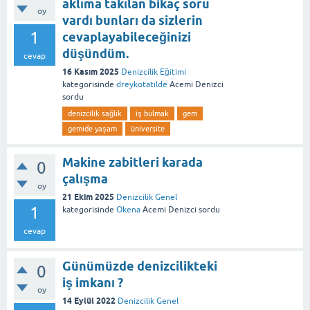
aklıma takılan bikaç soru
oy
vardı bunları da sizlerin
1
cevaplayabileceğinizi
düşündüm.
cevap
16 Kasım 2025
Denizcilik Eğitimi
kategorisinde
dreykotatilde
Acemi Denizci
sordu
denizcilik sağlık
iş bulmak
gem
gemide yaşam
üniversite
Makine zabitleri karada
0
çalışma
oy
21 Ekim 2025
Denizcilik Genel
1
kategorisinde
Okena
Acemi Denizci
sordu
cevap
Günümüzde denizcilikteki
0
iş imkanı ?
oy
14 Eylül 2022
Denizcilik Genel