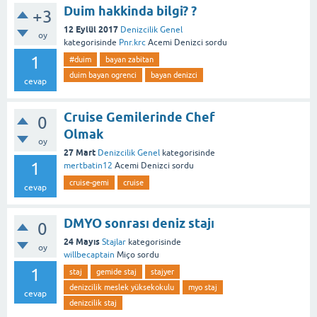
Duim hakkinda bilgi? ?
+3
12 Eylül 2017
Denizcilik Genel
oy
kategorisinde
Pnr.krc
Acemi Denizci
sordu
1
#duim
bayan zabitan
duim bayan ogrenci
bayan denizci
cevap
Cruise Gemilerinde Chef
0
Olmak
oy
27 Mart
Denizcilik Genel
kategorisinde
1
mertbatin12
Acemi Denizci
sordu
cruise-gemi
cruise
cevap
DMYO sonrası deniz stajı
0
24 Mayıs
Stajlar
kategorisinde
oy
willbecaptain
Miço
sordu
1
staj
gemide staj
stajyer
denizcilik meslek yüksekokulu
myo staj
cevap
denizcilik staj