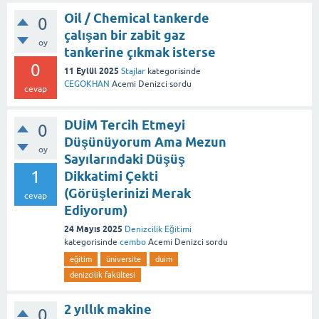
Oil / Chemical tankerde
0
çalışan bir zabit gaz
oy
tankerine çıkmak isterse
0
11 Eylül 2025
Stajlar
kategorisinde
CEGOKHAN
Acemi Denizci
sordu
cevap
DUİM Tercih Etmeyi
0
Düşünüyorum Ama Mezun
oy
Sayılarındaki Düşüş
1
Dikkatimi Çekti
(Görüşlerinizi Merak
cevap
Ediyorum)
24 Mayıs 2025
Denizcilik Eğitimi
kategorisinde
cembo
Acemi Denizci
sordu
eğitim
üniversite
duim
denizcilik fakültesi
2 yıllık makine
0