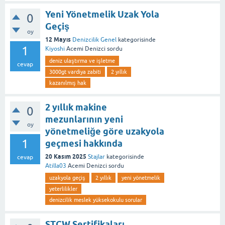
Yeni Yönetmelik Uzak Yola
0
Geçiş
oy
12 Mayıs
Denizcilik Genel
kategorisinde
1
Kiyoshi
Acemi Denizci
sordu
deniz ulaştırma ve işletme
cevap
3000gt vardiya zabiti
2 yıllık
kazanılmış hak
2 yıllık makine
0
mezunlarının yeni
oy
yönetmeliğe göre uzakyola
1
geçmesi hakkında
20 Kasım 2025
Stajlar
kategorisinde
cevap
Atilla03
Acemi Denizci
sordu
uzakyola geçiş
2 yıllık
yeni yönetmelik
yeterlilikler
denizcilik meslek yüksekokulu sorular
STCW Sertifikaları