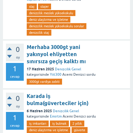
staj
stajer
denizcilik meslek yüksekokulu
deniz ulaştırma ve işletme
denizcilik meslek yüksekokulu sorular
denizcilik staj
Merhaba 3000gt yani
0
yakınyol ehliyetten
oy
sınırsıza geçiş kalktı mı
1
17 Haziran 2025
Denizcilik Genel
kategorisinde
Yiit300
Acemi Denizci
sordu
cevap
3000gt vardiya zabiti
Karada iş
0
bulma(güverteciler için)
oy
6 Haziran 2025
Denizcilik Genel
1
kategorisinde
Emirtm
Acemi Denizci
sordu
iş imkanları
iş bulmak
2 yıllık
cevap
deniz ulaştırma ve işletme
güverte