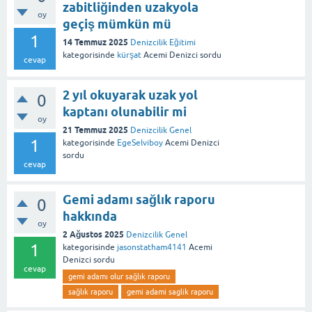
zabitliğinden uzakyola
oy
geçiş mümkün mü
1
14 Temmuz 2025
Denizcilik Eğitimi
kategorisinde
kürşat
Acemi Denizci
sordu
cevap
2 yıl okuyarak uzak yol
0
kaptanı olunabilir mi
oy
21 Temmuz 2025
Denizcilik Genel
1
kategorisinde
EgeSelviboy
Acemi Denizci
sordu
cevap
Gemi adamı sağlık raporu
0
hakkında
oy
2 Ağustos 2025
Denizcilik Genel
1
kategorisinde
jasonstatham4141
Acemi
Denizci
sordu
cevap
gemi adamı olur sağlık raporu
sağlık raporu
gemi adami saglik raporu