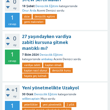
0
18 Şubat
Denizcilik Eğitimi
kategorisinde
oy
Onur Arda
Acemi Denizci
sordu
1
stcw
denizcilik egitimi
gemi makineleri
cevap
27 yaşındayken vardiya
0
zabiti kursuna gitmek
oy
mantıklı mı?
1
7 Ekim 2024
Denizcilik Eğitimi
kategorisinde
ambakay
Acemi Denizci
sordu
cevap
vardiya zabiti
kaptan olmak
kaptan nasıl olunur
denizcilik kursu
hayata geç kalmak
Yeni yönetmelikte Uzakyol
+1
30 Ocak
Denizcilik Eğitimi
kategorisinde
oy
willbecaptain
Miço
sordu
1
yeterlilikler
yeni yönetmelik
2 yıllık