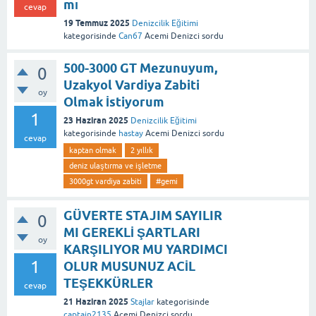
mı
cevap
19 Temmuz 2025
Denizcilik Eğitimi
kategorisinde
Can67
Acemi Denizci
sordu
500-3000 GT Mezunuyum,
0
Uzakyol Vardiya Zabiti
oy
Olmak İstiyorum
1
23 Haziran 2025
Denizcilik Eğitimi
kategorisinde
hastay
Acemi Denizci
sordu
cevap
kaptan olmak
2 yıllık
deniz ulaştırma ve işletme
3000gt vardiya zabiti
#gemi
GÜVERTE STAJIM SAYILIR
0
MI GEREKLİ ŞARTLARI
oy
KARŞILIYOR MU YARDIMCI
1
OLUR MUSUNUZ ACİL
TEŞEKKÜRLER
cevap
21 Haziran 2025
Stajlar
kategorisinde
captain2135
Acemi Denizci
sordu