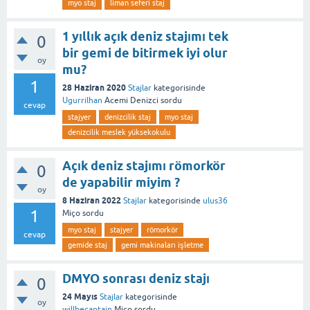
myo staj
liman seferi staj
1 yıllık açık deniz stajımı tek
0
bir gemi de bitirmek iyi olur
oy
mu?
1
28 Haziran 2020
Stajlar
kategorisinde
Ugurrilhan
Acemi Denizci
sordu
cevap
stajyer
denizcilik staj
myo staj
denizcilik meslek yüksekokulu
Açık deniz stajımı römorkör
0
de yapabilir miyim ?
oy
8 Haziran 2022
Stajlar
kategorisinde
ulus36
1
Miço
sordu
myo staj
stajyer
römorkör
cevap
gemide staj
gemi makinaları işletme
DMYO sonrası deniz stajı
0
24 Mayıs
Stajlar
kategorisinde
oy
willbecaptain
Miço
sordu