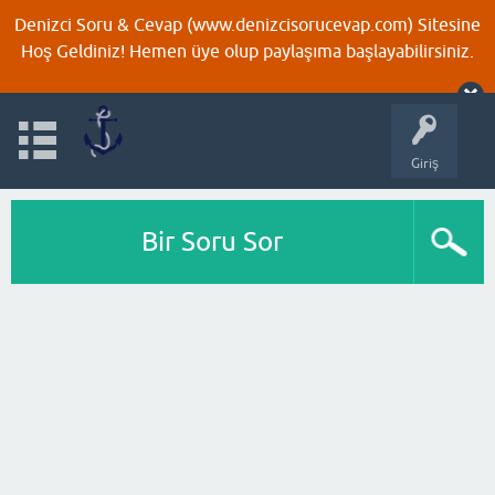
Denizci Soru & Cevap (www.denizcisorucevap.com) Sitesine
Hoş Geldiniz! Hemen üye olup paylaşıma başlayabilirsiniz.
Giriş
Bir Soru Sor