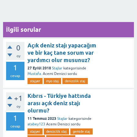
İlgili sorular
Açık deniz stajı yapacağım
0
ve bir kaç tane sorum var
oy
yardımcı olur musunuz?
1
27 Eylül 2018
Stajlar
kategorisinde
Mustafa.
Acemi Denizci
sordu
cevap
stajyer
myo staj
denizcilik staj
Kıbrıs - Türkiye hattında
+1
arası açık deniz stajı
oy
olurmu?
1
11 Temmuz 2023
Stajlar
kategorisinde
atabey123
Acemi Denizci
sordu
cevap
stajyer
denizcilik staj
gemide staj