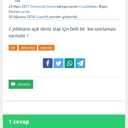
794
24 Mart 2017
Denizcilik Genel
kategorisinde
CrossWalker
Bilgin
Denizci
sordu
30 Ağustos 2018
CoaxeM
yeniden gösterildi
2 yıllıkların açık deniz stajı için belli bir kw sınırlaması
varmıdır ?
kw
deniz myo
myo staj
1
cevap