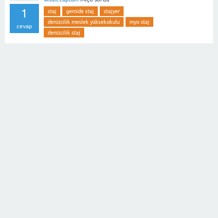
1
staj
gemide staj
stajyer
denizcilik meslek yüksekokulu
myo staj
cevap
denizcilik staj