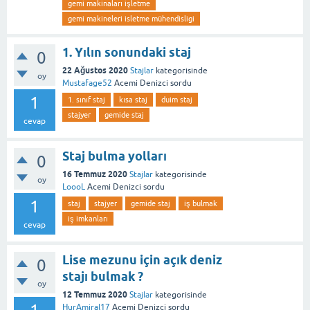
gemi makinaları işletme
gemi makineleri isletme mühendisligi
1. Yılın sonundaki staj
0
22 Ağustos 2020
Stajlar
kategorisinde
oy
Mustafage52
Acemi Denizci
sordu
1
1. sınıf staj
kısa staj
duim staj
stajyer
gemide staj
cevap
Staj bulma yolları
0
16 Temmuz 2020
Stajlar
kategorisinde
oy
LoooL
Acemi Denizci
sordu
1
staj
stajyer
gemide staj
iş bulmak
iş imkanları
cevap
Lise mezunu için açık deniz
0
stajı bulmak ?
oy
12 Temmuz 2020
Stajlar
kategorisinde
HurAmiral17
Acemi Denizci
sordu