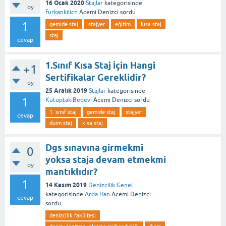
16 Ocak 2020
Stajlar
kategorisinde
oy
furkankilich
Acemi Denizci
sordu
1
gemide staj
stajyer
eğitim
kısa staj
staj
cevap
1.Sınıf Kısa Staj İçin Hangi
+1
Sertifikalar Gereklidir?
oy
25 Aralık 2019
Stajlar
kategorisinde
1
KutuptakiBedevi
Acemi Denizci
sordu
1. sınıf staj
gemide staj
stajyer
cevap
duim staj
kısa staj
Dgs sınavına girmekmi
0
yoksa staja devam etmekmi
oy
mantıklıdır?
1
14 Kasım 2019
Denizcilik Genel
kategorisinde
Arda Han
Acemi Denizci
cevap
sordu
denizcilik fakültesi