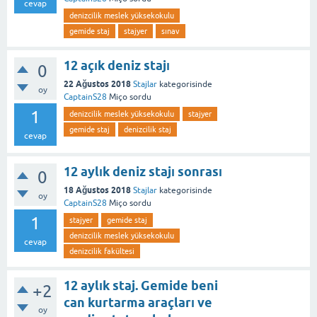
cevap
denizcilik meslek yüksekokulu
gemide staj
stajyer
sınav
12 açık deniz stajı
0
22 Ağustos 2018
Stajlar
kategorisinde
oy
CaptainS28
Miço
sordu
1
denizcilik meslek yüksekokulu
stajyer
gemide staj
denizcilik staj
cevap
12 aylık deniz stajı sonrası
0
18 Ağustos 2018
Stajlar
kategorisinde
oy
CaptainS28
Miço
sordu
1
stajyer
gemide staj
denizcilik meslek yüksekokulu
cevap
denizcilik fakültesi
12 aylık staj. Gemide beni
+2
can kurtarma araçları ve
oy