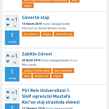
deniz ulaştıma işletme mühendisliği
duim
stajyer
Güverte stajı
+1
13 Kasım 2019
Stajlar
kategorisinde
oy
MehmetCan
Acemi Denizci
sordu
1
lise mezunu
stajyer
denizcilik staj
cevap
Zabitin Görevi
+1
20 Eylül 2019
Stajlar
kategorisinde
Orçun
oy
Miço
sordu
1
uzakyol vardiya zabiti
gemi kaptanlık
duim
gemide staj
stajyer
cevap
Piri Reis Universitesi 1.
+1
Sinif ogrencisi Mustafa
oy
Koc'un staj sirasinda olmesi
2
17 Temmuz 2019
Stajlar
kategorisinde