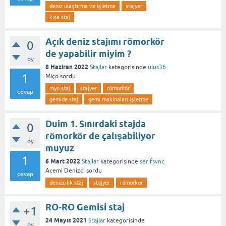
deniz ulaştırma ve işletme
stajyer
kısa staj
Açık deniz stajımı römorkör
0
de yapabilir miyim ?
oy
8 Haziran 2022
Stajlar
kategorisinde
ulus36
1
Miço
sordu
myo staj
stajyer
römorkör
cevap
gemide staj
gemi makinaları işletme
Duim 1. Sınırdaki stajda
0
römorkör de çalışabiliyor
oy
muyuz
1
6 Mart 2022
Stajlar
kategorisinde
serifsvnc
Acemi Denizci
sordu
cevap
denizcilik staj
stajyer
römorkör
RO-RO Gemisi staj
+1
24 Mayıs 2021
Stajlar
kategorisinde
oy