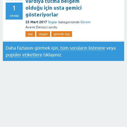
vardiya tutma belgem
1
olduğu için usta gemici
gösteriyorlar
cevap
25 Mart 2017
Stajlar
kategorisinde
Ekrem
Acemi Denizci
sordu
staj
stajyer
gemide staj
Daha fazlasını görmek için,
tüm soruların listesine
veya
popüler etiketlere
tıklayınız.