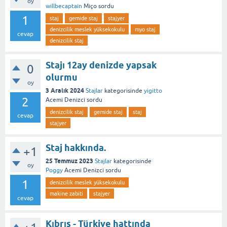
oy
willbecaptain
Miço
sordu
1
staj
gemide staj
stajyer
denizcilik meslek yüksekokulu
myo staj
cevap
denizcilik staj
Stajı 12ay denizde yapsak
0
olurmu
oy
3 Aralık 2024
Stajlar
kategorisinde
yigitto
2
Acemi Denizci
sordu
denizcilik staj
gemide staj
staj
cevap
stajyer
Staj hakkında.
+1
25 Temmuz 2023
Stajlar
kategorisinde
oy
Poggy
Acemi Denizci
sordu
1
denizcilik meslek yüksekokulu
makine zabiti
stajyer
cevap
Kıbrıs - Türkiye hattında