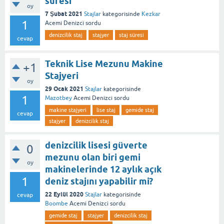
süresi
oy
7 Şubat 2021
Stajlar
kategorisinde
Kezkar
1
Acemi Denizci
sordu
denizcilik staj
stajyer
staj süresi
cevap
Teknik Lise Mezunu Makine
+1
Stajyeri
oy
29 Ocak 2021
Stajlar
kategorisinde
1
Mazotbey
Acemi Denizci
sordu
makine stajyeri
lise staj
gemide staj
cevap
stajyer
denizcilik staj
denizcilik lisesi güverte
0
mezunu olan biri gemi
oy
makinelerinde 12 aylık açık
1
deniz stajını yapabilir mi?
22 Eylül 2020
Stajlar
kategorisinde
cevap
Boombe
Acemi Denizci
sordu
gemide staj
stajyer
denizcilik staj