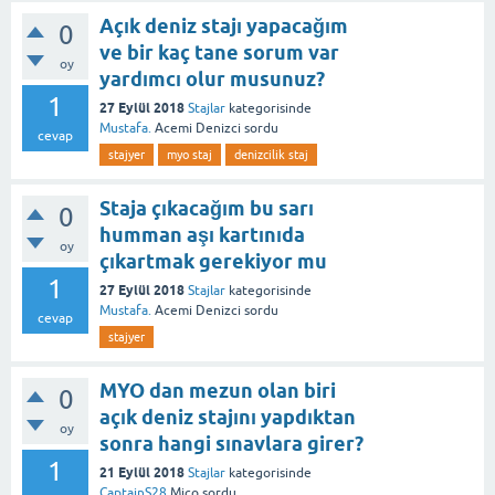
Açık deniz stajı yapacağım
0
ve bir kaç tane sorum var
oy
yardımcı olur musunuz?
1
27 Eylül 2018
Stajlar
kategorisinde
Mustafa.
Acemi Denizci
sordu
cevap
stajyer
myo staj
denizcilik staj
Staja çıkacağım bu sarı
0
humman aşı kartınıda
oy
çıkartmak gerekiyor mu
1
27 Eylül 2018
Stajlar
kategorisinde
Mustafa.
Acemi Denizci
sordu
cevap
stajyer
MYO dan mezun olan biri
0
açık deniz stajını yapdıktan
oy
sonra hangi sınavlara girer?
1
21 Eylül 2018
Stajlar
kategorisinde
CaptainS28
Miço
sordu