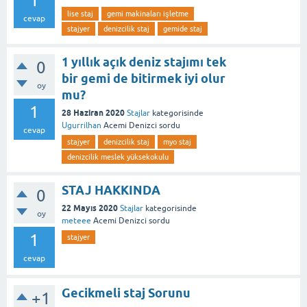
1
lise staj
gemi makinaları işletme
cevap
stajyer
denizcilik staj
gemide staj
1 yıllık açık deniz stajımı tek
0
bir gemi de bitirmek iyi olur
oy
mu?
1
28 Haziran 2020
Stajlar
kategorisinde
Ugurrilhan
Acemi Denizci
sordu
cevap
stajyer
denizcilik staj
myo staj
denizcilik meslek yüksekokulu
STAJ HAKKINDA
0
22 Mayıs 2020
Stajlar
kategorisinde
oy
meteee
Acemi Denizci
sordu
1
stajyer
cevap
Gecikmeli staj Sorunu
+1