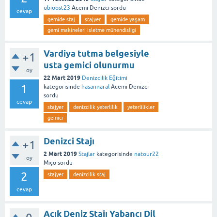
ubioost23
Acemi Denizci
sordu
cevap
gemide staj
stajyer
gemide yaşam
gemi makineleri isletme mühendisligi
Vardiya tutma belgesiyle
+1
usta gemici olunurmu
oy
22 Mart 2019
Denizcilik Eğitimi
1
kategorisinde
hasannaral
Acemi Denizci
sordu
cevap
stajyer
denizcilik yeterlilik
yeterlilikler
gemici
Denizci Stajı
+1
2 Mart 2019
Stajlar
kategorisinde
natour22
oy
Miço
sordu
2
stajyer
denizcilik staj
cevap
Açık Deniz Stajı Yabancı Dil