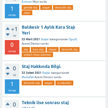
Emirjoe
Miço
sordu
1
gemide staj
stajyer
denizcilik staj
stajer
cevap
Balıkesir 1 Aylık Kara Stajı
+1
Yeri
oy
25 Mart 2021
Stajlar
kategorisinde
OguzE.
0
Acemi Denizci
sordu
staj
kara stajı
stajyer
denizcilik staj
cevap
ambarlı liman i̇şletmesi
Staj Hakkında Bilgi.
0
22 Şubat 2021
Stajlar
kategorisinde
oy
Mustafali
Acemi Denizci
sordu
1
denizcilik staj
stajyer
iş imkanları
cevap
Teknik lise sonrası staj
0