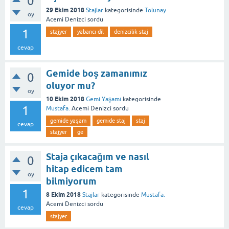
0
29 Ekim 2018
Stajlar
kategorisinde
Tolunay
oy
Acemi Denizci
sordu
1
stajyer
yabancı dil
denizcilik staj
cevap
Gemide boş zamanımız
0
oluyor mu?
oy
10 Ekim 2018
Gemi Yaşamı
kategorisinde
1
Mustafa.
Acemi Denizci
sordu
gemide yaşam
gemide staj
staj
cevap
stajyer
ge
Staja çıkacağım ve nasıl
0
hitap edicem tam
oy
bilmiyorum
1
8 Ekim 2018
Stajlar
kategorisinde
Mustafa.
Acemi Denizci
sordu
cevap
stajyer