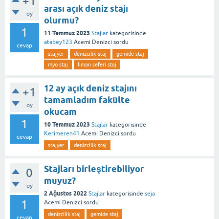
+1
arası açık deniz stajı
oy
olurmu?
1
11 Temmuz 2023
Stajlar
kategorisinde
atabey123
Acemi Denizci
sordu
cevap
stajyer
denizcilik staj
gemide staj
myo staj
liman seferi staj
12 ay açık deniz stajını
+1
tamamladım fakülte
oy
okucam
1
10 Temmuz 2023
Stajlar
kategorisinde
Kerimeren41
Acemi Denizci
sordu
cevap
stajyer
denizcilik staj
Stajları birleştirebiliyor
0
muyuz?
oy
2 Ağustos 2022
Stajlar
kategorisinde
seja
1
Acemi Denizci
sordu
denizcilik staj
gemide staj
cevap