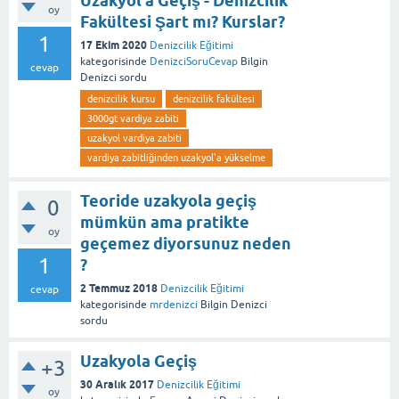
Uzakyol'a Geçiş - Denizcilik
oy
Fakültesi Şart mı? Kurslar?
1
17 Ekim 2020
Denizcilik Eğitimi
kategorisinde
DenizciSoruCevap
Bilgin
cevap
Denizci
sordu
denizcilik kursu
denizcilik fakültesi
3000gt vardiya zabiti
uzakyol vardiya zabiti
vardiya zabitliğinden uzakyol'a yükselme
Teoride uzakyola geçiş
0
mümkün ama pratikte
oy
geçemez diyorsunuz neden
1
?
2 Temmuz 2018
Denizcilik Eğitimi
cevap
kategorisinde
mrdenizci
Bilgin Denizci
sordu
Uzakyola Geçiş
+3
30 Aralık 2017
Denizcilik Eğitimi
oy