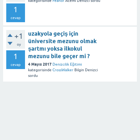
kategorisinde
Feanor
Acemi Denizci
sordu
1
cevap
uzakyola geçiş için
+1
üniversite mezunu olmak
oy
şartmı yoksa ilkokul
1
mezunu bile geçer mi ?
4 Mayıs 2017
Denizcilik Eğitimi
cevap
kategorisinde
CrossWalker
Bilgin Denizci
sordu