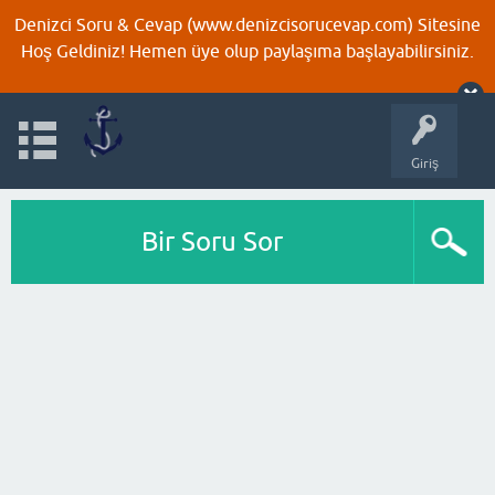
Denizci Soru & Cevap (www.denizcisorucevap.com) Sitesine
Hoş Geldiniz! Hemen üye olup paylaşıma başlayabilirsiniz.
Giriş
Bir Soru Sor