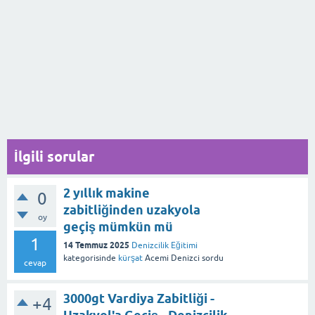
İlgili sorular
2 yıllık makine
0
zabitliğinden uzakyola
oy
geçiş mümkün mü
1
14 Temmuz 2025
Denizcilik Eğitimi
kategorisinde
kürşat
Acemi Denizci
sordu
cevap
3000gt Vardiya Zabitliği -
+4