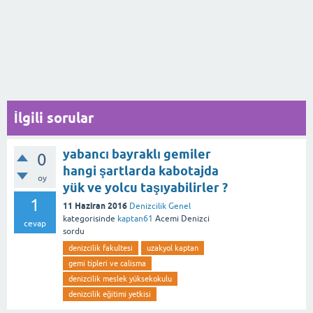
İlgili sorular
yabancı bayraklı gemiler
0
hangi şartlarda kabotajda
oy
yük ve yolcu taşıyabilirler ?
1
11 Haziran 2016
Denizcilik Genel
kategorisinde
kaptan61
Acemi Denizci
cevap
sordu
denizcilik fakultesi
uzakyol kaptan
gemi tipleri ve calisma
denizcilik meslek yüksekokulu
denizcilik eğitimi yetkisi