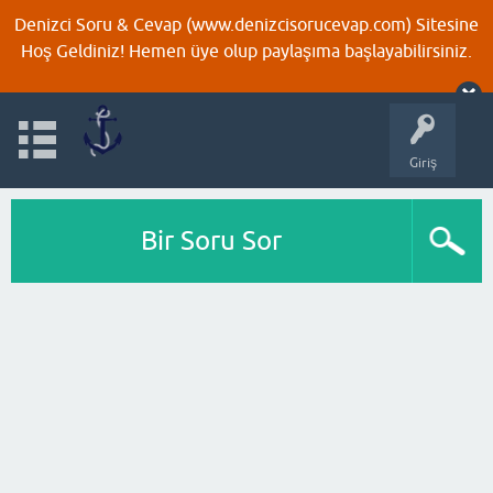
Denizci Soru & Cevap (www.denizcisorucevap.com) Sitesine
Hoş Geldiniz! Hemen üye olup paylaşıma başlayabilirsiniz.
Giriş
Bir Soru Sor