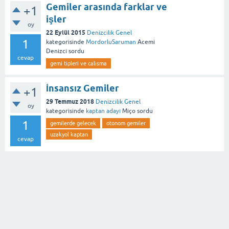
Gemiler arasında farklar ve
+1
işler
oy
22 Eylül 2015
Denizcilik Genel
1
kategorisinde
MordorluSaruman
Acemi
Denizci
sordu
cevap
gemi tipleri ve calisma
İnsansız Gemiler
+1
29 Temmuz 2018
Denizcilik Genel
oy
kategorisinde
kaptan adayı
Miço
sordu
1
gemilerde gelecek
otonom gemiler
uzakyol kaptan
cevap