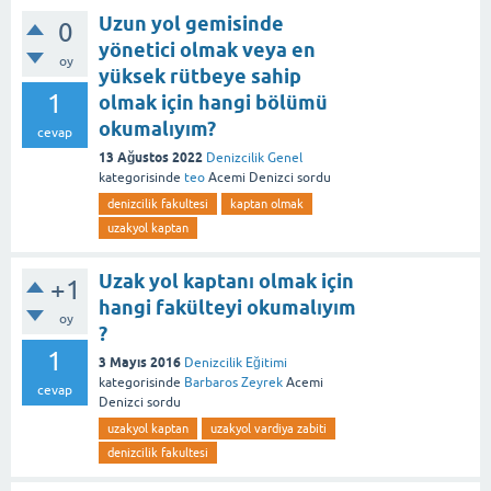
Uzun yol gemisinde
0
yönetici olmak veya en
oy
yüksek rütbeye sahip
1
olmak için hangi bölümü
okumalıyım?
cevap
13 Ağustos 2022
Denizcilik Genel
kategorisinde
teo
Acemi Denizci
sordu
denizcilik fakultesi
kaptan olmak
uzakyol kaptan
Uzak yol kaptanı olmak için
+1
hangi fakülteyi okumalıyım
oy
?
1
3 Mayıs 2016
Denizcilik Eğitimi
kategorisinde
Barbaros Zeyrek
Acemi
cevap
Denizci
sordu
uzakyol kaptan
uzakyol vardiya zabiti
denizcilik fakultesi