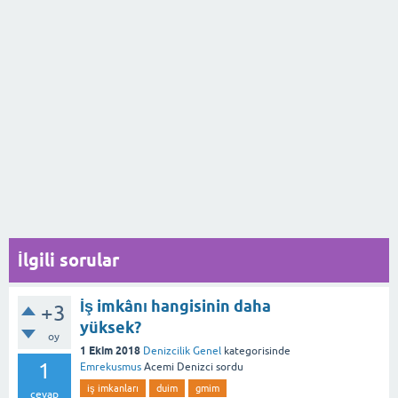
İlgili sorular
İş imkânı hangisinin daha
+3
yüksek?
oy
1 Ekim 2018
Denizcilik Genel
kategorisinde
1
Emrekusmus
Acemi Denizci
sordu
iş imkanları
duim
gmim
cevap