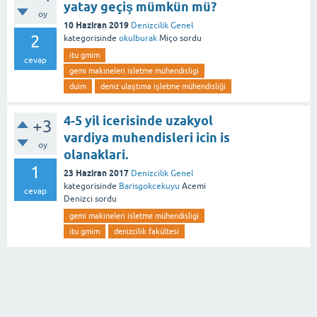
yatay geçiş mümkün mü?
oy
10 Haziran 2019
Denizcilik Genel
2
kategorisinde
okulburak
Miço
sordu
itu gmim
cevap
gemi makineleri isletme mühendisligi
duim
deniz ulaştıma işletme mühendisliği
4-5 yil icerisinde uzakyol
+3
vardiya muhendisleri icin is
oy
olanaklari.
1
23 Haziran 2017
Denizcilik Genel
kategorisinde
Barisgokcekuyu
Acemi
cevap
Denizci
sordu
gemi makineleri isletme mühendisligi
itu gmim
denizcilik fakültesi