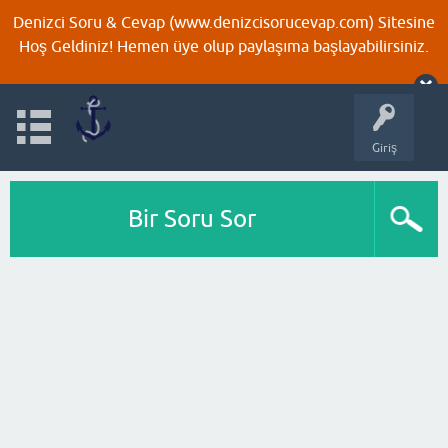
Denizci Soru & Cevap (www.denizcisorucevap.com) Sitesine
Hoş Geldiniz! Hemen üye olup paylaşıma başlayabilirsiniz.
Giriş
Bir Soru Sor