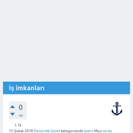
İş imkanları
0
oy
1.7k
15 Şubat 2018
Denizcilik Genel
kategorisinde
şükrü
Miço
sordu