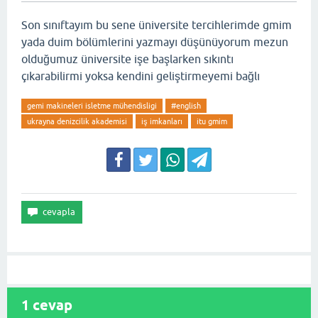
Son sınıftayım bu sene üniversite tercihlerimde gmim
yada duim bölümlerini yazmayı düşünüyorum mezun
olduğumuz üniversite işe başlarken sıkıntı
çıkarabilirmi yoksa kendini geliştirmeyemi bağlı
gemi makineleri isletme mühendisligi
#english
ukrayna denizcilik akademisi
iş imkanları
itu gmim
1
cevap