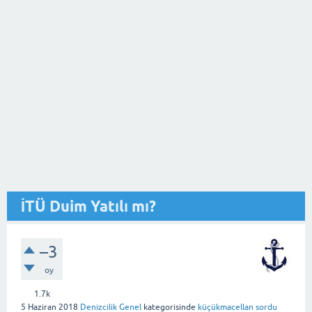
İTÜ Duim Yatılı mı?
–3
oy
1.7k
5 Haziran 2018
Denizcilik Genel
kategorisinde
küçükmacellan
sordu