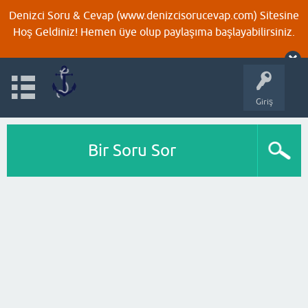
Denizci Soru & Cevap (www.denizcisorucevap.com) Sitesine
Hoş Geldiniz! Hemen üye olup paylaşıma başlayabilirsiniz.
Giriş
Bir Soru Sor