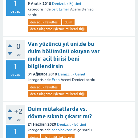
1
9 Aralık 2018
Denizcilik Eğitimi
kategorisinde
Sait Esmer
Acemi Denizci
cevap
sordu
denizcilik fakültesi
duim
deniz ulaştıma işletme mühendisliği
Van yüzüncü yıl uni.de bu
0
duim bölümünü okuyan var
oy
mıdır acil birisi beni
1
bilgilendirsin
31 Ağustos 2018
Denizcilik Genel
cevap
kategorisinde
Eren
Acemi Denizci
sordu
denizcilik fakultesi
deniz ulaştıma işletme mühendisliği
Duim mülakatlarda vs.
+2
dövme sıkıntı çıkarır mı?
oy
21 Haziran 2020
Denizcilik Eğitimi
1
kategorisinde
tonplankton
Miço
sordu
duim
denizcilik fakültesi