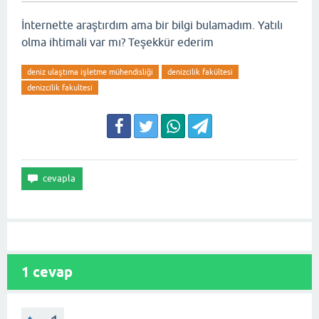
İnternette araştırdım ama bir bilgi bulamadım. Yatılı
olma ihtimali var mı? Teşekkür ederim
deniz ulaştıma işletme mühendisliği
denizcilik fakültesi
denizcilik fakultesi
1
cevap