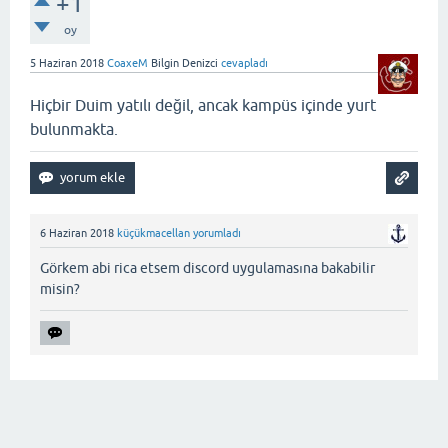
+1
oy
5 Haziran 2018
CoaxeM
Bilgin Denizci
cevapladı
Hiçbir Duim yatılı değil, ancak kampüs içinde yurt
bulunmakta.
6 Haziran 2018
küçükmacellan
yorumladı
Görkem abi rica etsem discord uygulamasına bakabilir
misin?