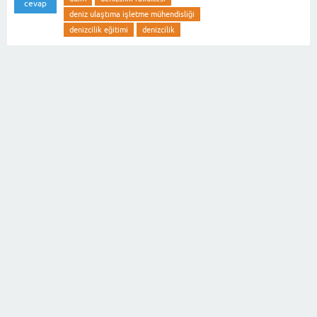
cevap
deniz ulaştıma işletme mühendisliği
denizcilik eğitimi
denizcilik