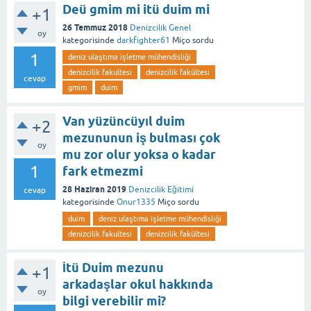
Deü gmim mi itü duim mi
+1
26 Temmuz 2018
Denizcilik Genel
oy
kategorisinde
darkfighter61
Miço
sordu
1
deniz ulaştıma işletme mühendisliği
denizcilik fakultesi
denizcilik fakültesi
cevap
gmim
duim
Van yüzüncüyıl duim
+2
mezununun iş bulması çok
oy
mu zor olur yoksa o kadar
1
fark etmezmi
28 Haziran 2019
Denizcilik Eğitimi
cevap
kategorisinde
Onur1335
Miço
sordu
duim
deniz ulaştıma işletme mühendisliği
denizcilik fakultesi
denizcilik fakültesi
İtü Duim mezunu
+1
arkadaşlar okul hakkında
oy
bilgi verebilir mi?