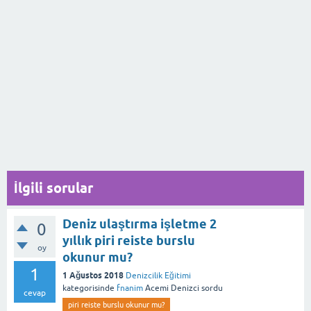
İlgili sorular
Deniz ulaştırma işletme 2
0
yıllık piri reiste burslu
oy
okunur mu?
1
1 Ağustos 2018
Denizcilik Eğitimi
kategorisinde
fnanim
Acemi Denizci
sordu
cevap
piri reiste burslu okunur mu?