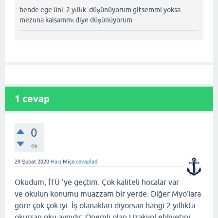
bende ege üni. 2 yıllık düşünüyorum gitsemmi yoksa
mezuna kalsammı diye düşünüyorum
1
cevap
0
oy
29 Şubat 2020
Hacı
Miço
cevapladı
Okudum, İTÜ 'ye geçtim. Çok kaliteli hocalar var
ve okulun konumu muazzam bir yerde. Diğer Myo'lara
göre çok çok iyi. İş olanakları diyorsan hangi 2 yıllıkta
okursan oku aynıdır. Önemli olan Uzakyol ehliyetini