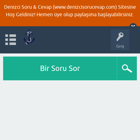
Denizci Soru & Cevap (www.denizcisorucevap.com) Sitesine
Hoş Geldiniz! Hemen üye olup paylaşıma başlayabilirsiniz.
Giriş
Bir Soru Sor