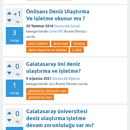
Önlisans Deniz Ulaştırma
+1
Ve İşletme okunur mu ?
oy
20 Temmuz 2016
Denizcilik Genel
3
kategorisinde
tumo192
Acemi Denizci
sordu
cevap
deniz işletme
deniz myo
önlisans
deniz ulaştırma ve işletme
2 yıllık
Galatasaray üni deniz
0
ulaştırma ve işletme?
oy
9 Ağustos 2021
Denizcilik Eğitimi
1
kategorisinde
akis
Acemi Denizci
sordu
galatasaray denizcilik myo
cevap
galatasaray myo
Galatasaray üniversitesi
0
deniz ulaştırma işletme
oy
devam zorunluluğu var mı?