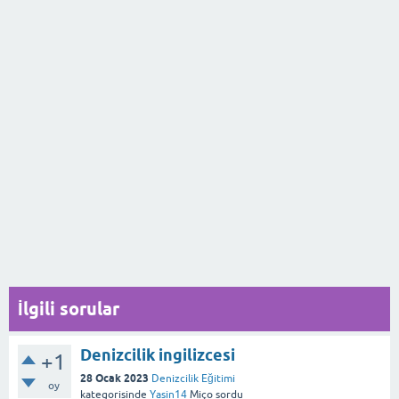
İlgili sorular
Denizcilik ingilizcesi
+1
28 Ocak 2023
Denizcilik Eğitimi
oy
kategorisinde
Yasin14
Miço
sordu