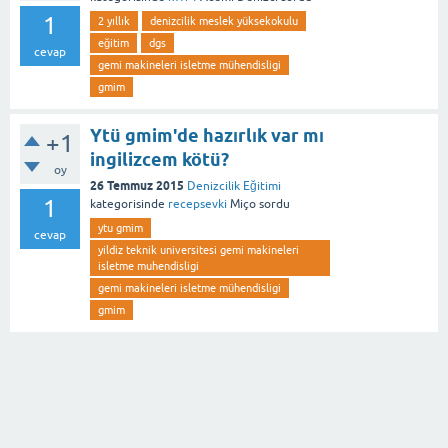
1
2 yıllık
denizcilik meslek yüksekokulu
eğitim
dgs
cevap
gemi makineleri isletme mühendisligi
gmim
Ytü gmim'de hazırlık var mı
+1
ingilizcem kötü?
oy
26 Temmuz 2015
Denizcilik Eğitimi
1
kategorisinde
recepsevki
Miço
sordu
ytu gmim
cevap
yildiz teknik universitesi gemi makineleri
isletme muhendisligi
gemi makineleri isletme mühendisligi
gmim