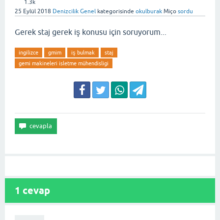
1.3k
25 Eylül 2018
Denizcilik Genel
kategorisinde
okulburak
Miço
sordu
Gerek staj gerek iş konusu için soruyorum...
ingilizce
gmim
iş bulmak
staj
gemi makineleri isletme mühendisligi
1
cevap