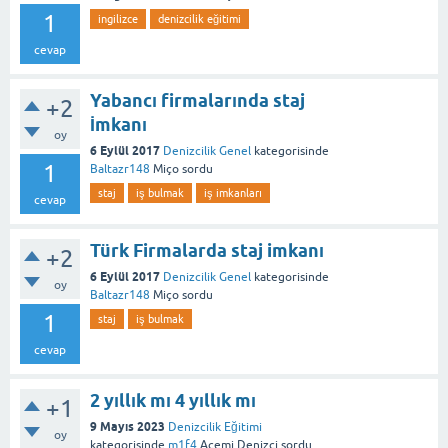
1
ingilizce
denizcilik eğitimi
cevap
Yabancı firmalarında staj
+2
İmkanı
oy
6 Eylül 2017
Denizcilik Genel
kategorisinde
1
Baltazr148
Miço
sordu
staj
iş bulmak
iş imkanları
cevap
Türk Firmalarda staj imkanı
+2
6 Eylül 2017
Denizcilik Genel
kategorisinde
oy
Baltazr148
Miço
sordu
1
staj
iş bulmak
cevap
2 yıllık mı 4 yıllık mı
+1
9 Mayıs 2023
Denizcilik Eğitimi
oy
kategorisinde
m1f4
Acemi Denizci
sordu