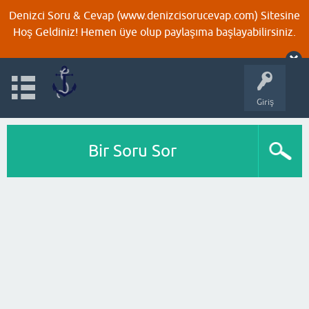
Denizci Soru & Cevap (www.denizcisorucevap.com) Sitesine
Hoş Geldiniz! Hemen üye olup paylaşıma başlayabilirsiniz.
Giriş
Bir Soru Sor