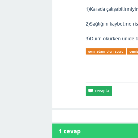
1)Karada çalışabilirmiyi
2)Sağlığını kaybetme ri
3)Duim okurken ünide b
gemi adami olur raporu
gemia
1
cevap