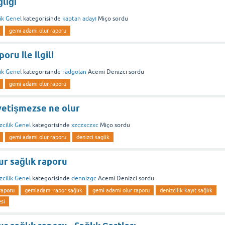
lığı
ik Genel
kategorisinde
kaptan adayı
Miço
sordu
gemi adami olur raporu
ru İle İlgili
ik Genel
kategorisinde
radgolan
Acemi Denizci
sordu
gemi adami olur raporu
yetişmezse ne olur
zcilik Genel
kategorisinde
xzczxczxc
Miço
sordu
gemi adami olur raporu
denizci saglik
ur sağlık raporu
zcilik Genel
kategorisinde
dennizgc
Acemi Denizci
sordu
raporu
gemiadamı rapor sağlık
gemi adami olur raporu
denizcilik kayıt sağlık
si