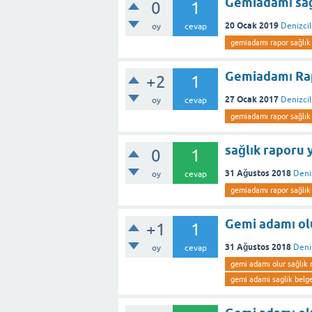
Gemiadamı sağ
0
1
20 Ocak 2019
Denizcil
oy
cevap
gemiadamı rapor sağlık
Gemiadamı Rapo
+2
1
27 Ocak 2017
Denizcil
oy
cevap
gemiadamı rapor sağlık
sağlık raporu 
0
1
31 Ağustos 2018
Deni
oy
cevap
gemiadamı rapor sağlık
Gemi adamı ol
+1
1
31 Ağustos 2018
Deni
oy
cevap
gemi adamı olur sağlık 
gemi adami saglik belge