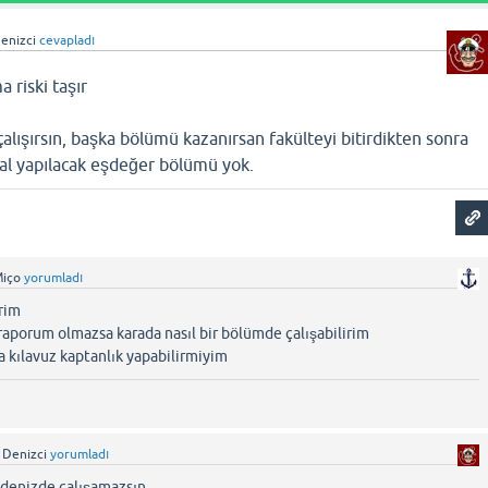
Denizci
cevapladı
 riski taşır
çalışırsın, başka bölümü kazanırsan fakülteyi bitirdikten sonra
adal yapılacak eşdeğer bölümü yok.
iço
yorumladı
rim
raporum olmazsa karada nasıl bir bölümde çalışabilirim
a kılavuz kaptanlık yapabilirmiyim
n Denizci
yorumladı
 denizde çalışamazsın.