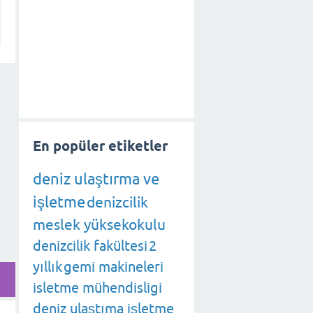
En popüler etiketler
deniz ulaştırma ve
işletme
denizcilik
meslek yüksekokulu
denizcilik fakültesi
2
yıllık
gemi makineleri
isletme mühendisligi
deniz ulaştıma işletme