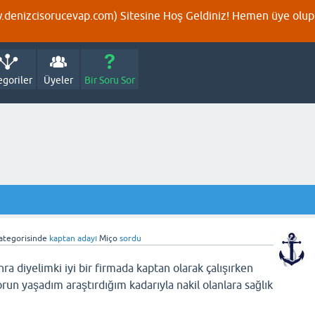
denizcisorucevap.com) Sitesine Hoş Geldiniz! Hemen üye olup p
egoriler
Üyeler
Bir Soru Sor
ategorisinde
kaptan adayı
Miço
sordu
 diyelimki iyi bir firmada kaptan olarak çalışırken
sorun yaşadım araştırdığım kadarıyla nakil olanlara sağlık