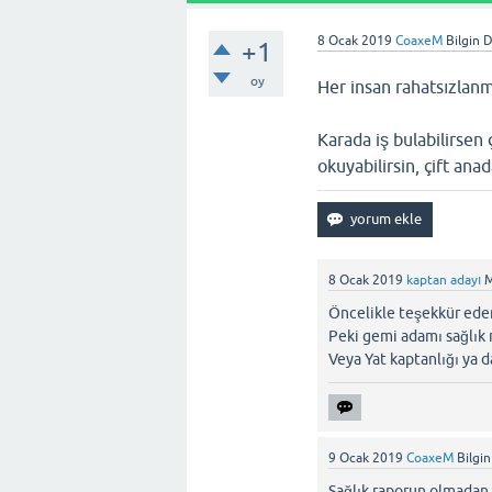
8 Ocak 2019
CoaxeM
Bilgin 
+1
oy
Her insan rahatsızlanma
Karada iş bulabilirsen 
okuyabilirsin, çift an
8 Ocak 2019
kaptan adayı
M
Öncelikle teşekkür ede
Peki gemi adamı sağlık 
Veya Yat kaptanlığı ya d
9 Ocak 2019
CoaxeM
Bilgi
Sağlık raporun olmadan