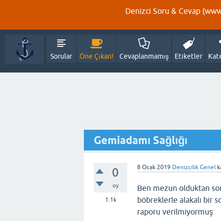
Denizci Soru & Cevap (www.
Sorular
Öne Çıkan!
Cevaplanmamış
Etiketler
Kat
Gemiadamı Sağlığı
8 Ocak 2019
Denizcilik Genel
k
0
oy
Ben mezun olduktan sonra
böbreklerle alakalı bir 
1.1k
raporu verilmiyormuş