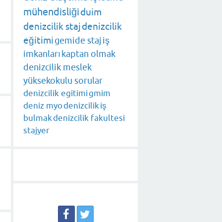
mühendisliği
duim
denizcilik staj
denizcilik
eğitimi
gemide staj
iş
imkanları
kaptan olmak
denizcilik meslek
yüksekokulu sorular
denizcilik egitimi
gmim
deniz myo
denizcilik
iş
bulmak
denizcilik fakultesi
stajyer