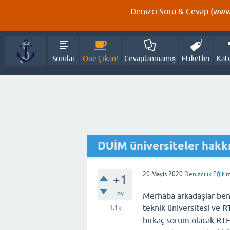
Denizci Soru & Cevap (www.
Sorular
Öne Çıkan!
Cevaplanmamış
Etiketler
Kat
DUİM üniversiteler hakk
20 Mayıs 2020
Denizcilik Eğitim
+1
oy
Merhaba arkadaşlar ben
teknik üniversitesi ve
1.1k
birkaç sorum olacak RTE