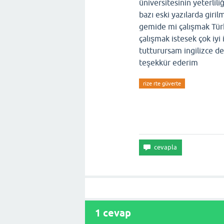
üniversitesinin yeterlil
bazı eski yazılarda giri
gemide mi çalışmak Türk
çalışmak istesek çok iyi
tutturursam ingilizce d
teşekkür ederim
rize rte güverte
1
cevap