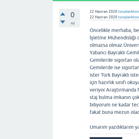
22 Haziran 2020
tonplankto
0
22 Haziran 2020
tonplankto
oy
Öncelikle merhaba, be
İşletme Mühendisliği ok
olmazsa olmaz.Üniversit
Yabancı Bayraklı Gemil
Gemilerde sigortan ola
Gemilerde ise sigortan
ister Türk Bayraklı ist
için hazırlık sınıfı oku
veriyor.Araştırmanda 
staj bulma imkanın çok
biliyorum ne kadar tec
fakat buna mezun olaca
Umarım yazdıklarım ya