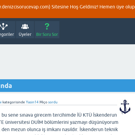
denizcisorucevap.com) Sitesine Hoş Geldiniz! Hemen üye olup p
egoriler
Üyeler
Bir Soru Sor
ında
i
kategorisinde
Yasin14
Miço
sordu
 bu sene sınava girecem tercihimde İÜ KTÜ İskenderun
 RTE üniversitesi DUİM bölümlerini yazmayı düşünüyorum
 den mezun olunca iş imkanı nasıldır. İskenderun teknik