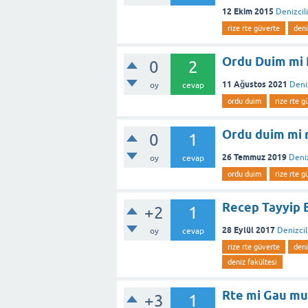
12 Ekim 2015
Denizcili
rize rte güverte
deni
Ordu Duim mi 
0
2
11 Ağustos 2021
Deniz
oy
cevap
ordu duim
rize rte g
Ordu duim mi r
0
1
26 Temmuz 2019
Deniz
oy
cevap
ordu duim
rize rte g
Recep Tayyip E
+2
1
28 Eylül 2017
Denizcil
oy
cevap
rize rte güverte
deni
deniz fakültesi
Rte mi Gau mu
+3
1