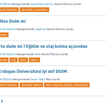
k Eğitimi
kategorisinde
sosyofobik denizci
Acemi Denizci
sordu
zcilik fakultesi
denizcilik is olanaklari
Rize Duim mi
cilik Eğitimi
kategorisinde
mygtcan
Acemi Denizci
sordu
üverte
te duim mi ? Eğitim ve staj bulma açısından
cilik Eğitimi
kategorisinde
khan
Acemi Denizci
sordu
üverte
staj
duim
eğitim
rdogan Üniversitesi İyi mi? DUIM
ik Eğitimi
kategorisinde
Sezer Sağır
Miço
sordu
zcilik fakultesi
denizcilik eğitimi
deniz ulaştıma işletme mühendisliği
 ?