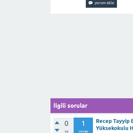
İlgili sorular
Recep Tayyip E
0
1
Yüksekokulu H
oy
cevap