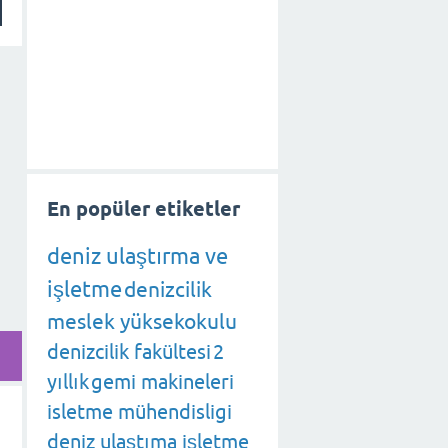
En popüler etiketler
deniz ulaştırma ve
işletme
denizcilik
meslek yüksekokulu
denizcilik fakültesi
2
yıllık
gemi makineleri
isletme mühendisligi
deniz ulaştıma işletme