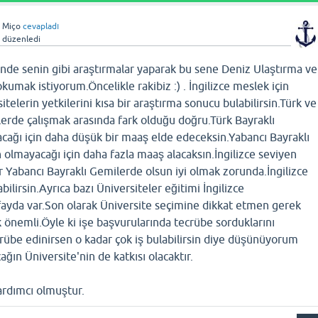
n
Miço
cevapladı
n
düzenledi
nde senin gibi araştırmalar yaparak bu sene Deniz Ulaştırma ve
umak istiyorum.Öncelikle rakibiz :) . İngilizce meslek için
elerin yetkilerini kısa bir araştırma sonucu bulabilirsin.Türk ve
erde çalışmak arasında fark olduğu doğru.Türk Bayraklı
cağı için daha düşük bir maaş elde edeceksin.Yabancı Bayraklı
 olmayacağı için daha fazla maaş alacaksın.İngilizce seviyen
er Yabancı Bayraklı Gemilerde olsun iyi olmak zorunda.İngilizce
yabilirsin.Ayrıca bazı Üniversiteler eğitimi İngilizce
fayda var.Son olarak Üniversite seçimine dikkat etmen gerek
 önemli.Öyle ki işe başvurularında tecrübe sorduklarını
rübe edinirsen o kadar çok iş bulabilirsin diye düşünüyorum
ğın Üniversite'nin de katkısı olacaktır.
rdımcı olmuştur.