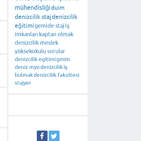
mühendisliği
duim
denizcilik staj
denizcilik
eğitimi
gemide staj
iş
imkanları
kaptan olmak
denizcilik meslek
yüksekokulu sorular
denizcilik egitimi
gmim
deniz myo
denizcilik
iş
bulmak
denizcilik fakultesi
stajyer