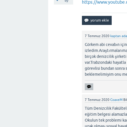
oy
https://www.youtube
7 Temmuz 2020
kaptan ada
Görkem abi cevabın için
izledim.Araştırmalarım
birçok denizcilik şirket
var.Trabzondaki hayatla 
görevlisi bundan sonra 
beklemelimiyim onu mer
7 Temmuz 2020
CoaxeM
Bi
Tüm Denizcilik Fakülte
eğitim belgesi alamazla
Okulun tek problemi kam
uzak olması sosyal hayatı