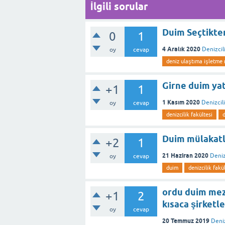
İlgili sorular
Duim Seçtikte
0
1
4 Aralık 2020
Denizcil
oy
cevap
deniz ulaştıma işletme 
Girne duim ya
+1
1
1 Kasım 2020
Denizcili
oy
cevap
denizcilik fakültesi
Duim mülakatla
+2
1
21 Haziran 2020
Deniz
oy
cevap
duim
denizcilik fakü
ordu duim mezu
+1
2
kısaca şirketl
oy
cevap
20 Temmuz 2019
Deniz