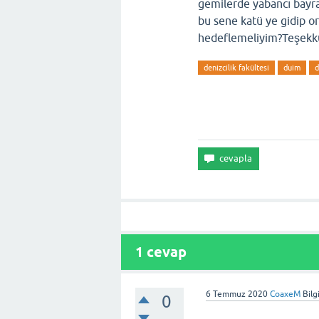
gemilerde yabancı bayra
bu sene katü ye gidip 
hedeflemeliyim?Teşekk
denizcilik fakültesi
duim
d
1
cevap
6 Temmuz 2020
CoaxeM
Bilg
0