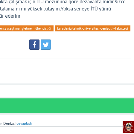
kta çalışmak için İTÜ mezununa göre dezavantajmıdır.Sizce
ortalamamı mı yüksek tutayım.Yoksa seneye İTÜ yümü
ür ederim
eniz ulaştıma işletme mühendisliği
karadeniz-teknik-universitesi-denizcilik-fakultesi
in Denizci
cevapladı