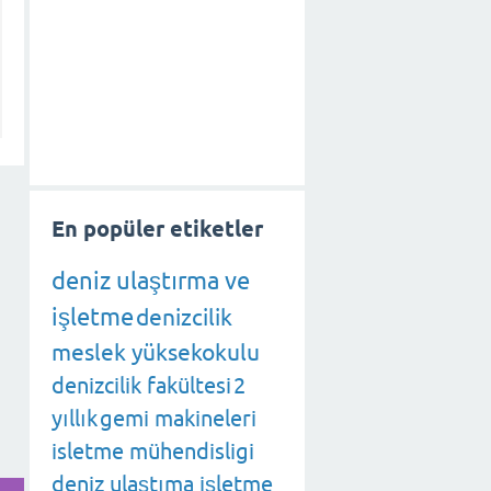
En popüler etiketler
deniz ulaştırma ve
işletme
denizcilik
meslek yüksekokulu
denizcilik fakültesi
2
yıllık
gemi makineleri
isletme mühendisligi
deniz ulaştıma işletme