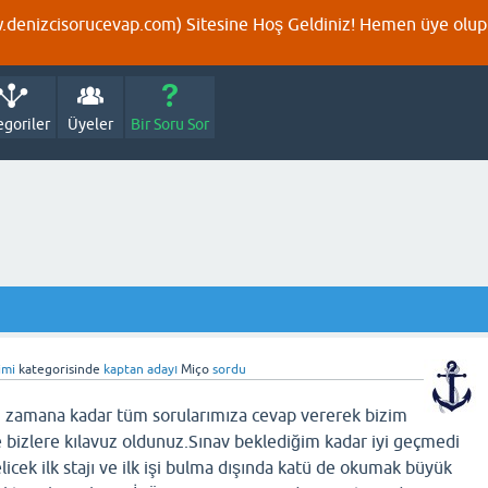
denizcisorucevap.com) Sitesine Hoş Geldiniz! Hemen üye olup p
egoriler
Üyeler
Bir Soru Sor
imi
kategorisinde
kaptan adayı
Miço
sordu
u zamana kadar tüm sorularımıza cevap vererek bizim
bizlere kılavuz oldunuz.Sınav beklediğim kadar iyi geçmedi
icek ilk stajı ve ilk işi bulma dışında katü de okumak büyük