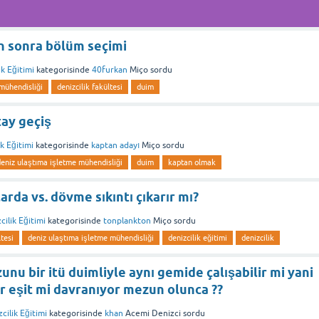
n sonra bölüm seçimi
ik Eğitimi
kategorisinde
40furkan
Miço
sordu
mühendisliği
denizcilik fakültesi
duim
tay geçiş
k Eğitimi
kategorisinde
kaptan adayı
Miço
sordu
deniz ulaştıma işletme mühendisliği
duim
kaptan olmak
rda vs. dövme sıkıntı çıkarır mı?
cilik Eğitimi
kategorisinde
tonplankton
Miço
sordu
ltesi
deniz ulaştıma işletme mühendisliği
denizcilik eğitimi
denizcilik
nu bir itü duimliyle aynı gemide çalışabilir mi yani
er eşit mi davranıyor mezun olunca ??
cilik Eğitimi
kategorisinde
khan
Acemi Denizci
sordu