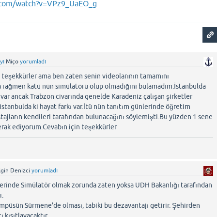
.com/watch?v=VPz9_UaEO_g
yı
Miço
yorumladı
 teşekkürler ama ben zaten senin videolarının tamamını
a rağmen katü nün simülatörü olup olmadığını bulamadım.İstanbulda
i var ancak Trabzon civarında genelde Karadeniz çalışan şirketler
istanbulda ki hayat farkı var.İtü nün tanıtım günlerinde öğretim
stajların kendileri tarafından bulunacağını söylemişti.Bu yüzden 1 sene
ak ediyorum.Cevabın için teşekkürler
lgin Denizci
yorumladı
lerinde Simülatör olmak zorunda zaten yoksa UDH Bakanlığı tarafından
r.
püsün Sürmene'de olması, tabiki bu dezavantajı getirir. Şehirden
 kısıtlayacaktır.