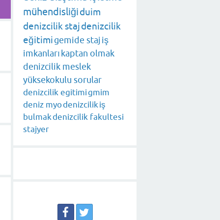
mühendisliği
duim
denizcilik staj
denizcilik
eğitimi
gemide staj
iş
imkanları
kaptan olmak
denizcilik meslek
yüksekokulu sorular
denizcilik egitimi
gmim
deniz myo
denizcilik
iş
bulmak
denizcilik fakultesi
stajyer