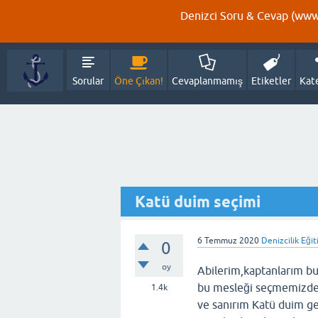
Denizci Soru & Cevap (www.
Sorular
Öne Çıkan!
Cevaplanmamış
Etiketler
Kat
Katü duim seçimi
6 Temmuz 2020
Denizcilik Eğit
0
oy
Abilerim,kaptanlarım b
bu mesleği seçmemizde 
1.4k
ve sanırım Katü duim gel