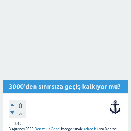
3000'den sınırsıza geçiş kalkıyor mu?
0
oy
1.4k
3 Ağustos 2020
Denizcilik Genel
kategorisinde
atlantik
Usta Denizci