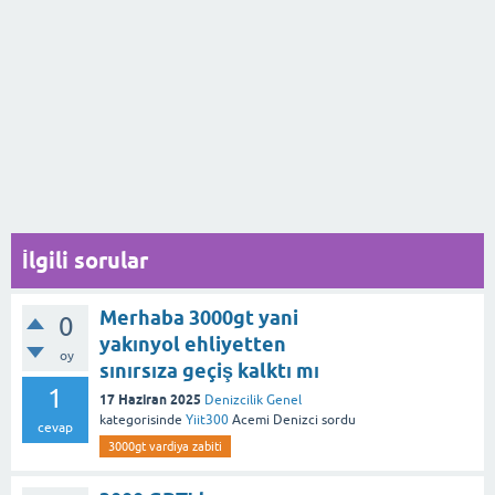
İlgili sorular
Merhaba 3000gt yani
0
yakınyol ehliyetten
oy
sınırsıza geçiş kalktı mı
1
17 Haziran 2025
Denizcilik Genel
kategorisinde
Yiit300
Acemi Denizci
sordu
cevap
3000gt vardiya zabiti