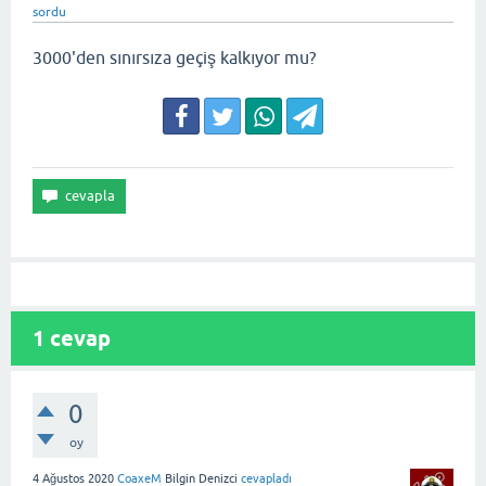
sordu
3000'den sınırsıza geçiş kalkıyor mu?
1
cevap
0
oy
4 Ağustos 2020
CoaxeM
Bilgin Denizci
cevapladı