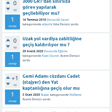
3000 GRT'dan sınırsıza
0
görev yapılarak
oy
geçilebiliyor mu?
1
16 Temmuz 2018
Denizcilik Genel
kategorisinde
atlantik
Usta Denizci
sordu
cevap
Uzak yol vardiya zabitliğine
0
geçiş kaldırılıyor mu ?
oy
29 Aralık 2020
Denizcilik Eğitimi
1
kategorisinde
Kaan Uzuner
Acemi Denizci
sordu
cevap
Gemi Adamı cüzdanı Cadet
+1
(stajyer) den Yat
oy
kaptanlığına geçiş olur mu
1
5 Ocak 2020
Stajlar
kategorisinde
NoName
Acemi Denizci
sordu
cevap