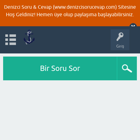
Denizci Soru & Cevap (www.denizcisorucevap.com) Sitesine
Hoş Geldiniz! Hemen üye olup paylaşıma başlayabilirsiniz.
Giriş
Bir Soru Sor