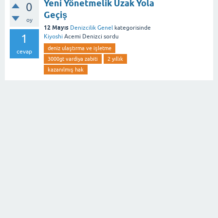
Yeni Yönetmelik Uzak Yola
0
Geçiş
oy
12 Mayıs
Denizcilik Genel
kategorisinde
1
Kiyoshi
Acemi Denizci
sordu
deniz ulaştırma ve işletme
cevap
3000gt vardiya zabiti
2 yıllık
kazanılmış hak