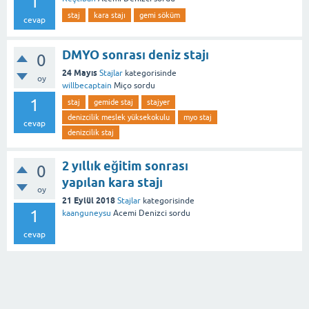
1
staj
kara stajı
gemi söküm
cevap
DMYO sonrası deniz stajı
0
24 Mayıs
Stajlar
kategorisinde
oy
willbecaptain
Miço
sordu
1
staj
gemide staj
stajyer
denizcilik meslek yüksekokulu
myo staj
cevap
denizcilik staj
2 yıllık eğitim sonrası
0
yapılan kara stajı
oy
21 Eylül 2018
Stajlar
kategorisinde
1
kaanguneysu
Acemi Denizci
sordu
cevap