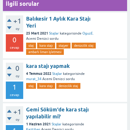
İlgili sorular
Balıkesir 1 Aylık Kara Stajı
+1
Yeri
oy
25 Mart 2021
Stajlar
kategorisinde
OguzE.
0
Acemi Denizci
sordu
staj
kara stajı
stajyer
denizcilik staj
cevap
ambarlı liman i̇şletmesi
kara stajı yapmak
0
4 Temmuz 2022
Stajlar
kategorisinde
oy
murat_34
Acemi Denizci
sordu
1
staj
kara stajı
denizcilik staj
cevap
Gemi Söküm'de kara stajı
+1
yapılabilir mi?
oy
1 Haziran 2021
Stajlar
kategorisinde
Keştiban
Acemi Denizci
sordu