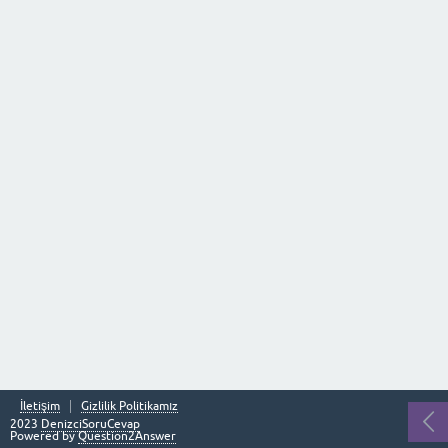
İletişim
Gizlilik Politikamız
2023
DenizciSoruCevap
Powered by
Question2Answer