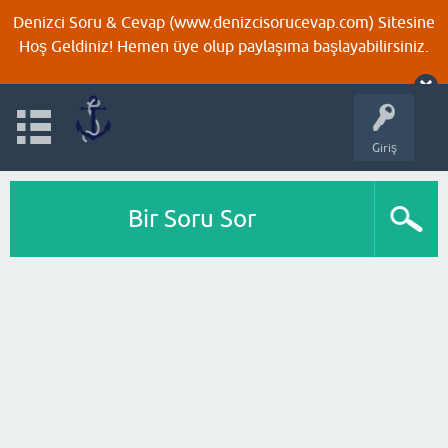
Denizci Soru & Cevap (www.denizcisorucevap.com) Sitesine
Hoş Geldiniz! Hemen üye olup paylaşıma başlayabilirsiniz.
Giriş
Bir Soru Sor