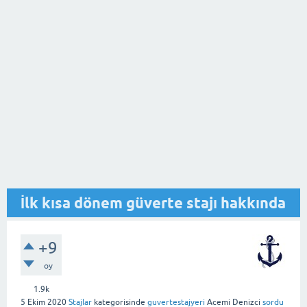
İlk kısa dönem güverte stajı hakkında
+9
oy
1.9k
5 Ekim 2020
Stajlar
kategorisinde
guvertestajyeri
Acemi Denizci
sordu