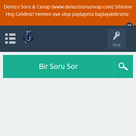
Denizci Soru & Cevap (www.denizcisorucevap.com) Sitesine
Hoş Geldiniz! Hemen üye olup paylaşıma başlayabilirsiniz.
Giriş
Bir Soru Sor