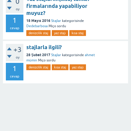
0
firmalarında yapabiliyor
oy
muyuz?
1
18 Mayıs 2016
Stajlar
kategorisinde
Dedebarbosa
Miço
sordu
cevap
denizcilik staj
yaz stajı
kısa staj
stajlarla ilgili?
+3
28 Şubat 2017
Stajlar
kategorisinde
ahmet
oy
mümin
Miço
sordu
1
denizcilik staj
kısa staj
yaz stajı
cevap