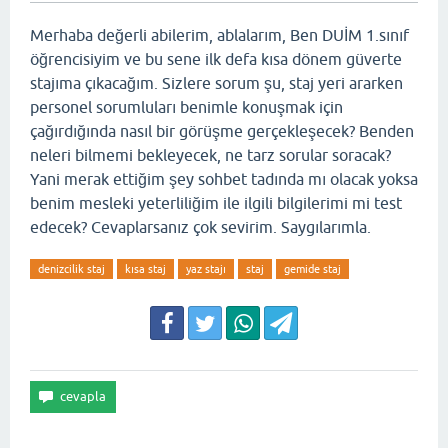
Merhaba değerli abilerim, ablalarım, Ben DUİM 1.sınıf
öğrencisiyim ve bu sene ilk defa kısa dönem güverte
stajıma çıkacağım. Sizlere sorum şu, staj yeri ararken
personel sorumluları benimle konuşmak için
çağırdığında nasıl bir görüşme gerçekleşecek? Benden
neleri bilmemi bekleyecek, ne tarz sorular soracak?
Yani merak ettiğim şey sohbet tadında mı olacak yoksa
benim mesleki yeterliliğim ile ilgili bilgilerimi mi test
edecek? Cevaplarsanız çok sevirim. Saygılarımla.
denizcilik staj
kısa staj
yaz stajı
staj
gemide staj