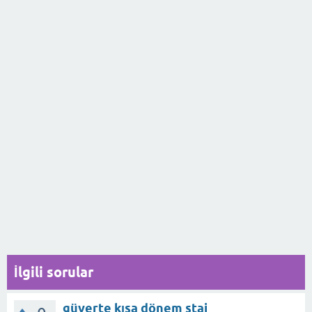
İlgili sorular
güverte kısa dönem staj