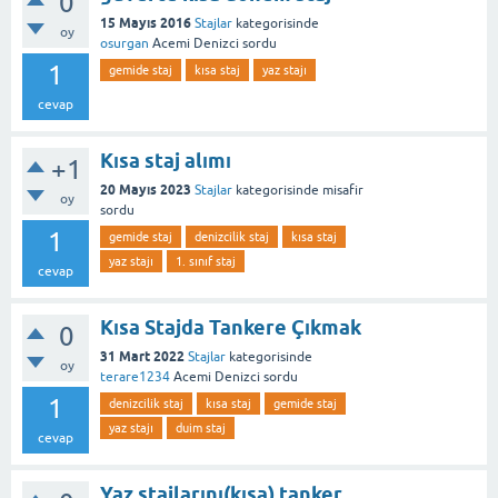
0
15 Mayıs 2016
Stajlar
kategorisinde
oy
osurgan
Acemi Denizci
sordu
1
gemide staj
kısa staj
yaz stajı
cevap
Kısa staj alımı
+1
20 Mayıs 2023
Stajlar
kategorisinde
misafir
oy
sordu
1
gemide staj
denizcilik staj
kısa staj
yaz stajı
1. sınıf staj
cevap
Kısa Stajda Tankere Çıkmak
0
31 Mart 2022
Stajlar
kategorisinde
oy
terare1234
Acemi Denizci
sordu
1
denizcilik staj
kısa staj
gemide staj
yaz stajı
duim staj
cevap
Yaz stajlarını(kısa) tanker