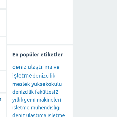
En popüler etiketler
deniz ulaştırma ve
işletme
denizcilik
meslek yüksekokulu
denizcilik fakültesi
2
m
yıllık
gemi makineleri
isletme mühendisligi
deniz ulaştıma işletme