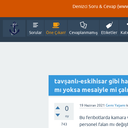
Denizci Soru & Cevap (www.
Sorular
Öne Çıkan!
Cevaplanmamış
Etiketler
Kat
tavşanlı-eskihisar gibi ha
mı yoksa mesaiyle mi çalı
19 Haziran 2021
Gemi Yaşamı
k
0
oy
Bu feribotlarda kamara v
personel falan mı değişt
743