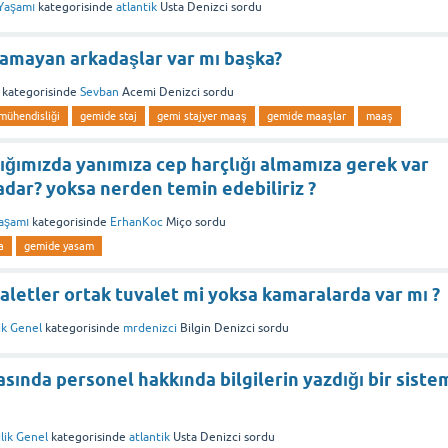
Yaşamı
kategorisinde
atlantik
Usta Denizci
sordu
lamayan arkadaşlar var mı başka?
kategorisinde
Sevban
Acemi Denizci
sordu
mühendisliği
gemide staj
gemi stajyer maaş
gemide maaşlar
maaş
tığımızda yanımıza cep harçlığı almamıza gerek var
adar? yoksa nerden temin edebiliriz ?
aşamı
kategorisinde
ErhanKoc
Miço
sordu
a
gemide yasam
letler ortak tuvalet mi yoksa kamaralarda var mı ?
ik Genel
kategorisinde
mrdenizci
Bilgin Denizci
sordu
sında personel hakkında bilgilerin yazdığı bir siste
lik Genel
kategorisinde
atlantik
Usta Denizci
sordu