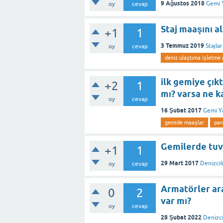
9 Ağustos 2018
Gemi 
oy
cevap
Staj maaşını a
+1
1
3 Temmuz 2019
Stajlar
oy
cevap
deniz ulaştıma işletme 
ilk gemiye çık
+2
1
mı? varsa ne k
oy
cevap
16 Şubat 2017
Gemi Y
gemide maaşlar
par
Gemilerde tuva
+1
1
29 Mart 2017
Denizcil
oy
cevap
Armatörler ara
0
2
var mı?
oy
cevap
28 Şubat 2022
Denizci