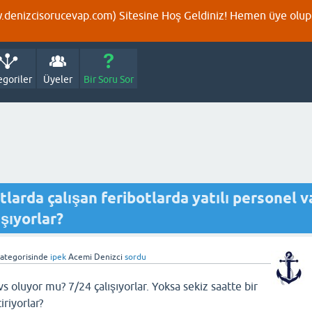
denizcisorucevap.com) Sitesine Hoş Geldiniz! Hemen üye olup p
egoriler
Üyeler
Bir Soru Sor
tlarda çalışan feribotlarda yatılı personel v
şıyorlar?
ategorisinde
ipek
Acemi Denizci
sordu
s oluyor mu? 7/24 çalışıyorlar. Yoksa sekiz saatte bir
iriyorlar?