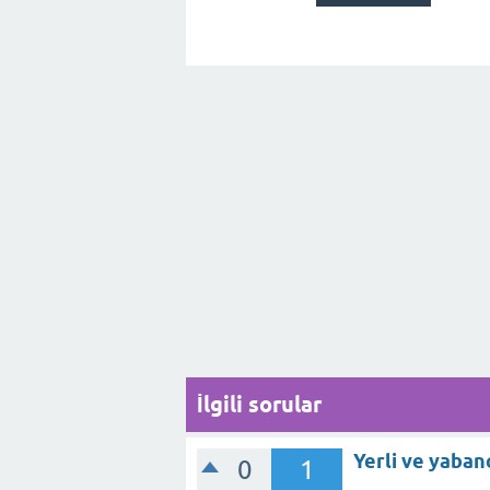
İlgili sorular
Yerli ve yaban
0
1