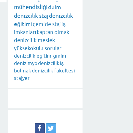
mühendisliği
duim
denizcilik staj
denizcilik
eğitimi
gemide staj
iş
imkanları
kaptan olmak
denizcilik meslek
yüksekokulu sorular
denizcilik egitimi
gmim
deniz myo
denizcilik
iş
bulmak
denizcilik fakultesi
stajyer