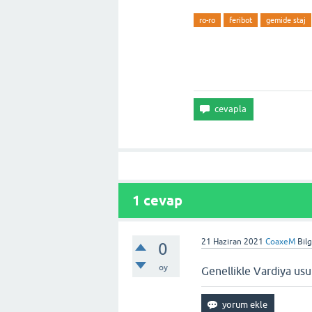
ro-ro
feribot
gemide staj
1
cevap
21 Haziran 2021
CoaxeM
Bil
0
oy
Genellikle Vardiya usul