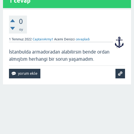
1
cevap
0
oy
1 Temmuz 2022
CaptainArmy1
Acemi Denizci
cevapladı
İstanbulda armadoradan alabilirsin bende ordan
almıştım herhangi bir sorun yaşamadım.