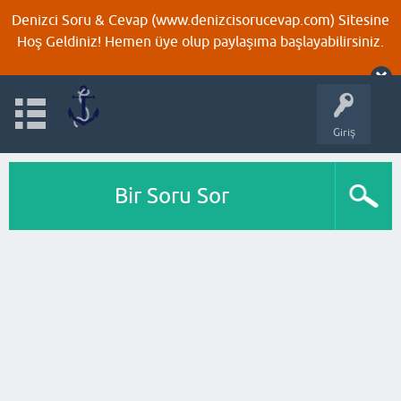
Denizci Soru & Cevap (www.denizcisorucevap.com) Sitesine
Hoş Geldiniz! Hemen üye olup paylaşıma başlayabilirsiniz.
Giriş
Bir Soru Sor