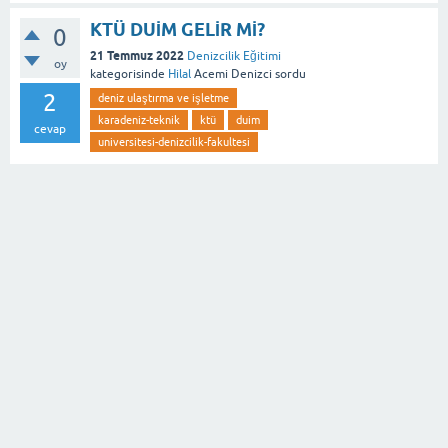
KTÜ DUİM GELİR Mİ?
0
21 Temmuz 2022
Denizcilik Eğitimi
oy
kategorisinde
Hilal
Acemi Denizci
sordu
2
deniz ulaştırma ve işletme
karadeniz-teknik
ktü
duim
cevap
universitesi-denizcilik-fakultesi