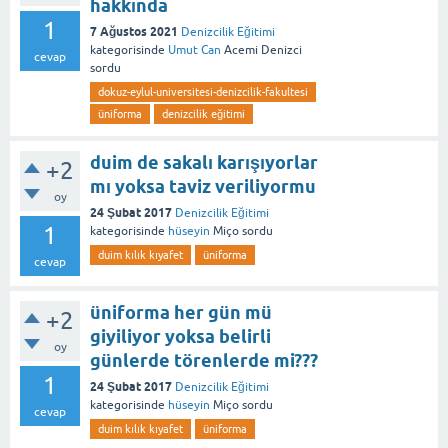
hakkında
1
7 Ağustos 2021
Denizcilik Eğitimi
kategorisinde
Umut Can
Acemi Denizci
cevap
sordu
dokuz-eylul-universitesi-denizcilik-fakultesi
üniforma
denizcilik eğitimi
duim de sakalı karışıyorlar
+2
mı yoksa taviz veriliyormu
oy
24 Şubat 2017
Denizcilik Eğitimi
1
kategorisinde
hüseyin
Miço
sordu
duim kılık kıyafet
üniforma
cevap
üniforma her gün mü
+2
giyiliyor yoksa belirli
oy
günlerde törenlerde mi???
1
24 Şubat 2017
Denizcilik Eğitimi
kategorisinde
hüseyin
Miço
sordu
cevap
duim kılık kıyafet
üniforma