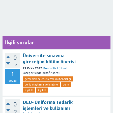
İlgili sorular
Üniversite sınavına
0
gireceğim bölüm önerisi
oy
29 Ocak 2022
Denizcilik Eğitimi
1
kategorisinde
misafir
sordu
gemi makineleri isletme mühendisligi
cevap
deniz ulaştırma ve işletme
duim
2 yıllık
4 yıllık
DEU- Üniforma Tedarik
0
işlemleri ve kullanımı
oy