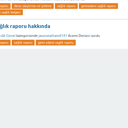
raporu
deniz ulaştırma ve işletme
sağlık raporu
gemiadamı sağlık raporu
 saglik belgesi
ğlık raporu hakkında
ilik Genel
kategorisinde
jasonstatham4141
Acemi Denizci
sordu
raporu
sağlık raporu
gemi adami saglik raporu