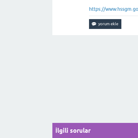
https://www.hssgm.go
İlgili sorular