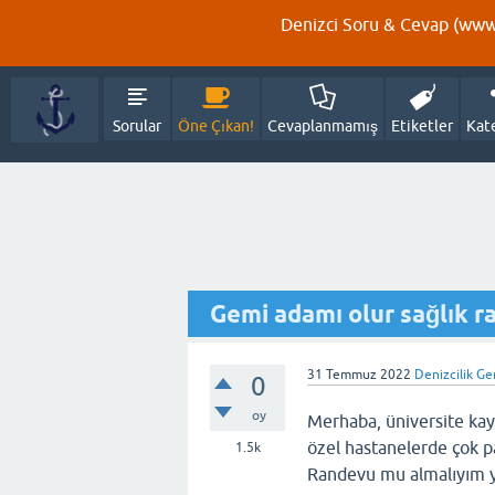
Denizci Soru & Cevap (www.
Sorular
Öne Çıkan!
Cevaplanmamış
Etiketler
Kat
Gemi adamı olur sağlık r
31 Temmuz 2022
Denizcilik Ge
0
oy
Merhaba, üniversite kay
özel hastanelerde çok pa
1.5k
Randevu mu almalıyım yo