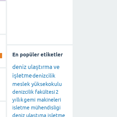
En popüler etiketler
deniz ulaştırma ve
işletme
denizcilik
meslek yüksekokulu
denizcilik fakültesi
2
yıllık
gemi makineleri
isletme mühendisligi
deniz ulaştıma işletme