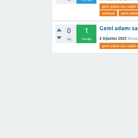
gemi adamı olur sağlık 
ameliyat
gemi adami
Gemi adamı sa
0
1
2 Ağustos 2025
Denizc
oy
cevap
gemi adamı olur sağlık 