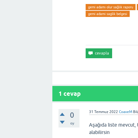
gemi adamı olur sağlık raporu
gemi adami saglik belgesi
1
cevap
31 Temmuz 2022
CoaxeM
Bi
0
oy
Aşağıda liste mevcut, 
alabilirsin