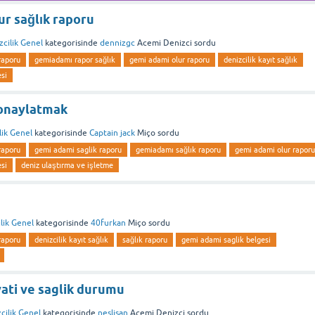
ur sağlık raporu
zcilik Genel
kategorisinde
dennizgc
Acemi Denizci
sordu
raporu
gemiadamı rapor sağlık
gemi adami olur raporu
denizcilik kayıt sağlık
si
 onaylatmak
lik Genel
kategorisinde
Captain jack
Miço
sordu
raporu
gemi adami saglik raporu
gemiadamı sağlık raporu
gemi adami olur raporu
si
deniz ulaştırma ve işletme
lik Genel
kategorisinde
40furkan
Miço
sordu
raporu
denizcilik kayıt sağlık
sağlık raporu
gemi adami saglik belgesi
ati ve saglik durumu
cilik Genel
kategorisinde
neslisan
Acemi Denizci
sordu