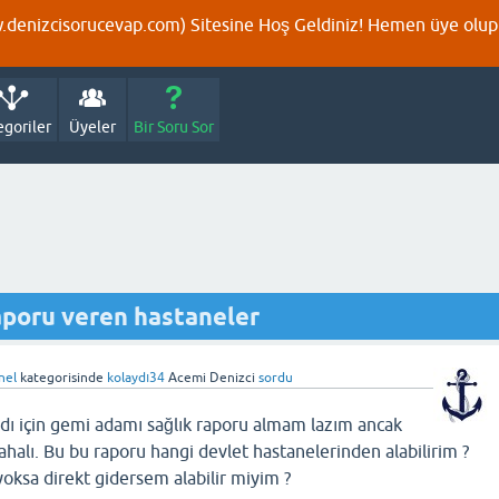
denizcisorucevap.com) Sitesine Hoş Geldiniz! Hemen üye olup p
egoriler
Üyeler
Bir Soru Sor
aporu veren hastaneler
nel
kategorisinde
kolaydı34
Acemi Denizci
sordu
dı için gemi adamı sağlık raporu almam lazım ancak
halı. Bu bu raporu hangi devlet hastanelerinden alabilirim ?
ksa direkt gidersem alabilir miyim ?