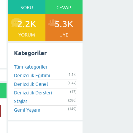
SORU
CEVAP
2.2K
5.3K
YORUM
ÜYE
Kategoriler
Tüm kategoriler
(1.1k)
Denizcilik Eğitimi
(1.4k)
Denizcilik Genel
(17)
Denizcilik Dersleri
(286)
Stajlar
(149)
Gemi Yaşamı