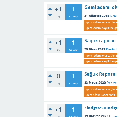
Gemi adamı ol
+1
1
31 Ağustos 2018
Deni
oy
cevap
gemi adamı olur sağlık 
gemi adami saglik belge
Sağlık raporu
+1
1
29 Nisan 2023
Denizci
oy
cevap
gemi adamı olur sağlık 
gemi adami saglik belge
Sağlık Raporu!
0
1
23 Mayıs 2020
Denizci
oy
cevap
gemi adamı olur sağlık 
gemiadamı rapor sağlık
skolyoz ameliy
+1
1
19 Haziran 2023
Deniz
oy
cevap