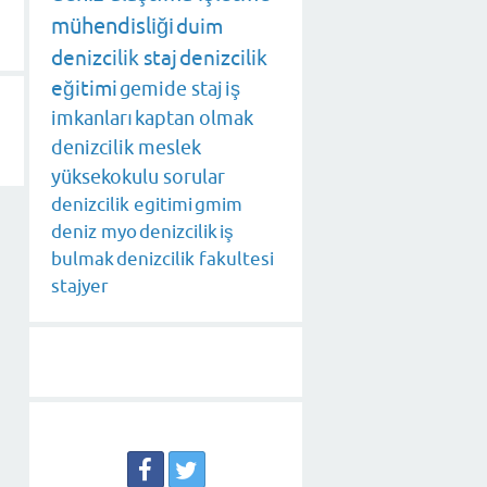
mühendisliği
duim
denizcilik staj
denizcilik
eğitimi
gemide staj
iş
imkanları
kaptan olmak
denizcilik meslek
yüksekokulu sorular
denizcilik egitimi
gmim
deniz myo
denizcilik
iş
bulmak
denizcilik fakultesi
stajyer