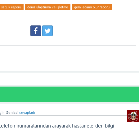
sağlık raporu
deniz ulaştırma ve işletme
gemi adami olur raporu
lgin Denizci
cevapladı
telefon numaralarından arayarak hastanelerden bilgi