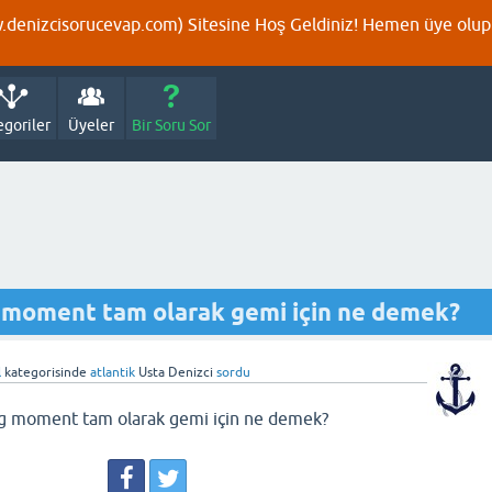
denizcisorucevap.com) Sitesine Hoş Geldiniz! Hemen üye olup p
egoriler
Üyeler
Bir Soru Sor
g moment tam olarak gemi için ne demek?
l
kategorisinde
atlantik
Usta Denizci
sordu
ng moment tam olarak gemi için ne demek?