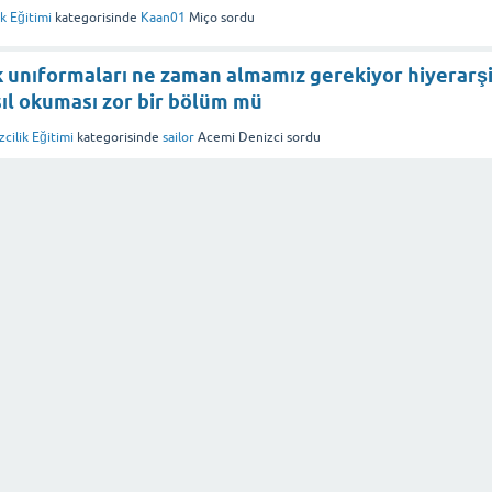
k Eğitimi
kategorisinde
Kaan01
Miço
sordu
k unıformaları ne zaman almamız gerekiyor hiyerarş
ıl okuması zor bir bölüm mü
cilik Eğitimi
kategorisinde
sailor
Acemi Denizci
sordu