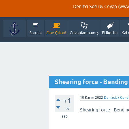
Denizci Soru & Cevap (www.
Sorular
Öne Çıkan!
Cevaplanmamış
Etiketler
Kat
Shearing force - Bendin
10 Kasım 2022
Denizcilik Gene
+1
oy
Shearing force - Bendi
880