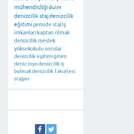
mühendisliği
duim
denizcilik staj
denizcilik
eğitimi
gemide staj
iş
imkanları
kaptan olmak
denizcilik meslek
yüksekokulu sorular
denizcilik egitimi
gmim
deniz myo
denizcilik
iş
bulmak
denizcilik fakultesi
stajyer