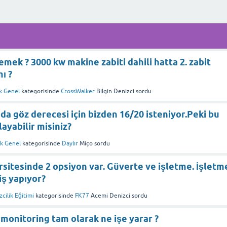
emek ? 3000 kw makine zabiti dahili hatta 2. zabit
mı ?
ik Genel
kategorisinde
CrossWalker
Bilgin Denizci
sordu
da göz derecesi için bizden 16/20 isteniyor.Peki bu
ayabilir misiniz?
ik Genel
kategorisinde
Daylır
Miço
sordu
rsitesinde 2 opsiyon var. Güverte ve işletme. İşletm
iş yapıyor?
cilik Eğitimi
kategorisinde
FK77
Acemi Denizci
sordu
monitoring tam olarak ne işe yarar ?