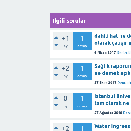
İlgili sorular
dahili hat ne d
+1
1
olarak çalışır 
oy
cevap
6 Nisan 2017
Denizcil
Sağlık raporun
+2
1
ne demek açıkl
oy
cevap
27 Ekim 2017
Denizcil
İstanbul ünive
0
1
tam olarak ne 
oy
cevap
27 Ağustos 2018
Deniz
Water Ingress 
+2
1