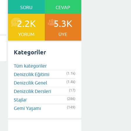
SORU
CEVAP
2.2K
5.3K
YORUM
ÜYE
Kategoriler
Tüm kategoriler
(1.1k)
Denizcilik Eğitimi
(1.4k)
Denizcilik Genel
(17)
Denizcilik Dersleri
(286)
Stajlar
(149)
Gemi Yaşamı