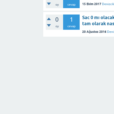
15 Ekim 2017
Denizcili
oy
cevap
Sac 0 mı olaca
0
1
tam olarak nas
oy
cevap
20 Ağustos 2016
Deniz