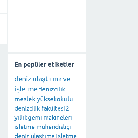
i
En popüler etiketler
deniz ulaştırma ve
işletme
denizcilik
meslek yüksekokulu
denizcilik fakültesi
2
yıllık
gemi makineleri
isletme mühendisligi
deniz ulaştıma işletme