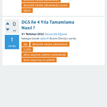
denizcilik meslek yüksekokulu
denizcilik meslek yüksekokulu sorular
eğitim
DGS ile 4 Yıla Tamamlama
0
Nasıl ?
oy
31 Temmuz 2022
Denizcilik Eğitimi
1
kategorisinde
sailor0
Acemi Denizci
sordu
dgs
denizcilik meslek yüksekokulu
cevap
2 yıllık
deniz ulaştıma işletme mühendisliği
deniz ulaştırma ve işletme