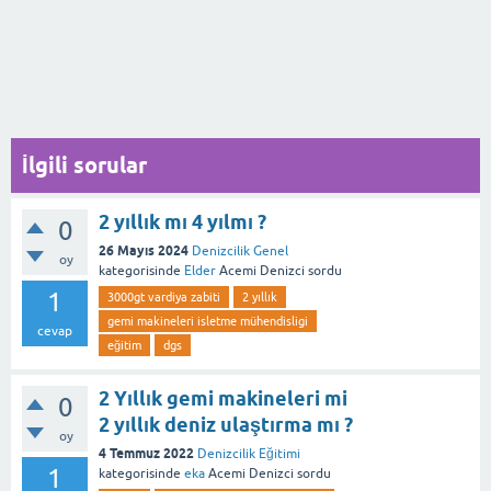
İlgili sorular
2 yıllık mı 4 yılmı ?
0
26 Mayıs 2024
Denizcilik Genel
oy
kategorisinde
Elder
Acemi Denizci
sordu
1
3000gt vardiya zabiti
2 yıllık
gemi makineleri isletme mühendisligi
cevap
eğitim
dgs
2 Yıllık gemi makineleri mi
0
2 yıllık deniz ulaştırma mı ?
oy
4 Temmuz 2022
Denizcilik Eğitimi
1
kategorisinde
eka
Acemi Denizci
sordu