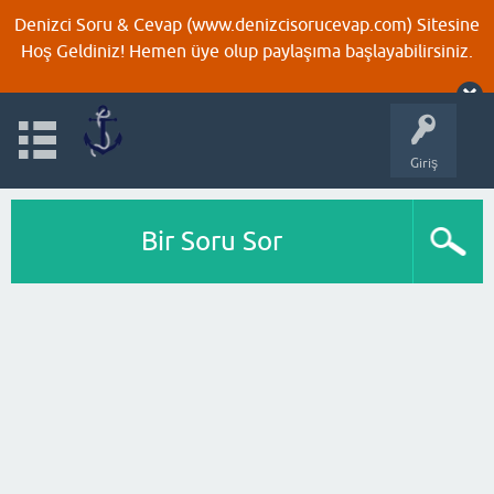
Denizci Soru & Cevap (www.denizcisorucevap.com) Sitesine
Hoş Geldiniz! Hemen üye olup paylaşıma başlayabilirsiniz.
Giriş
Bir Soru Sor