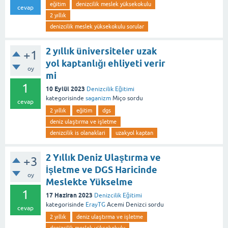
eğitim
denizcilik meslek yüksekokulu
cevap
2 yıllık
denizcilik meslek yüksekokulu sorular
2 yıllık üniversiteler uzak
+1
yol kaptanlığı ehliyeti verir
oy
mi
1
10 Eylül 2023
Denizcilik Eğitimi
kategorisinde
saganizm
Miço
sordu
cevap
2 yıllık
eğitim
dgs
deniz ulaştırma ve işletme
denizcilik is olanaklari
uzakyol kaptan
2 Yıllık Deniz Ulaştırma ve
+3
İşletme ve DGS Haricinde
oy
Meslekte Yükselme
1
17 Haziran 2023
Denizcilik Eğitimi
kategorisinde
ErayTG
Acemi Denizci
sordu
cevap
2 yıllık
deniz ulaştırma ve işletme