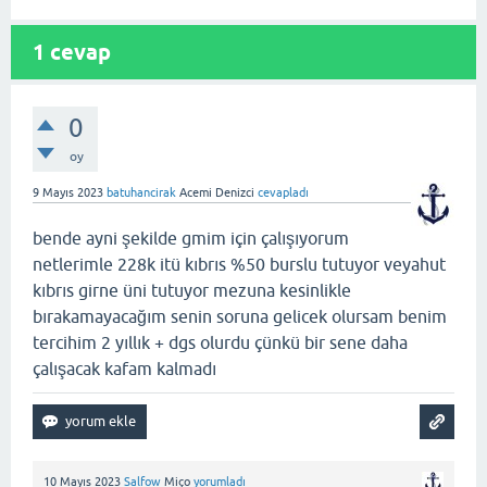
1
cevap
0
oy
9 Mayıs 2023
batuhancirak
Acemi Denizci
cevapladı
bende ayni şekilde gmim için çalışıyorum
netlerimle 228k itü kıbrıs %50 burslu tutuyor veyahut
kıbrıs girne üni tutuyor mezuna kesinlikle
bırakamayacağım senin soruna gelicek olursam benim
tercihim 2 yıllık + dgs olurdu çünkü bir sene daha
çalışacak kafam kalmadı
10 Mayıs 2023
Salfow
Miço
yorumladı