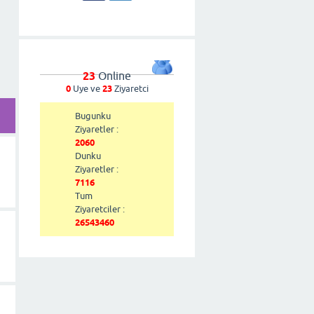
23
Online
0
Uye ve
23
Ziyaretci
Bugunku
Ziyaretler :
2060
Dunku
Ziyaretler :
7116
Tum
Ziyaretciler :
26543460