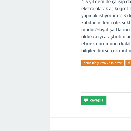
4-5 yıl gemide çalışıp 
ekstra olarak açıköğret
yapmak istiyorum.2-3 di
zabitanın denizcilik se
müdür?Hayat şartlarını
oldukça iyi araştırdım 
etmek durumunda kalabil
bilgilendirirse çok mutl
deniz ulaştırma ve işletme
d