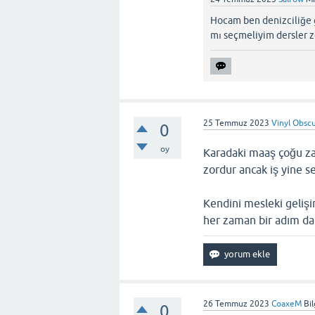
Hocam ben denizciliğe 
mı seçmeliyim dersler 
25 Temmuz 2023
Vinyl Obsc
0
oy
Karadaki maaş çoğu za
zordur ancak iş yine s
Kendini mesleki gelişi
her zaman bir adım dah
26 Temmuz 2023
CoaxeM
Bi
0