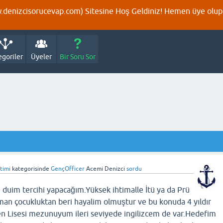
denizcisorucevap.com) Sitesine Hoş Geldiniz! Hemen üye olup p
egoriler
Üyeler
Bir Soru Sor
itimi
kategorisinde
GençOfficer
Acemi Denizci
sordu
duim tercihi yapacağım.Yüksek ihtimalle İtü ya da Prü
aman çocukluktan beri hayalim olmuştur ve bu konuda 4 yıldır
n Lisesi mezunuyum ileri seviyede ingilizcem de var.Hedefim