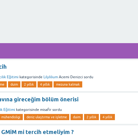
cih
ilik Eğitimi
kategorisinde
Lilylilium
Acemi Denizci
sordu
tme
duim
2 yıllık
4 yıllık
mezuna kalmak
avına gireceğim bölüm önerisi
ik Eğitimi
kategorisinde
misafir
sordu
 mühendisligi
deniz ulaştırma ve işletme
duim
2 yıllık
4 yıllık
 GMİM mi tercih etmeliyim ?