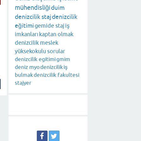
mühendisliği
duim
denizcilik staj
denizcilik
eğitimi
gemide staj
iş
imkanları
kaptan olmak
denizcilik meslek
yüksekokulu sorular
denizcilik egitimi
gmim
deniz myo
denizcilik
iş
bulmak
denizcilik fakultesi
stajyer