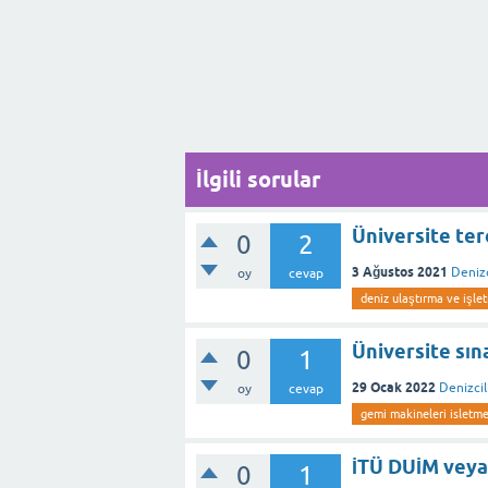
İlgili sorular
Üniversite ter
0
2
3 Ağustos 2021
Denizc
oy
cevap
deniz ulaştırma ve işle
Üniversite sın
0
1
29 Ocak 2022
Denizcil
oy
cevap
gemi makineleri isletme
İTÜ DUİM veya
0
1