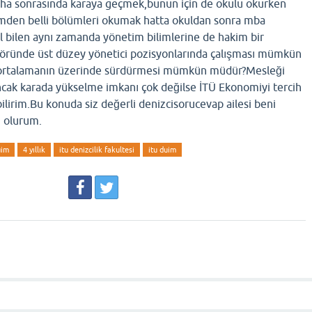
daha sonrasında karaya geçmek,bunun için de okulu okurken
imden belli bölümleri okumak hatta okuldan sonra mba
l bilen aynı zamanda yönetim bilimlerine de hakim bir
ktöründe üst düzey yönetici pozisyonlarında çalışması mümkün
 ortalamanın üzerinde sürdürmesi mümkün müdür?Mesleği
ancak karada yükselme imkanı çok değilse İTÜ Ekonomiyi tercih
irim.Bu konuda siz değerli denizcisorucevap ailesi beni
u olurum.
uim
4 yıllık
itu denizcilik fakultesi
itu duim