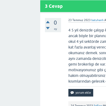
3
Cevap
23 Temmuz 2023
batuhanh
A
0
oy
4 5 yil denizde çalışıp
ancak böyle bir planını
okul 4 yıl sektörde za
kat fazla avantaj vere
okumanız demek. sonuç
aynı zamanda denizcili
gemi brokerligi de var.
motivasyonunuz gibi ç
hakim olmayabilirsiniz
kısımlarından gelecek c
24 Temmuz 2023
Salfow
M