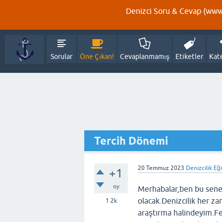
Denizci Soru & Cevap (www.
Sorular
Öne Çıkan!
Cevaplanmamış
Etiketler
Kat
Tercih Dönemi
20 Temmuz 2023
Denizcilik Eğ
+1
oy
Merhabalar,ben bu sene 
olacak.Denizcilik her z
1.2k
araştırma halindeyim.Fe