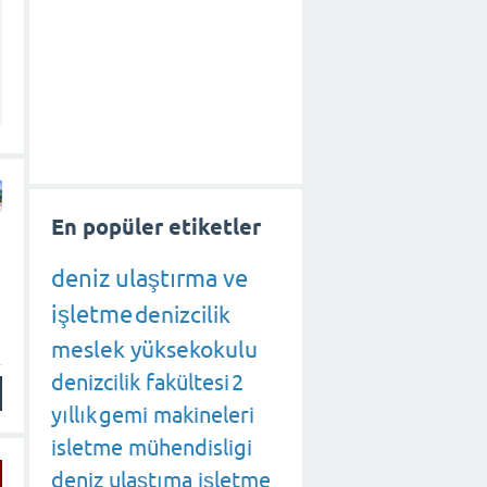
En popüler etiketler
deniz ulaştırma ve
işletme
denizcilik
meslek yüksekokulu
denizcilik fakültesi
2
yıllık
gemi makineleri
isletme mühendisligi
deniz ulaştıma işletme