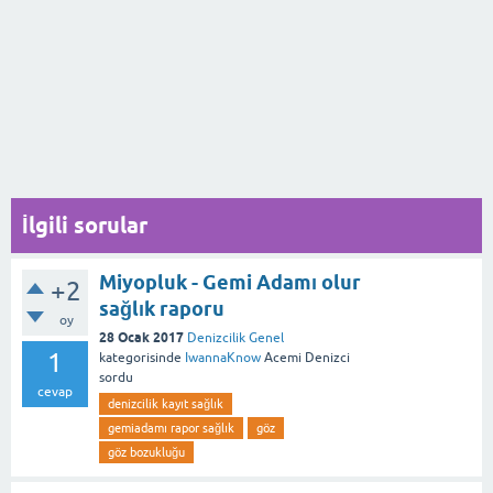
İlgili sorular
Miyopluk - Gemi Adamı olur
+2
sağlık raporu
oy
28 Ocak 2017
Denizcilik Genel
1
kategorisinde
IwannaKnow
Acemi Denizci
sordu
cevap
denizcilik kayıt sağlık
gemiadamı rapor sağlık
göz
göz bozukluğu