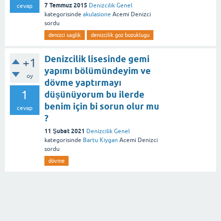
7 Temmuz 2015
Denizcilik Genel
cevap
kategorisinde
akulasione
Acemi Denizci
sordu
denizci saglik
denizcilik goz bozuklugu
Denizcilik lisesinde gemi
+1
yapımı bölümündeyim ve
oy
dövme yaptırmayı
1
düşünüyorum bu ilerde
benim için bi sorun olur mu
cevap
?
11 Şubat 2021
Denizcilik Genel
kategorisinde
Bartu Kıygan
Acemi Denizci
sordu
dövme