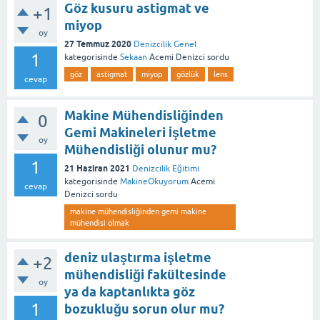
Göz kusuru astigmat ve
+1
miyop
oy
27 Temmuz 2020
Denizcilik Genel
1
kategorisinde
Sekaan
Acemi Denizci
sordu
göz
astigmat
miyop
gözlük
lens
cevap
Makine Mühendisliğinden
0
Gemi Makineleri İşletme
oy
Mühendisliği olunur mu?
1
21 Haziran 2021
Denizcilik Eğitimi
kategorisinde
MakineOkuyorum
Acemi
cevap
Denizci
sordu
makine mühendisliğinden gemi makine
mühendisi olmak
deniz ulaştırma işletme
+2
mühendisliği fakültesinde
oy
ya da kaptanlıkta göz
1
bozukluğu sorun olur mu?