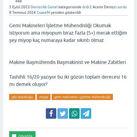
448
5 Eylül 2023
Denizcilik Genel
kategorisinde
drdr2
Acemi Denizci
sordu
8 Temmuz 2024
CoaxeM
yeniden gösterildi
Gemi Makineleri İşletme Mühendisliği Okumak
istiyorum ama miyopum biraz fazla (5+) merak ettiğim
şey miyop kaç numaraya kadar sıkıntı olmaz
Makine Başmühendis Başmakinist ve Makine Zabitleri
Tashihli 16/20 yazıyor bu iki gözün toplam derecesi 16
mı demek oluyor?
göz bozukluğu
miyop
gemi makineleri işletme mühendisliği