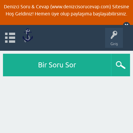
Denizci Soru & Cevap (www.denizcisorucevap.com) Sitesine
Hoş Geldiniz! Hemen üye olup paylaşıma başlayabilirsiniz.
Giriş
Bir Soru Sor