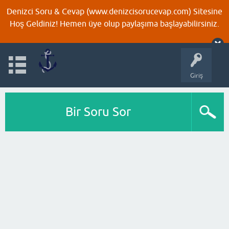
Denizci Soru & Cevap (www.denizcisorucevap.com) Sitesine
Hoş Geldiniz! Hemen üye olup paylaşıma başlayabilirsiniz.
Giriş
Bir Soru Sor