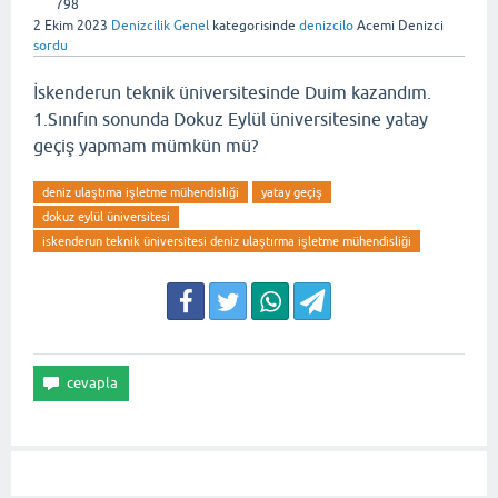
798
2 Ekim 2023
Denizcilik Genel
kategorisinde
denizcilo
Acemi Denizci
sordu
İskenderun teknik üniversitesinde Duim kazandım.
1.Sınıfın sonunda Dokuz Eylül üniversitesine yatay
geçiş yapmam mümkün mü?
deniz ulaştıma işletme mühendisliği
yatay geçiş
dokuz eylül üniversitesi
iskenderun teknik üniversitesi deniz ulaştırma işletme mühendisliği