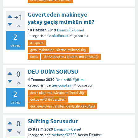
Güverteden makineye
+1
yatay geçiş mümkün mü?
oy
10 Haziran 2019
Denizcilik Genel
2
kategorisinde
okulburak
Miço
sordu
itu gmim
cevap
gemi makineleri isletme mühendisligi
duim
deniz ulaştıma işletme mühendisliği
DEU DUİM SORUSU
0
4 Temmuz 2020
Denizcilik Eğitimi
oy
kategorisinde
gençcaptain
Miço
sordu
2
deniz ulaştıma işletme mühendisliği
dokuz eylül üniversitesi
cevap
dokuz-eylul-universitesi-denizcilik-fakultesi
Shifting Sorusudur
0
25 Kasım 2020
Denizcilik Genel
oy
kategorisinde
mehmet32323
Acemi Denizci