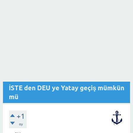
İSTE den DEU ye Yatay geçiş mümkün
mü
+1
oy