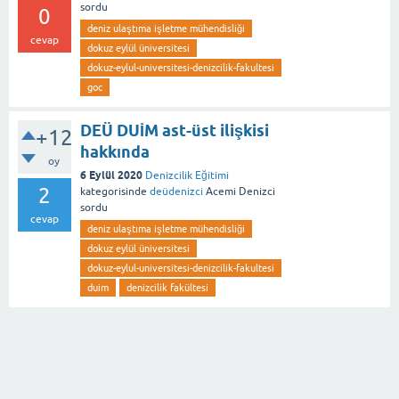
sordu
0
deniz ulaştıma işletme mühendisliği
cevap
dokuz eylül üniversitesi
dokuz-eylul-universitesi-denizcilik-fakultesi
goc
DEÜ DUİM ast-üst ilişkisi
+12
hakkında
oy
6 Eylül 2020
Denizcilik Eğitimi
2
kategorisinde
deüdenizci
Acemi Denizci
sordu
cevap
deniz ulaştıma işletme mühendisliği
dokuz eylül üniversitesi
dokuz-eylul-universitesi-denizcilik-fakultesi
duim
denizcilik fakültesi