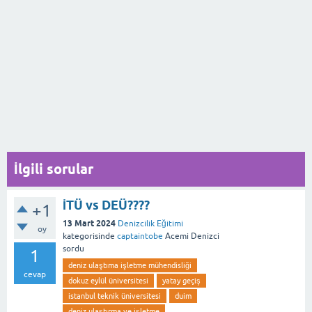
İlgili sorular
İTÜ vs DEÜ????
+1
13 Mart 2024
Denizcilik Eğitimi
oy
kategorisinde
captaintobe
Acemi Denizci
sordu
1
deniz ulaştıma işletme mühendisliği
cevap
dokuz eylül üniversitesi
yatay geçiş
istanbul teknik üniversitesi
duim
deniz ulaştırma ve işletme