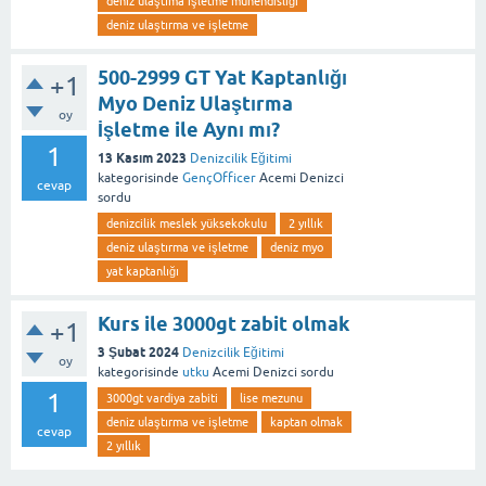
deniz ulaştıma işletme mühendisliği
deniz ulaştırma ve işletme
500-2999 GT Yat Kaptanlığı
+1
Myo Deniz Ulaştırma
oy
İşletme ile Aynı mı?
1
13 Kasım 2023
Denizcilik Eğitimi
kategorisinde
GençOfficer
Acemi Denizci
cevap
sordu
denizcilik meslek yüksekokulu
2 yıllık
deniz ulaştırma ve işletme
deniz myo
yat kaptanlığı
Kurs ile 3000gt zabit olmak
+1
3 Şubat 2024
Denizcilik Eğitimi
oy
kategorisinde
utku
Acemi Denizci
sordu
1
3000gt vardiya zabiti
lise mezunu
deniz ulaştırma ve işletme
kaptan olmak
cevap
2 yıllık