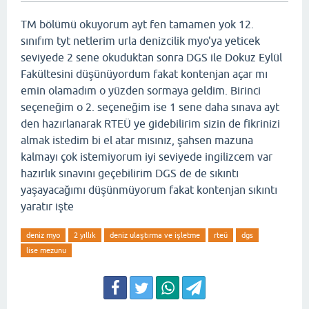
TM bölümü okuyorum ayt fen tamamen yok 12.
sınıfım tyt netlerim urla denizcilik myo'ya yeticek
seviyede 2 sene okuduktan sonra DGS ile Dokuz Eylül
Fakültesini düşünüyordum fakat kontenjan açar mı
emin olamadım o yüzden sormaya geldim. Birinci
seçeneğim o 2. seçeneğim ise 1 sene daha sınava ayt
den hazırlanarak RTEÜ ye gidebilirim sizin de fikrinizi
almak istedim bi el atar mısınız, şahsen mazuna
kalmayı çok istemiyorum iyi seviyede ingilizcem var
hazırlık sınavını geçebilirim DGS de de sıkıntı
yaşayacağımı düşünmüyorum fakat kontenjan sıkıntı
yaratır işte
deniz myo
2 yıllık
deniz ulaştırma ve işletme
rteü
dgs
lise mezunu