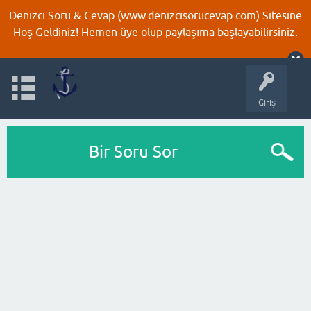
Denizci Soru & Cevap (www.denizcisorucevap.com) Sitesine
Hoş Geldiniz! Hemen üye olup paylaşıma başlayabilirsiniz.
Giriş
Bir Soru Sor