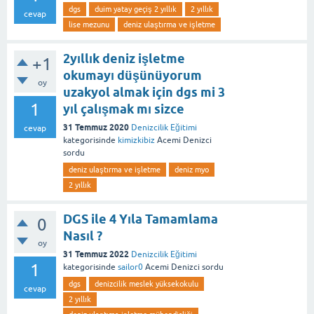
dgs
duim yatay geçiş 2 yıllık
2 yıllık
cevap
lise mezunu
deniz ulaştırma ve işletme
2yıllık deniz işletme
+1
okumayı düşünüyorum
oy
uzakyol almak için dgs mi 3
1
yıl çalışmak mı sizce
31 Temmuz 2020
Denizcilik Eğitimi
cevap
kategorisinde
kimizkibiz
Acemi Denizci
sordu
deniz ulaştırma ve işletme
deniz myo
2 yıllık
DGS ile 4 Yıla Tamamlama
0
Nasıl ?
oy
31 Temmuz 2022
Denizcilik Eğitimi
1
kategorisinde
sailor0
Acemi Denizci
sordu
dgs
denizcilik meslek yüksekokulu
cevap
2 yıllık