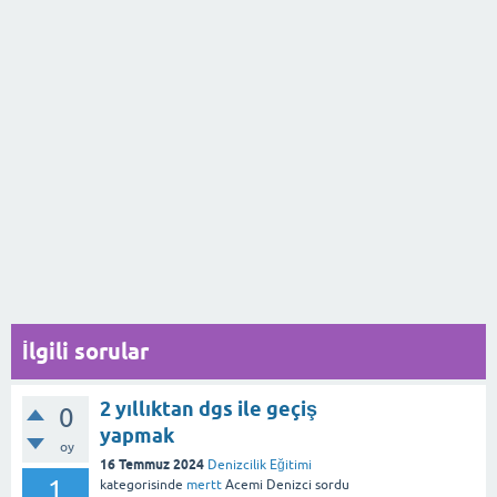
İlgili sorular
2 yıllıktan dgs ile geçiş
0
yapmak
oy
16 Temmuz 2024
Denizcilik Eğitimi
1
kategorisinde
mertt
Acemi Denizci
sordu