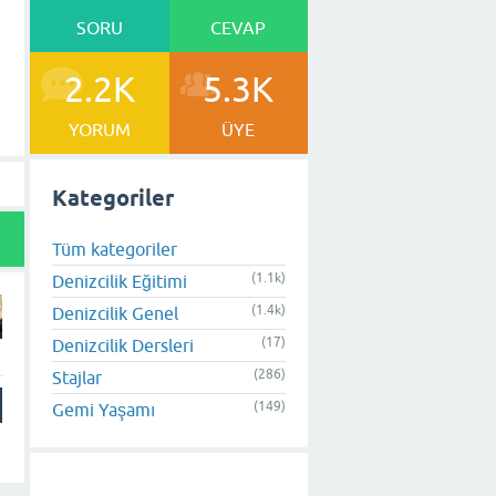
SORU
CEVAP
2.2K
5.3K
YORUM
ÜYE
Kategoriler
Tüm kategoriler
(1.1k)
Denizcilik Eğitimi
(1.4k)
Denizcilik Genel
(17)
Denizcilik Dersleri
(286)
Stajlar
(149)
Gemi Yaşamı