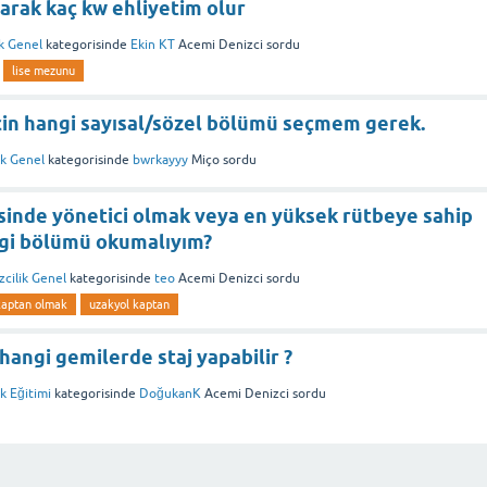
arak kaç kw ehliyetim olur
ik Genel
kategorisinde
Ekin KT
Acemi Denizci
sordu
lise mezunu
çin hangi sayısal/sözel bölümü seçmem gerek.
ik Genel
kategorisinde
bwrkayyy
Miço
sordu
sinde yönetici olmak veya en yüksek rütbeye sahip
ngi bölümü okumalıyım?
zcilik Genel
kategorisinde
teo
Acemi Denizci
sordu
kaptan olmak
uzakyol kaptan
 hangi gemilerde staj yapabilir ?
k Eğitimi
kategorisinde
DoğukanK
Acemi Denizci
sordu