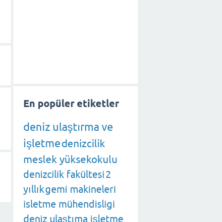
En popüler etiketler
deniz ulaştırma ve
işletme
denizcilik
meslek yüksekokulu
denizcilik fakültesi
2
yıllık
gemi makineleri
isletme mühendisligi
deniz ulaştıma işletme