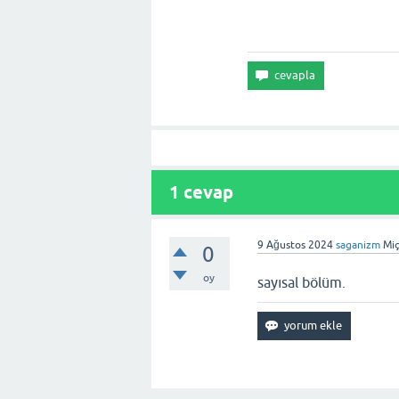
1
cevap
9 Ağustos 2024
saganizm
Mi
0
oy
sayısal bölüm.