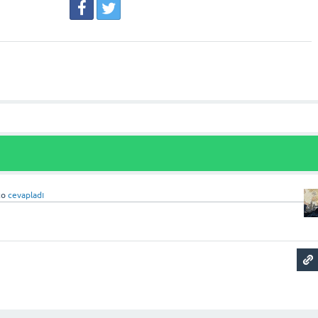
ço
cevapladı