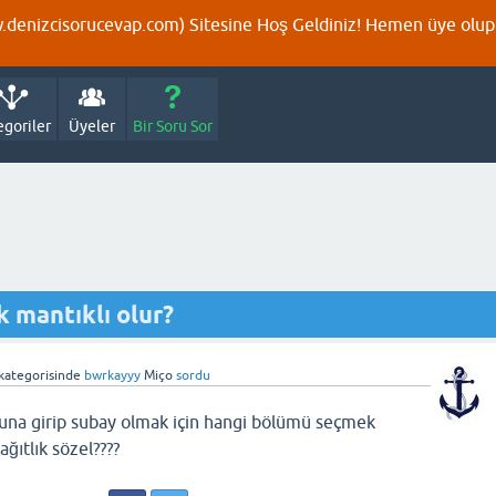
denizcisorucevap.com) Sitesine Hoş Geldiniz! Hemen üye olup p
egoriler
Üyeler
Bir Soru Sor
 mantıklı olur?
kategorisinde
bwrkayyy
Miço
sordu
una girip subay olmak için hangi bölümü seçmek
ağıtlık sözel????