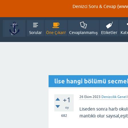
Denizci Soru & Cevap (www.
Sorular
Öne Çıkan!
Cevaplanmamış
Etiketler
Kat
lise hangi bölümü secmek
26 Ekim 2023
Denizcilik Genel
+1
oy
Liseden sonra harb okul
mantıklı olur sayısal,eşit
682