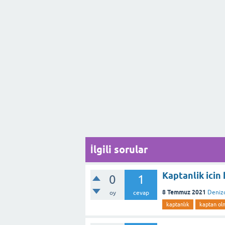
İlgili sorular
Kaptanlik icin
0
1
8 Temmuz 2021
Denizc
oy
cevap
kaptanlık
kaptan ol