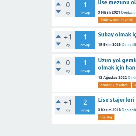
lise mezunu ol
0
1
3 Nisan 2021
Denizcil
oy
cevap
3000kw makine zabiti
Subay olmak i
+1
1
19 Ekim 2023
Denizcil
oy
cevap
Uzun yol gemi
0
1
olmak için ha
oy
cevap
13 Ağustos 2022
Deni
denizcilik fakultesi
Lise stajerleri
+1
2
3 Kasım 2018
Denizcili
oy
cevap
lise staj