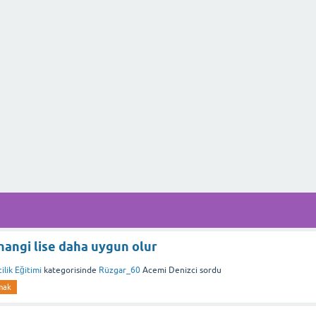
 hangi lise daha uygun olur
ilik Eğitimi
kategorisinde
Rüzgar_60
Acemi Denizci
sordu
mak