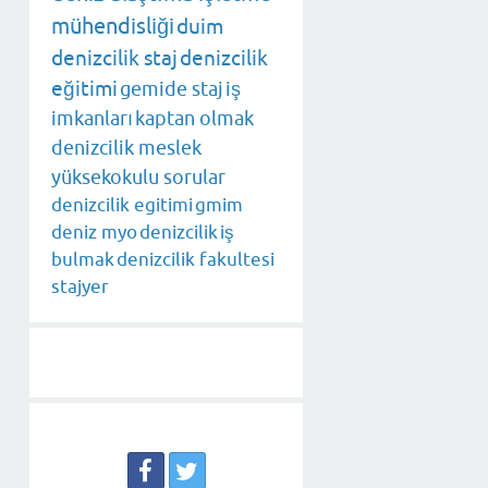
mühendisliği
duim
denizcilik staj
denizcilik
eğitimi
gemide staj
iş
imkanları
kaptan olmak
denizcilik meslek
yüksekokulu sorular
denizcilik egitimi
gmim
deniz myo
denizcilik
iş
bulmak
denizcilik fakultesi
stajyer