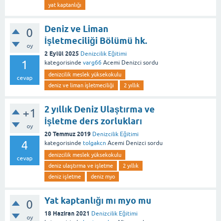
yat kaptanlığı
Deniz ve Liman
0
İşletmeciliği Bölümü hk.
oy
2 Eylül 2025
Denizcilik Eğitimi
1
kategorisinde
varg66
Acemi Denizci
sordu
denizcilik meslek yüksekokulu
cevap
deniz ve liman i̇şletmeciliği
2 yıllık
2 yıllık Deniz Ulaştırma ve
+1
İşletme ders zorlukları
oy
20 Temmuz 2019
Denizcilik Eğitimi
4
kategorisinde
tolgakcn
Acemi Denizci
sordu
denizcilik meslek yüksekokulu
cevap
deniz ulaştırma ve işletme
2 yıllık
deniz işletme
deniz myo
Yat kaptanlığı mı myo mu
0
18 Haziran 2021
Denizcilik Eğitimi
oy