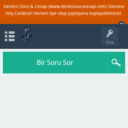
Denizci Soru & Cevap (www.denizcisorucevap.com) Sitesine
Hoş Geldiniz! Hemen üye olup paylaşıma başlayabilirsiniz.
Giriş
Bir Soru Sor