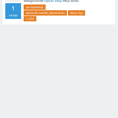
kategorisinde
kaptan adayı
Miço
sordu
1
yat kaptanlığı
denizcilik meslek yüksekokulu
deniz myo
cevap
2 yıllık