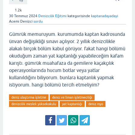
oy
1.2k
30 Temmuz 2024
Denizcilik Eğitimi
kategorisinde
kaptanadayadayi
Acemi Denizci
sordu
Gümrük memuruyum. kurumumda kaptan kadrosunda
ünvan değişikliği sınavı açılıyor. 2 yıllık denizcilikle
alakalı birçok bölüm kabul görüyor. fakat hangi bölümü
okuduğum zaman yat kaptanlığı yapabileceğim kafam
karıştı. gümrük muahafaza da gemilere kaçakçılık
operasyonlarında hucum botlar veya yatlar
kullanıldığını biliyorum. bunlara kaptanlık yapmak
istiyorum. hangi bölümü tercih etmeliyim?
deniz ulaştırma i̇şletme
deniz ve liman i̇şletmeciliği
denizcilik meslek yüksekokulu
yat kaptanlığı
deniz myo