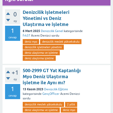
Denizcilik İşletmeleri
0
Yönetimi vs Deniz
oy
Ulaştırma ve İşletme
1
6 Mart 2025
Denizcilik Genel
kategorisinde
frk37
Acemi Denizci
sordu
cevap
deniz myo
denizcilik meslek yüksekokulu
denizcilik işletmeleri yönetimi
deniz ulaştırma ve işletme
deniz ulaştırma i̇şletme
500-2999 GT Yat Kaptanlığı
+1
Myo Deniz Ulaştırma
oy
İşletme ile Aynı mı?
1
13 Kasım 2023
Denizcilik Eğitimi
kategorisinde
GençOfficer
Acemi Denizci
cevap
sordu
denizcilik meslek yüksekokulu
2 yıllık
deniz ulaştırma ve işletme
deniz myo