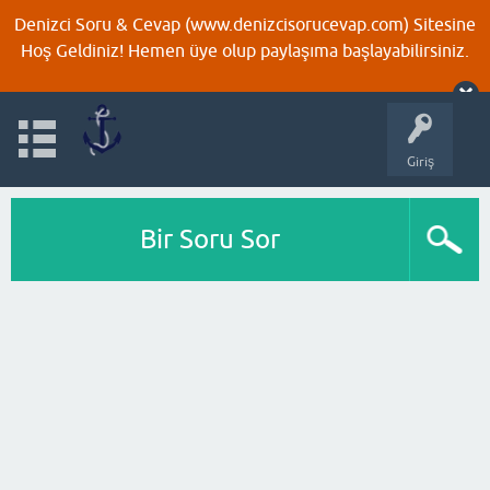
Denizci Soru & Cevap (www.denizcisorucevap.com) Sitesine
Hoş Geldiniz! Hemen üye olup paylaşıma başlayabilirsiniz.
Giriş
Bir Soru Sor