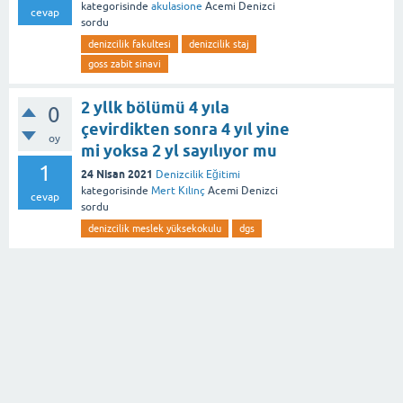
kategorisinde
akulasione
Acemi Denizci
cevap
sordu
denizcilik fakultesi
denizcilik staj
goss zabit sinavi
2 yllk bölümü 4 yıla
0
çevirdikten sonra 4 yıl yine
oy
mi yoksa 2 yl sayılıyor mu
1
24 Nisan 2021
Denizcilik Eğitimi
kategorisinde
Mert Kılınç
Acemi Denizci
cevap
sordu
denizcilik meslek yüksekokulu
dgs