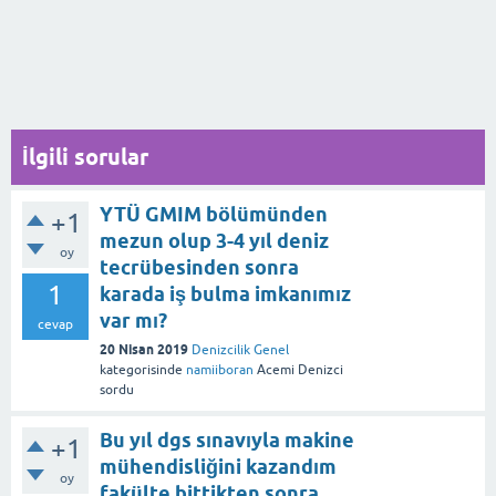
İlgili sorular
YTÜ GMIM bölümünden
+1
mezun olup 3-4 yıl deniz
oy
tecrübesinden sonra
1
karada iş bulma imkanımız
var mı?
cevap
20 Nisan 2019
Denizcilik Genel
kategorisinde
namiiboran
Acemi Denizci
sordu
Bu yıl dgs sınavıyla makine
+1
mühendisliğini kazandım
oy
fakülte bittikten sonra