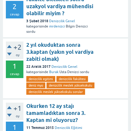
2
uzakyol vardiya mühendisi
olabilir miyim ?
cevap
3 Şubat 2018
Denizcilik Genel
kategorisinde
mrdenizci
Bilgin Denizci
sordu
2 yıl okuduktan sonra
+2
3.kaptan (yakın yol vardiya
oy
zabiti olmak)
1
22 Aralık 2017
Denizcilik Genel
kategorisinde
Burak
Usta Denizci
sordu
cevap
denizcilik egitimi
denizcilik fakültesi
deniz myo
denizcilik meslek yüksekokulu
denizcilik meslek yüksekokulu sorular
Okurken 12 ay stajı
+1
tamamladıktan sonra 3.
oy
Kaptan mi oluyoruz?
1
11 Temmuz 2015
Denizcilik Eğitimi