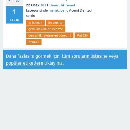
oy
22 Ocak 2021
Denizcilik Genel
1
kategorisinde
meraklıgenç
Acemi Denizci
sordu
cevap
iş bulmak
üniversite
gemi makinaları işletme
denizcilik işletmeleri yönetimi
#q5636
#q6676
Daha fazlasını görmek için,
tüm soruların listesine
veya
popüler etiketlere
tıklayınız.