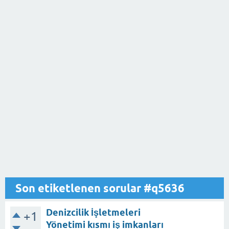
Son etiketlenen sorular #q5636
Denizcilik İşletmeleri
+1
Yönetimi kısmı iş imkanları