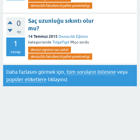
denizcilik-fakultesi-kiyafet-yonetmeligi
Saç uzunluğu sıkıntı olur
0
mu?
oy
14 Temmuz 2015
Denizcilik Eğitimi
1
kategorisinde
TolgaYigit
Miço
sordu
denizci-ogrenci-sac-sakal
cevap
denizcilik-fakultesi-kiyafet-yonetmeligi
Daha fazlasını görmek için,
tüm soruların listesine
veya
popüler etiketlere
tıklayınız.