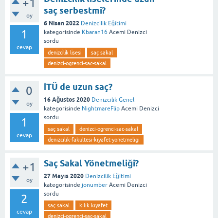
+1
saç serbestmi?
oy
6 Nisan 2022
Denizcilik Eğitimi
1
kategorisinde
Kbaran16
Acemi Denizci
sordu
cevap
deni̇zci̇li̇k li̇sesi̇
saç sakal
denizci-ogrenci-sac-sakal
İTÜ de uzun saç?
0
16 Ağustos 2020
Denizcilik Genel
oy
kategorisinde
NightmareFlip
Acemi Denizci
sordu
1
saç sakal
denizci-ogrenci-sac-sakal
cevap
denizcilik-fakultesi-kiyafet-yonetmeligi
Saç Sakal Yönetmeliği?
+1
27 Mayıs 2020
Denizcilik Eğitimi
oy
kategorisinde
jonumber
Acemi Denizci
sordu
2
saç sakal
kılık kıyafet
cevap
denizci-ogrenci-sac-sakal