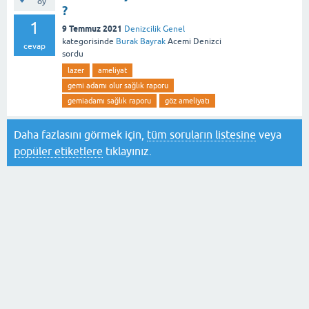
oy
?
1
9 Temmuz 2021
Denizcilik Genel
kategorisinde
Burak Bayrak
Acemi Denizci
cevap
sordu
lazer
ameliyat
gemi adamı olur sağlık raporu
gemiadamı sağlık raporu
göz ameliyatı
Daha fazlasını görmek için,
tüm soruların listesine
veya
popüler etiketlere
tıklayınız.