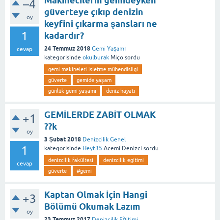
Makinecilerin gemideyken
–4
güverteye çıkıp denizin
oy
keyfini çıkarma şansları ne
1
kadardır?
24 Temmuz 2018
Gemi Yaşamı
cevap
kategorisinde
okulburak
Miço
sordu
gemi makineleri isletme mühendisligi
güverte
gemide yaşam
günlük gemi yaşamı
deniz hayatı
GEMİLERDE ZABİT OLMAK
+1
??k
oy
3 Şubat 2018
Denizcilik Genel
1
kategorisinde
Heyt35
Acemi Denizci
sordu
denizcilik fakültesi
denizcilik egitimi
cevap
güverte
#gemi
Kaptan Olmak İçin Hangi
+3
Bölümü Okumak Lazım
oy
23 Temmuz 2017
Denizcilik Eğitimi