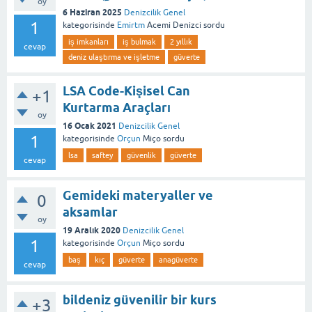
oy
6 Haziran 2025
Denizcilik Genel
1
kategorisinde
Emirtm
Acemi Denizci
sordu
iş imkanları
iş bulmak
2 yıllık
cevap
deniz ulaştırma ve işletme
güverte
LSA Code-Kişisel Can
+1
Kurtarma Araçları
oy
16 Ocak 2021
Denizcilik Genel
1
kategorisinde
Orçun
Miço
sordu
lsa
saftey
güvenlik
güverte
cevap
Gemideki materyaller ve
0
aksamlar
oy
19 Aralık 2020
Denizcilik Genel
1
kategorisinde
Orçun
Miço
sordu
baş
kıç
güverte
anagüverte
cevap
bildeniz güvenilir bir kurs
+3