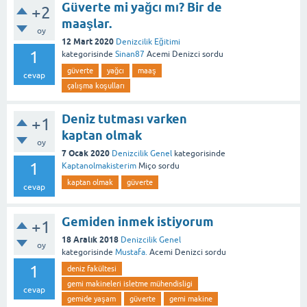
Güverte mi yağcı mı? Bir de
+2
maaşlar.
oy
12 Mart 2020
Denizcilik Eğitimi
1
kategorisinde
Sinan87
Acemi Denizci
sordu
güverte
yağcı
maaş
cevap
çalışma koşulları
Deniz tutması varken
+1
kaptan olmak
oy
7 Ocak 2020
Denizcilik Genel
kategorisinde
1
Kaptanolmakisterim
Miço
sordu
kaptan olmak
güverte
cevap
Gemiden inmek istiyorum
+1
18 Aralık 2018
Denizcilik Genel
oy
kategorisinde
Mustafa.
Acemi Denizci
sordu
1
deniz fakültesi
gemi makineleri isletme mühendisligi
cevap
gemide yaşam
güverte
gemi makine