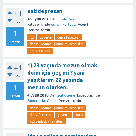
antidepresan
+1
16 Eylül 2018
Denizcilik Genel
oy
kategorisinde
osman kurtoğlu
Acemi
Denizci
sordu
1
itü
güverte
deniz fakültesi
cevap
deniz ulaştıma işletme mühendisliği
kaptan olmak
1) 23 yaşında mezun olmak
+1
duim için geç mi ? yani
oy
yaşıtlarım 22 yaşında
1
mezun olurken.
4 Eylül 2018
Denizcilik Genel
kategorisinde
cevap
Samet utku
Acemi Denizci
sordu
deniz ulaştıma işletme mühendisliği
deniz fakültesi
güverte
duim
ktü denizcilik fakultesi