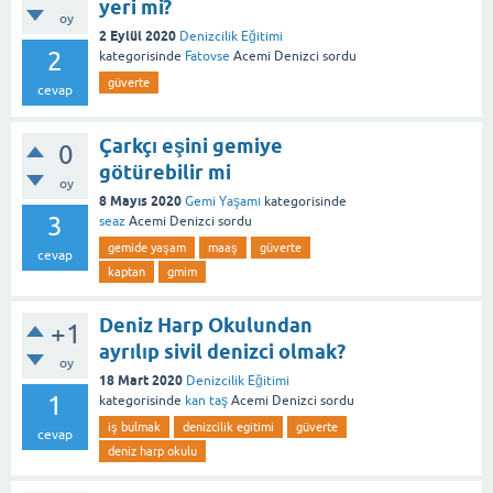
yeri mi?
oy
2 Eylül 2020
Denizcilik Eğitimi
2
kategorisinde
Fatovse
Acemi Denizci
sordu
güverte
cevap
Çarkçı eşini gemiye
0
götürebilir mi
oy
8 Mayıs 2020
Gemi Yaşamı
kategorisinde
3
seaz
Acemi Denizci
sordu
gemide yaşam
maaş
güverte
cevap
kaptan
gmim
Deniz Harp Okulundan
+1
ayrılıp sivil denizci olmak?
oy
18 Mart 2020
Denizcilik Eğitimi
1
kategorisinde
kan taş
Acemi Denizci
sordu
iş bulmak
denizcilik egitimi
güverte
cevap
deniz harp okulu