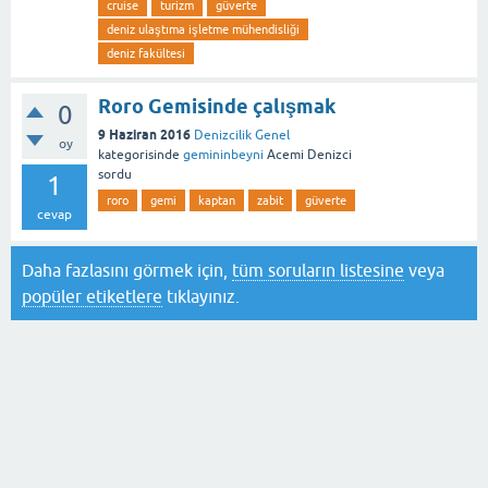
cruise
turizm
güverte
deniz ulaştıma işletme mühendisliği
deniz fakültesi
Roro Gemisinde çalışmak
0
9 Haziran 2016
Denizcilik Genel
oy
kategorisinde
gemininbeyni
Acemi Denizci
sordu
1
roro
gemi
kaptan
zabit
güverte
cevap
Daha fazlasını görmek için,
tüm soruların listesine
veya
popüler etiketlere
tıklayınız.