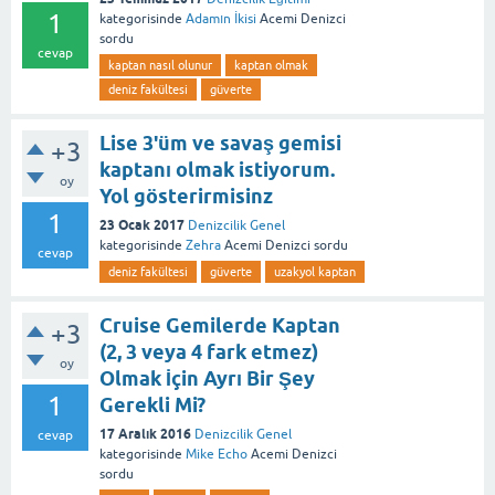
1
kategorisinde
Adamın İkisi
Acemi Denizci
sordu
cevap
kaptan nasıl olunur
kaptan olmak
deniz fakültesi
güverte
Lise 3'üm ve savaş gemisi
+3
kaptanı olmak istiyorum.
oy
Yol gösterirmisinz
1
23 Ocak 2017
Denizcilik Genel
kategorisinde
Zehra
Acemi Denizci
sordu
cevap
deniz fakültesi
güverte
uzakyol kaptan
Cruise Gemilerde Kaptan
+3
(2, 3 veya 4 fark etmez)
oy
Olmak İçin Ayrı Bir Şey
1
Gerekli Mi?
17 Aralık 2016
Denizcilik Genel
cevap
kategorisinde
Mike Echo
Acemi Denizci
sordu