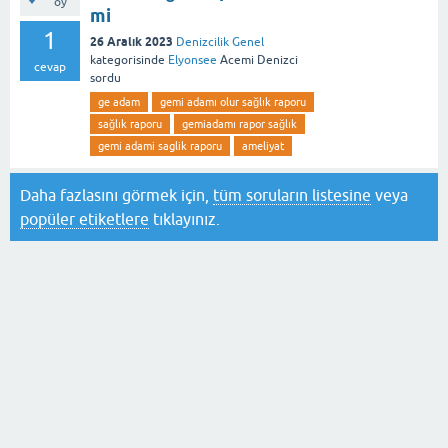
oy
mi
1
26 Aralık 2023
Denizcilik Genel
kategorisinde
Elyonsee
Acemi Denizci
cevap
sordu
ge adam
gemi adamı olur sağlık raporu
sağlık raporu
gemiadamı rapor sağlık
gemi adami saglik raporu
ameliyat
Daha fazlasını görmek için,
tüm soruların listesine
veya
popüler etiketlere
tıklayınız.