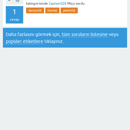
oy
kategorisinde
CaptainS28
Miço
sordu
1
denizcilik
hizmet
yeterlilik
cevap
Daha fazlasını görmek için,
tüm soruların listesine
veya
popüler etiketlere
tıklayınız.