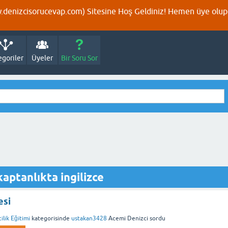
denizcisorucevap.com) Sitesine Hoş Geldiniz! Hemen üye olup p
egoriler
Üyeler
Bir Soru Sor
aptanlıkta ingilizce
esi
ilik Eğitimi
kategorisinde
ustakan3428
Acemi Denizci
sordu