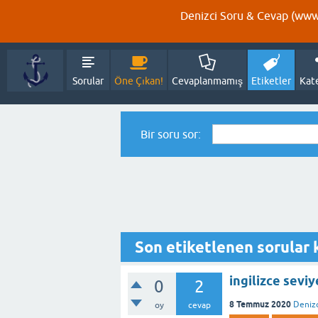
Denizci Soru & Cevap (www.
Sorular
Öne Çıkan!
Cevaplanmamış
Etiketler
Kat
Bir soru sor:
Son etiketlenen sorular k
ingilizce seviy
0
2
8 Temmuz 2020
Denizc
oy
cevap