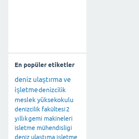
En popüler etiketler
deniz ulaştırma ve
işletme
denizcilik
meslek yüksekokulu
denizcilik fakültesi
2
yıllık
gemi makineleri
isletme mühendisligi
deniz ulaştıma işletme