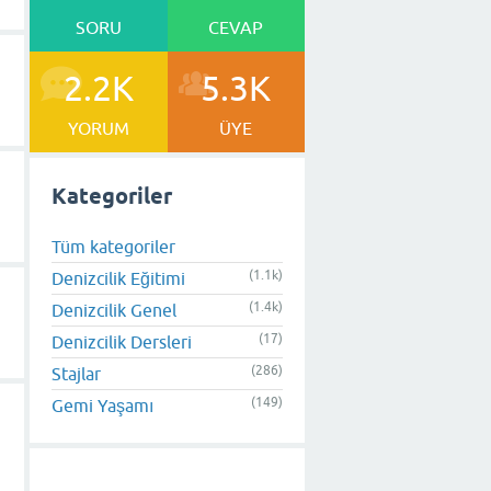
SORU
CEVAP
2.2K
5.3K
YORUM
ÜYE
Kategoriler
Tüm kategoriler
(1.1k)
Denizcilik Eğitimi
(1.4k)
Denizcilik Genel
(17)
Denizcilik Dersleri
(286)
Stajlar
(149)
Gemi Yaşamı