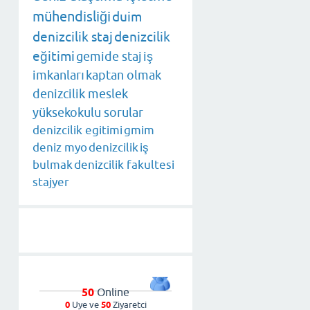
mühendisliği
duim
denizcilik staj
denizcilik
eğitimi
gemide staj
iş
imkanları
kaptan olmak
denizcilik meslek
yüksekokulu sorular
denizcilik egitimi
gmim
deniz myo
denizcilik
iş
bulmak
denizcilik fakultesi
stajyer
50
Online
0
Uye ve
50
Ziyaretci