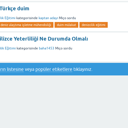
 Türkçe duim
lik Eğitimi
kategorisinde
kaptan adayı
Miço
sordu
deniz ulaştıma işletme mühendisliği
duim mülakat
denizcilik eğitimi
ilizce Yeterliliği Ne Durumda Olmalı
lik Eğitimi
kategorisinde
baha1453
Miço
sordu
rın listesine
veya
popüler etiketlere
tıklayınız.