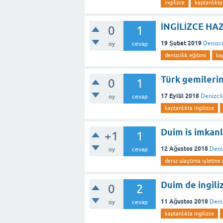
ingilizce
kaptanlıkta 
İNGİLİZCE HAZ
0
1
19 Şubat 2019
Denizci
oy
cevap
denizcilik eğitimi
ka
Türk gemilerin
0
1
17 Eylül 2018
Denizcil
oy
cevap
kaptanlıkta ingilizce
Duim is imkanl
+1
1
12 Ağustos 2018
Deni
oy
cevap
deniz ulaştıma işletme 
Duim de ingiliz
0
2
11 Ağustos 2018
Deniz
oy
cevap
kaptanlıkta ingilizce