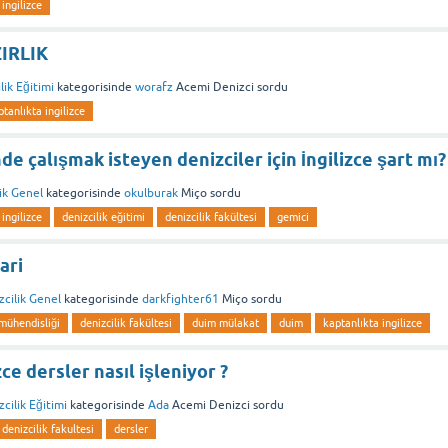
ingilizce
IRLIK
lik Eğitimi
kategorisinde
worafz
Acemi Denizci
sordu
ptanlıkta ingilizce
de çalışmak isteyen denizciler için İngilizce şart mı?
ik Genel
kategorisinde
okulburak
Miço
sordu
ingilizce
denizcilik eğitimi
denizcilik fakültesi
gemici
ari
zcilik Genel
kategorisinde
darkfighter61
Miço
sordu
mühendisliği
denizcilik fakültesi
duim mülakat
duim
kaptanlıkta ingilizce
ce dersler nasıl işleniyor ?
cilik Eğitimi
kategorisinde
Ada
Acemi Denizci
sordu
denizcilik fakultesi
dersler