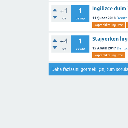
İngilizce duim
+1
1
11 Şubat 2018
Denizci
oy
cevap
kaptanlıkta ingilizce
Stajyerken İng
+4
1
15 Aralık 2017
Denizci
oy
cevap
kaptanlıkta ingilizce
Daha fazlasını görmek için,
tüm sorula