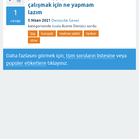
oy
çalışmak için ne yapmam
1
lazım
5 Nisan 2021
Denizcilik Genel
cevap
kategorisinde
koala
Acemi Denizci
sordu
lpg
kuruyük
makine zabiti
tanker
stcw
Daha fazlasını görmek için,
tüm soruların listesine
veya
popüler etiketlere
tıklayınız.