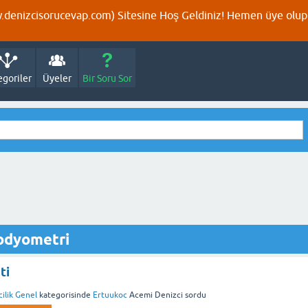
denizcisorucevap.com) Sitesine Hoş Geldiniz! Hemen üye olup p
egoriler
Üyeler
Bir Soru Sor
 odyometri
ti
ilik Genel
kategorisinde
Ertuukoc
Acemi Denizci
sordu