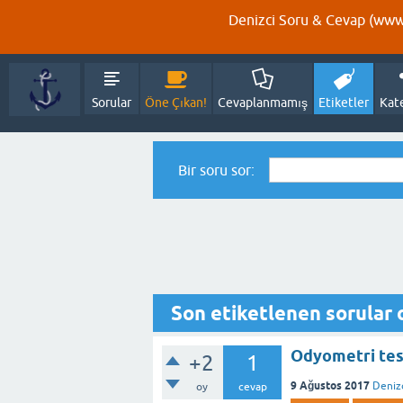
Denizci Soru & Cevap (www.
Sorular
Öne Çıkan!
Cevaplanmamış
Etiketler
Kat
Bir soru sor:
Son etiketlenen sorular
Odyometri tes
+2
1
9 Ağustos 2017
Denizc
oy
cevap