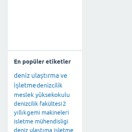
En popüler etiketler
deniz ulaştırma ve
işletme
denizcilik
meslek yüksekokulu
denizcilik fakültesi
2
yıllık
gemi makineleri
isletme mühendisligi
deniz ulaştıma işletme