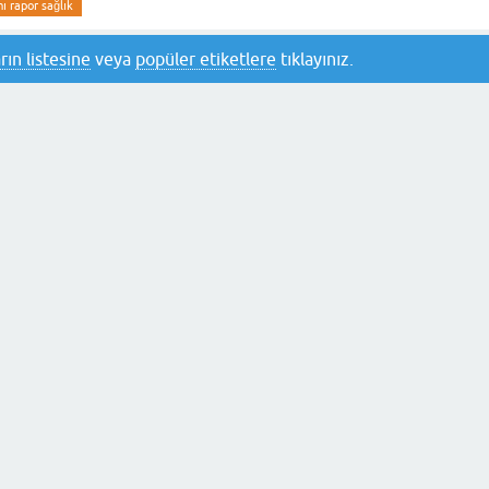
 rapor sağlık
rın listesine
veya
popüler etiketlere
tıklayınız.