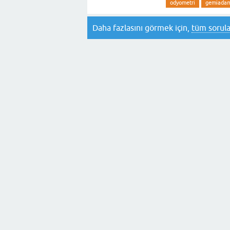
odyometri
gemiadamı
Daha fazlasını görmek için,
tüm sorula