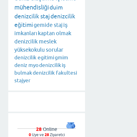
mühendisliği
duim
denizcilik staj
denizcilik
eğitimi
gemide staj
iş
imkanları
kaptan olmak
denizcilik meslek
yüksekokulu sorular
denizcilik egitimi
gmim
deniz myo
denizcilik
iş
bulmak
denizcilik fakultesi
stajyer
28
Online
0
Uye ve
28
Ziyaretci