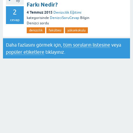
oy
Farkı Nedir?
2
4 Temmuz 2015
Denizcilik Eğitimi
kategorisinde
DenizciSoruCevap
Bilgin
cevap
Denizci
sordu
denizcilik
fakültesi
yüksekokulu
Daha fazlasını görmek için,
tüm soruların listesine
veya
popüler etiketlere
tıklayınız.