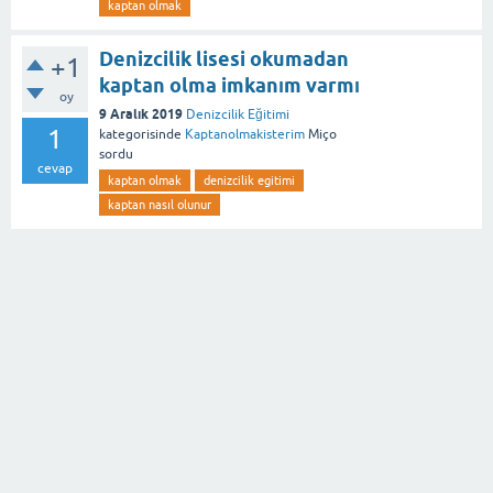
kaptan olmak
Denizcilik lisesi okumadan
+1
kaptan olma imkanım varmı
oy
9 Aralık 2019
Denizcilik Eğitimi
1
kategorisinde
Kaptanolmakisterim
Miço
sordu
cevap
kaptan olmak
denizcilik egitimi
kaptan nasıl olunur