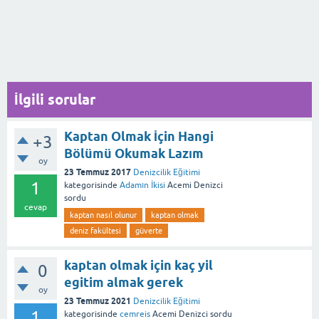
İlgili sorular
Kaptan Olmak İçin Hangi
+3
Bölümü Okumak Lazım
oy
23 Temmuz 2017
Denizcilik Eğitimi
1
kategorisinde
Adamın İkisi
Acemi Denizci
sordu
cevap
kaptan nasıl olunur
kaptan olmak
deniz fakültesi
güverte
kaptan olmak için kaç yil
0
egitim almak gerek
oy
23 Temmuz 2021
Denizcilik Eğitimi
1
kategorisinde
cemreis
Acemi Denizci
sordu