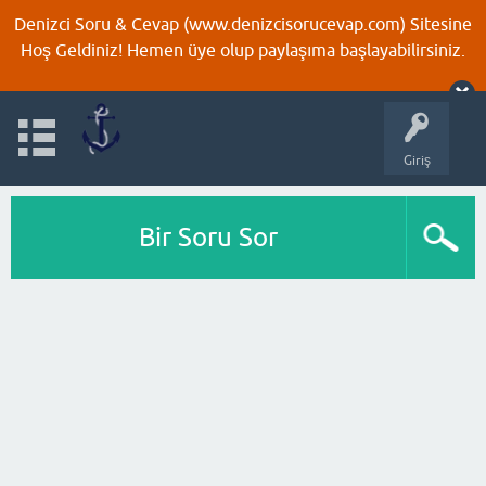
Denizci Soru & Cevap (www.denizcisorucevap.com) Sitesine
Hoş Geldiniz! Hemen üye olup paylaşıma başlayabilirsiniz.
Giriş
Bir Soru Sor