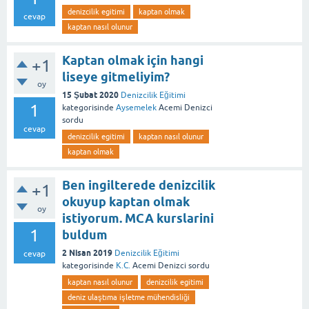
denizcilik egitimi
kaptan olmak
cevap
kaptan nasıl olunur
Kaptan olmak için hangi
+1
liseye gitmeliyim?
oy
15 Şubat 2020
Denizcilik Eğitimi
1
kategorisinde
Aysemelek
Acemi Denizci
sordu
cevap
denizcilik egitimi
kaptan nasıl olunur
kaptan olmak
Ben ingilterede denizcilik
+1
okuyup kaptan olmak
oy
istiyorum. MCA kurslarini
1
buldum
2 Nisan 2019
Denizcilik Eğitimi
cevap
kategorisinde
K.C.
Acemi Denizci
sordu
kaptan nasıl olunur
denizcilik egitimi
deniz ulaştıma işletme mühendisliği