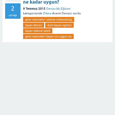
ne kadar uygun?
2
9 Temmuz 2015
Denizcilik Eğitimi
kategorisinde
Dilara
Acemi Denizci
sordu
cevap
gemi makineleri isletme mühendisligi
bayan denizci
duim bayan ogrenci
bayan makine zabiti
gemi makineleri bayan icin uygun mu