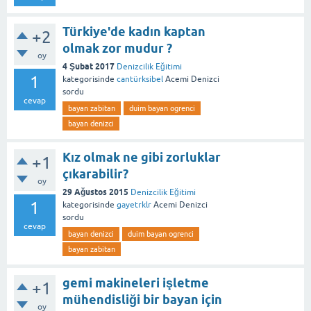
Türkiye'de kadın kaptan
+2
olmak zor mudur ?
oy
4 Şubat 2017
Denizcilik Eğitimi
1
kategorisinde
cantürksibel
Acemi Denizci
sordu
cevap
bayan zabitan
duim bayan ogrenci
bayan denizci
Kız olmak ne gibi zorluklar
+1
çıkarabilir?
oy
29 Ağustos 2015
Denizcilik Eğitimi
1
kategorisinde
gayetrklr
Acemi Denizci
sordu
cevap
bayan denizci
duim bayan ogrenci
bayan zabitan
gemi makineleri işletme
+1
mühendisliği bir bayan için
oy