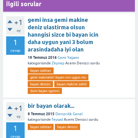
İlgili sorular
gemi insa gemi makine
+1
deniz ulastirma olsun
oy
hanngisi sizce bi bayan icin
1
daha uygun yani 3 bolum
arasindadaha iyi olan
cevap
19 Temmuz 2016
Gemi Yaşamı
kategorisinde
Zeynep
Acemi Denizci
sordu
bayan zabitan
gemi makineleri bayan icin uygun mu
bayan denizci
bayan makine zabiti
duim bayan ogrenci
bir bayan olarak...
+1
8 Temmuz 2015
Denizcilik Genel
oy
kategorisinde
feysad
Acemi Denizci
sordu
1
bayan zabitan
bayan denizci
cevap