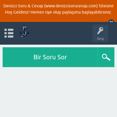
Denizci Soru & Cevap (www.denizcisorucevap.com) Sitesine
Hoş Geldiniz! Hemen üye olup paylaşıma başlayabilirsiniz.
Giriş
Bir Soru Sor