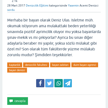
2.1k
28 Mart 2017
Denizcilik Eğitimi
kategorisinde
Yasemin
Acemi Denizci
sordu
Merhaba bir bayan olarak Deniz Ulas. Isletme müh.
okumak istiyorum ama mulakattaki beden yeterliliği
sınavında pozitif ayrimcilik oluyor mu yoksa bayanlarda
şınav-mekik vs mi çekiyorlar? Ayrica bu sınav diğer
adaylarla beraber mi yapılır, yoksa sözlü mülakat gibi
özel mi? Son olarak tüm fakülterde yüzme mülakatı
zorunlu mudur? Şimdiden teşekkürler.
kaptanlık
denizcilik fakultesi
bayan zabitan
duim bayan ogrenci
bayan denizci