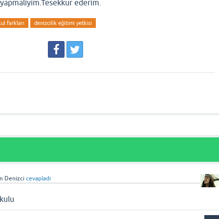
yapmaliyim.Tesekkur ederim.
kul farkları
denizcilik eğitimi yetkisi
in Denizci
cevapladı
okulu