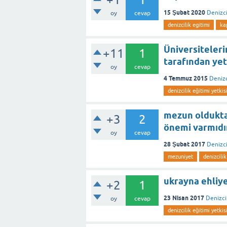
15 Şubat 2020
Denizci
oy
cevap
denizcilik egitimi
ka
Üniversiteleri
+11
1
tarafından yetk
oy
cevap
4 Temmuz 2015
Denizc
denizcilik eğitimi yetkis
mezun oldukta
+3
2
önemi varmıdır
oy
cevap
28 Şubat 2017
Denizci
mezuniyet
denizcilik
ukrayna ehliye
+2
1
23 Nisan 2017
Denizci
oy
cevap
denizcilik eğitimi yetkis