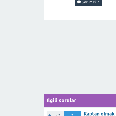
İlgili sorular
Kaptan olmak i
+1
1