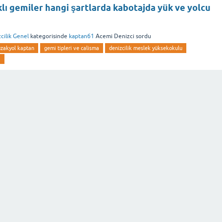
lı gemiler hangi şartlarda kabotajda yük ve yolcu
cilik Genel
kategorisinde
kaptan61
Acemi Denizci
sordu
uzakyol kaptan
gemi tipleri ve calisma
denizcilik meslek yüksekokulu
i