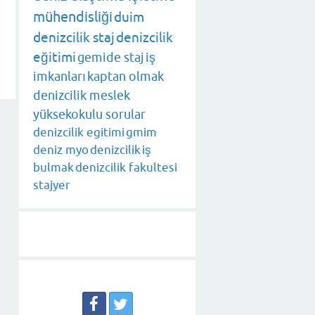
mühendisliği
duim
denizcilik staj
denizcilik
eğitimi
gemide staj
iş
imkanları
kaptan olmak
denizcilik meslek
yüksekokulu sorular
denizcilik egitimi
gmim
deniz myo
denizcilik
iş
bulmak
denizcilik fakultesi
stajyer