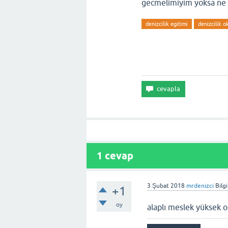
gecmelimiyim yoksa ne 
denizcilik egitimi
denizcilik o
1
cevap
3 Şubat 2018
mrdenizci
Bilg
+1
oy
alaplı meslek yüksek 