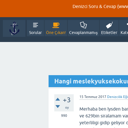
Denizci Soru & Cevap (www.
Sorular
Öne Çıkan!
Cevaplanmamış
Etiketler
Kat
Hangi meslekyuksekokun
15 Temmuz 2017
Denizcilik Eğ
+3
oy
Merhaba ben lysden bara
ve 629bin siralamam va
990
yeterliligi gidip geliyor