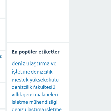
En popüler etiketler
z
deniz ulaştırma ve
işletme
denizcilik
meslek yüksekokulu
denizcilik fakültesi
2
yıllık
gemi makineleri
isletme mühendisligi
deniz ulaştıma işletme