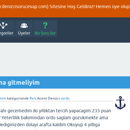
denizcisorucevap.com) Sitesine Hoş Geldiniz! Hemen üye olup p
egoriler
Üyeler
Bir Soru Sor
a gitmeliyim
itimi
kategorisinde
Reis
Acemi Denizci
sordu
hi gecemedim iki yilliktan tercih yapacagim.233 puan
r.Yeterlilik bakimindan ordu saglam gozukmekte ama
 dediginizden dolayi arafta kaldim.Okuyup 4 yilliga