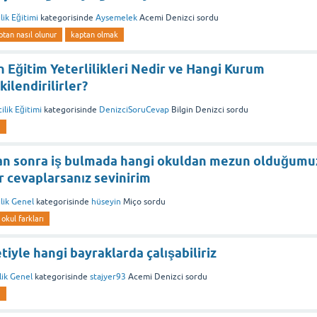
lik Eğitimi
kategorisinde
Aysemelek
Acemi Denizci
sordu
ptan nasıl olunur
kaptan olmak
n Eğitim Yeterlilikleri Nedir ve Hangi Kurum
ilendirilirler?
ilik Eğitimi
kategorisinde
DenizciSoruCevap
Bilgin Denizci
sordu
i
n sonra iş bulmada hangi okuldan mezun olduğumu
 cevaplarsanız sevinirim
lik Genel
kategorisinde
hüseyin
Miço
sordu
 okul farkları
tiyle hangi bayraklarda çalışabiliriz
lik Genel
kategorisinde
stajyer93
Acemi Denizci
sordu
i