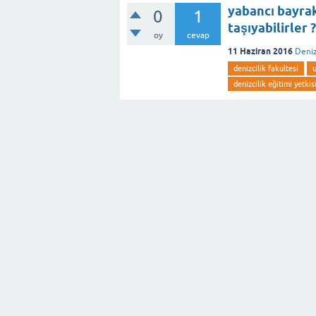
yabancı bayrak
0
1
taşıyabilirler ?
oy
cevap
11 Haziran 2016
Deniz
denizcilik fakultesi
denizcilik eğitimi yetkis