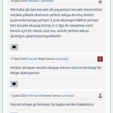
16 Eylül 2018
54burak57
yorumladı
Merhaba abi ben kocaeli de yaşıyorum kocaeli üniversitesi
meslek yüksek okulunun yetkisi askıya alınmış benim
puanımda buraya yetiyor 2 yılık okumaya hakkım yetiyor
ben burada okuyup bitirip 2+2 dgs ile tamamlar isem
benim için bir sıkıntı olur mu, sitede yetkisi askıya
alındığını gösteriyor,teşekkürler
17 Eylül 2018
CoaxeM
Bilgin Denizci
yorumladı
Yetkisi olmayan okulda okuyup mezun olunca herhangi bir
belge alamıyorsun.
1 Şubat 2023
Ottoman509
Acemi Denizci
yorumladı
Hocam siteye girilemiyor da başka nerden bakabiliriz