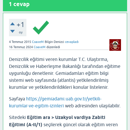
1
cevap
+1
oy
4 Temmuz 2015
CoaxeM
Bilgin Denizci
cevapladı
16 Temmuz 2024
CoaxeM
düzenledi
Denizcilik eğitimi veren kurumlar T.C. Ulaştırma,
Denizcilik ve Haberleşme Bakanlığı tarafından eğitime
uygunluğu denetlenir. Gemiadamları eğitim bilgi
sistemi web sayfasında (atlantis) yetkilendirilmiş
kurumlar ve yetkilendirildikleri konular listelenir.
Sayfaya
https://gemiadami.uab.gov.tr/yetkili-
kurumlar-ve-egitim-izinleri
web adresinden ulaşılabilir.
Sitedeki
Eğitim ara > Uzakyol vardiya Zabiti
Eğitimi (A-II/1)
seçilerek güncel olarak eğitim veren