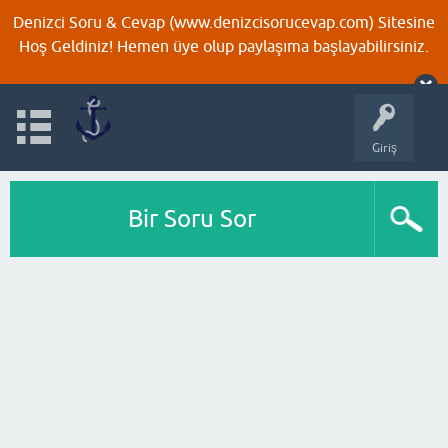
Denizci Soru & Cevap (www.denizcisorucevap.com) Sitesine
Hoş Geldiniz! Hemen üye olup paylaşıma başlayabilirsiniz.
Giriş
Bir Soru Sor