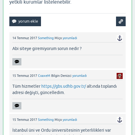
yetkili kurumlar listelenebilir.
14 Temmuz 2017
Something
Miço
yorumladı
Abi siteye giremiyorum sorun nedir ?
15 Temmuz 2017
CoaxeM
Bilgin Denizci
yorumladı
Tüm hizmetler
https://gbs.udhb.gov.tr/
altında toplandı
adresi değişti, güncelledim.
15 Temmuz 2017
Something
Miço
yorumladı
İstanbul üni ve Ordu üniversitesinin yeterlilikleri var