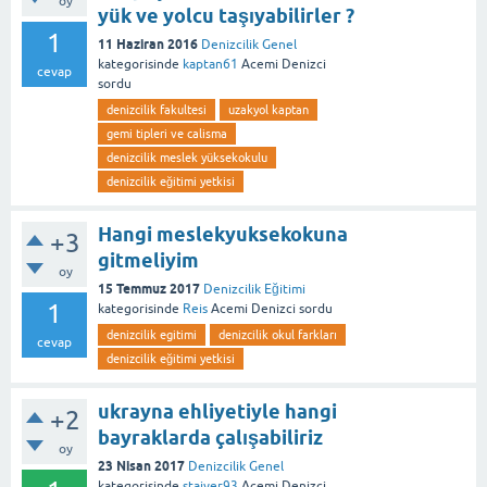
oy
yük ve yolcu taşıyabilirler ?
1
11 Haziran 2016
Denizcilik Genel
kategorisinde
kaptan61
Acemi Denizci
cevap
sordu
denizcilik fakultesi
uzakyol kaptan
gemi tipleri ve calisma
denizcilik meslek yüksekokulu
denizcilik eğitimi yetkisi
Hangi meslekyuksekokuna
+3
gitmeliyim
oy
15 Temmuz 2017
Denizcilik Eğitimi
1
kategorisinde
Reis
Acemi Denizci
sordu
denizcilik egitimi
denizcilik okul farkları
cevap
denizcilik eğitimi yetkisi
ukrayna ehliyetiyle hangi
+2
bayraklarda çalışabiliriz
oy
23 Nisan 2017
Denizcilik Genel
kategorisinde
stajyer93
Acemi Denizci