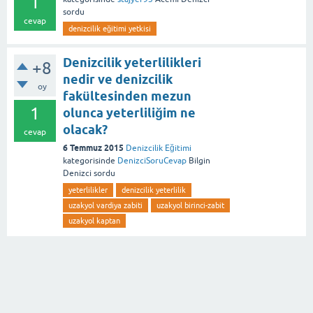
1
sordu
cevap
denizcilik eğitimi yetkisi
Denizcilik yeterlilikleri
+8
nedir ve denizcilik
oy
fakültesinden mezun
1
olunca yeterliliğim ne
olacak?
cevap
6 Temmuz 2015
Denizcilik Eğitimi
kategorisinde
DenizciSoruCevap
Bilgin
Denizci
sordu
yeterlilikler
denizcilik yeterlilik
uzakyol vardiya zabiti
uzakyol birinci-zabit
uzakyol kaptan