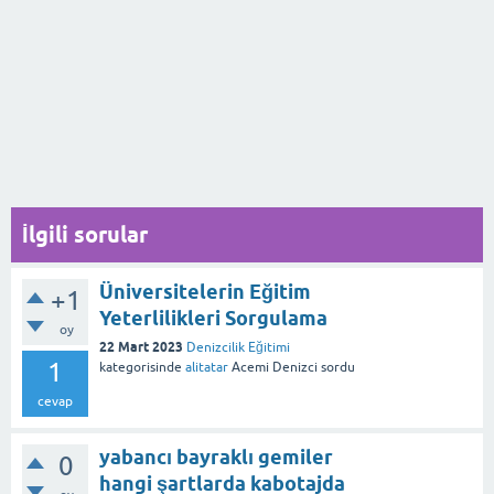
İlgili sorular
Üniversitelerin Eğitim
+1
Yeterlilikleri Sorgulama
oy
22 Mart 2023
Denizcilik Eğitimi
1
kategorisinde
alitatar
Acemi Denizci
sordu
cevap
yabancı bayraklı gemiler
0
hangi şartlarda kabotajda