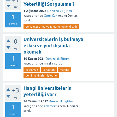
Yeterliliği Sorgulama ?
oy
1 Ağustos 2023
Denizcilik Eğitimi
1
kategorisinde
Onur Can
Acemi Denizci
sordu
cevap
deniz ulaştırma ve işletme mühendisliği
Üniversitelerin iş bulmaya
0
etkisi ve yurtdışında
oy
okumak
1
10 Kasım 2021
Denizcilik Eğitimi
kategorisinde
misafir
sordu
cevap
iş bulmak
3.kaptan
makine
gemi makinaları işletme
Hangi üniversitelerin
+3
yeterliliği var?
oy
26 Temmuz 2017
Denizcilik Eğitimi
1
kategorisinde
zekimert
Acemi Denizci
sordu
cevap