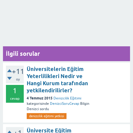
İlgili sorular
Üniversitelerin Eğitim
+11
Yeterlilikleri Nedir ve
oy
Hangi Kurum tarafından
1
yetkilendirilirler?
4 Temmuz 2015
Denizcilik Eğitimi
cevap
kategorisinde
DenizciSoruCevap
Bilgin
Denizci
sordu
denizcilik eğitimi yetkisi
Üniversite Eğitim
+1