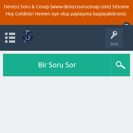
Denizci Soru & Cevap (www.denizcisorucevap.com) Sitesine
Hoş Geldiniz! Hemen üye olup paylaşıma başlayabilirsiniz.
Giriş
Bir Soru Sor