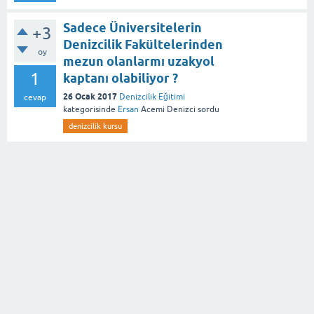
Sadece Üniversitelerin
+3
Denizcilik Fakültelerinden
oy
mezun olanlarmı uzakyol
1
kaptanı olabiliyor ?
26 Ocak 2017
Denizcilik Eğitimi
cevap
kategorisinde
Ersan
Acemi Denizci
sordu
denizcilik kursu