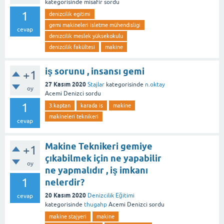
kategorisinde
misafir
sordu
1
denizcilik egitimi
gemi makineleri isletme mühendisligi
cevap
denizcilik meslek yüksekokulu
denizcilik fakültesi
makine
iş sorunu , insansı gemi
+1
27 Kasım 2020
Stajlar
kategorisinde
n.oktay
oy
Acemi Denizci
sordu
1
3.kaptan
karada is
makine
makineleri teknikeri
cevap
Makine Teknikeri gemiye
+1
çıkabilmek için ne yapabilir
oy
ne yapmalıdır , iş imkanı
1
nelerdir?
20 Kasım 2020
Denizcilik Eğitimi
cevap
kategorisinde
thugahp
Acemi Denizci
sordu
makine stajyeri
makine