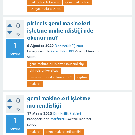
makineleri teknikeri
gemi makineleri
uzakyol makine zabiti
piri reis gemi makineleri
0
işletme mühendisliği'nde
oy
okunur mu?
1
6 Ağustos 2020
Denizcilik Eğitimi
kategorisinde
karanliklord91
Acemi Denizci
cevap
sordu
gemi makineleri isletme mühendisligi
piri reis universitesi
piri reiste burslu okunur mu?
eğitim
makine
gemi makineleri işletme
0
mühendisliği
oy
17 Mayıs 2020
Denizcilik Eğitimi
1
kategorisinde
mstfkrtllll
Acemi Denizci
sordu
cevap
makine
gemi makine mühendisi