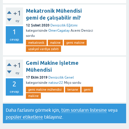
Mekatronik Mühendisi
+1
gemi de çalışabilir mi?
oy
12 Şubat 2020
Denizcilik Eğitimi
1
kategorisinde
OmerCagatay
Acemi Denizci
sordu
cevap
mekatronik
makine
gemi makine
uzakyol vardiya zabiti
Gemi Makine İşletme
+1
Mühendisi
oy
17 Ekim 2019
Denizcilik Genel
2
kategorisinde
natour22
Miço
sordu
gemi makine mühendisi
tersane
gemi
cevap
makine
Daha fazlasını görmek için,
tüm soruların listesine
veya
popüler etiketlere
tıklayınız.