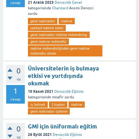
21 Aralık 2023
Denizcilik Genel
cevap
kategorisinde
Charizard
Acemi Denizci
sordu
gemi makineleri
makine
uzakyol makine zabiti
gemi makineleri isletme mühendisligi
gemi makine mühendisi
makine mühendisliğinden gemi makine
mühendisi olmak
Üniversitelerin iş bulmaya
0
etkisi ve yurtdışında
oy
okumak
1
10 Kasım 2021
Denizcilik Eğitimi
kategorisinde
misafir
sordu
cevap
iş bulmak
3.kaptan
makine
gemi makinaları işletme
GMİ için üniformalı eğitim
0
26 Eylül 2021
Denizcilik Eğitimi
oy