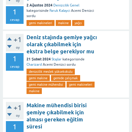
oy
2 Ağustos 2024
Denizcilik Genel
1
kategorisinde
Faruk Kalaycı
Acemi Denizci
sordu
cevap
gemi makineleri
makine
yağcı
Deniz stajında gemiye yağcı
+1
olarak çıkabilmek için
oy
ekstra belge gerekiyor mu
1
21 Şubat 2024
Stajlar
kategorisinde
Charizard
Acemi Denizci
sordu
cevap
denizcilik meslek yüksekokulu
gemi makine
gemide çalışmak
gemi makine mühendisi
gemi makineleri
makine
Makine mühendisi birisi
+1
gemiye çıkabilmek için
oy
alması gereken eğitim
1
süresi