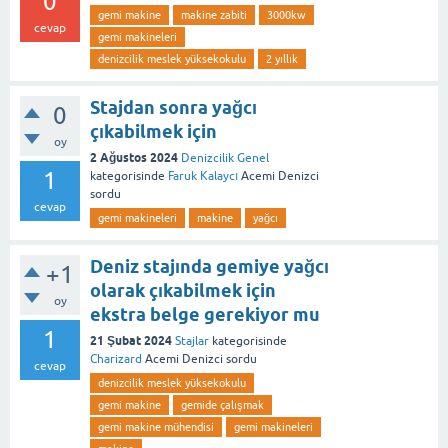
0
gemi makine
makine zabiti
3000kw
cevap
gemi makineleri
denizcilik meslek yüksekokulu
2 yıllık
Stajdan sonra yağcı
0
çıkabilmek için
oy
2 Ağustos 2024
Denizcilik Genel
1
kategorisinde
Faruk Kalaycı
Acemi Denizci
sordu
cevap
gemi makineleri
makine
yağcı
Deniz stajında gemiye yağcı
+1
olarak çıkabilmek için
oy
ekstra belge gerekiyor mu
1
21 Şubat 2024
Stajlar
kategorisinde
Charizard
Acemi Denizci
sordu
cevap
denizcilik meslek yüksekokulu
gemi makine
gemide çalışmak
gemi makine mühendisi
gemi makineleri