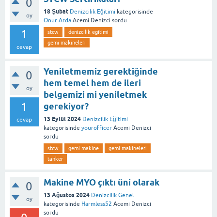
0
18 Şubat
Denizcilik Eğitimi
kategorisinde
oy
Onur Arda
Acemi Denizci
sordu
1
stcw
denizcilik egitimi
gemi makineleri
cevap
Yeniletmemiz gerektiğinde
0
hem temel hem de ileri
oy
belgemizi mi yeniletmek
1
gerekiyor?
13 Eylül 2024
Denizcilik Eğitimi
cevap
kategorisinde
yourofficer
Acemi Denizci
sordu
stcw
gemi makine
gemi makineleri
tanker
Makine MYO çıktı üni olarak
0
13 Ağustos 2024
Denizcilik Genel
oy
kategorisinde
Harmless52
Acemi Denizci
sordu