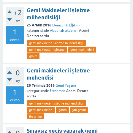
Gemi Makineleri işletme
+2
mühendisliği
oy
25 Aralık 2016
Denizcilik Eğitimi
1
kategorisinde
Abdullah akdemir
Acemi
Denizci
sordu
cevap
gemi makineleri isletme mühendisligi
gemi makinaları işletme
gemi makineleri
gmim
Gemi makineleri işletme
0
mühendisi
oy
26 Temmuz 2016
Gemi Yaşamı
1
kategorisinde
freshman
Acemi Denizci
sordu
cevap
gemi makineleri isletme mühendisligi
gemi makineleri
gmim
ytu gmim
itu gmim
Sınavsız geçiş yaparak gemi