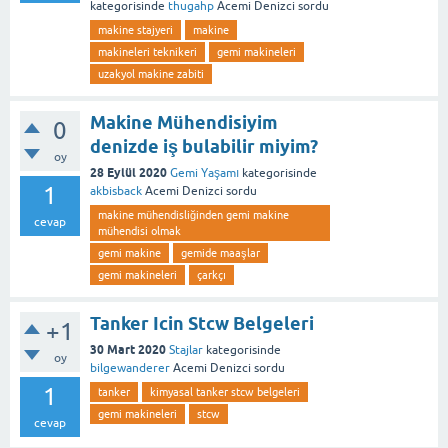
kategorisinde
thugahp
Acemi Denizci
sordu
makine stajyeri
makine
makineleri teknikeri
gemi makineleri
uzakyol makine zabiti
Makine Mühendisiyim
0
denizde iş bulabilir miyim?
oy
28 Eylül 2020
Gemi Yaşamı
kategorisinde
1
akbisback
Acemi Denizci
sordu
makine mühendisliğinden gemi makine
cevap
mühendisi olmak
gemi makine
gemide maaşlar
gemi makineleri
çarkçı
Tanker Icin Stcw Belgeleri
+1
30 Mart 2020
Stajlar
kategorisinde
oy
bilgewanderer
Acemi Denizci
sordu
1
tanker
kimyasal tanker stcw belgeleri
gemi makineleri
stcw
cevap