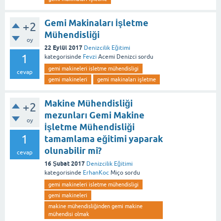
Gemi Makinaları İşletme
+2
Mühendisliği
oy
22 Eylül 2017
Denizcilik Eğitimi
1
kategorisinde
Fevzi
Acemi Denizci
sordu
gemi makineleri isletme mühendisligi
cevap
gemi makineleri
gemi makinaları işletme
Makine Mühendisliği
+2
mezunları Gemi Makine
oy
İşletme Mühendisliği
1
tamamlama eğitimi yaparak
olunabilir mi?
cevap
16 Şubat 2017
Denizcilik Eğitimi
kategorisinde
ErhanKoc
Miço
sordu
gemi makineleri isletme mühendisligi
gemi makineleri
makine mühendisliğinden gemi makine
mühendisi olmak