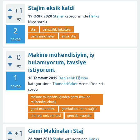
Stajim eksik kaldi
+1
19 Ocak 2020
Stajlar
kategorisinde
Hanks
oy
Miço
sordu
2
staj
denizcilik fakültesi
gemi makineleri
eksik staj
cevap
Makine mühendisiyim, iş
0
bulamıyorum, tavsiye
oy
istiyorum.
1
18 Temmuz 2019
Denizcilik Eğitimi
kategorisinde
ThunderMaker
Acemi Denizci
cevap
sordu
makine mühendisliğinden gemi makine
mühendisi olmak
gemi makineleri
gemiadamı rapor sağlık
piri reis universitesi
gemide maaşlar
Gemi Makinaları Staj
+1
26 Mart 2019
Stajlar
kategorisinde
Hanks