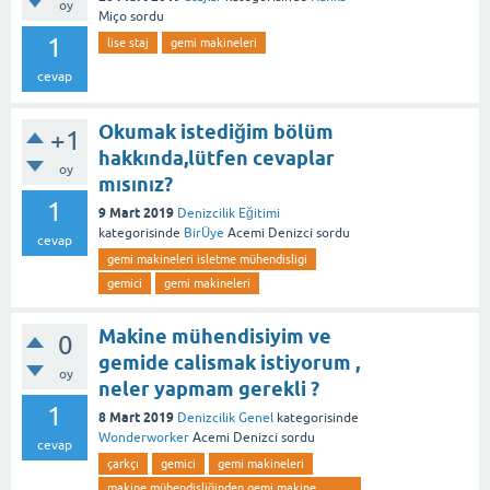
oy
Miço
sordu
1
lise staj
gemi makineleri
cevap
Okumak istediğim bölüm
+1
hakkında,lütfen cevaplar
oy
mısınız?
1
9 Mart 2019
Denizcilik Eğitimi
kategorisinde
BirÜye
Acemi Denizci
sordu
cevap
gemi makineleri isletme mühendisligi
gemici
gemi makineleri
Makine mühendisiyim ve
0
gemide calismak istiyorum ,
oy
neler yapmam gerekli ?
1
8 Mart 2019
Denizcilik Genel
kategorisinde
Wonderworker
Acemi Denizci
sordu
cevap
çarkçı
gemici
gemi makineleri
makine mühendisliğinden gemi makine