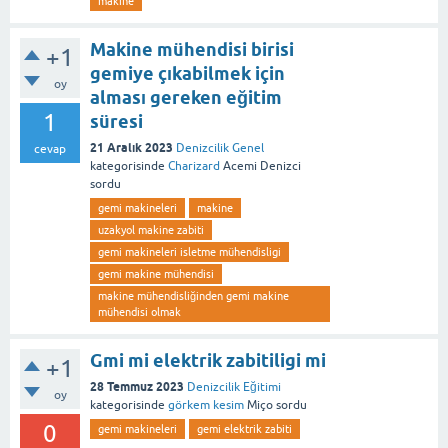
makine
Makine mühendisi birisi
+1
gemiye çıkabilmek için
oy
alması gereken eğitim
1
süresi
21 Aralık 2023
Denizcilik Genel
cevap
kategorisinde
Charizard
Acemi Denizci
sordu
gemi makineleri
makine
uzakyol makine zabiti
gemi makineleri isletme mühendisligi
gemi makine mühendisi
makine mühendisliğinden gemi makine
mühendisi olmak
Gmi mi elektrik zabitiligi mi
+1
28 Temmuz 2023
Denizcilik Eğitimi
oy
kategorisinde
görkem kesim
Miço
sordu
0
gemi makineleri
gemi elektrik zabiti