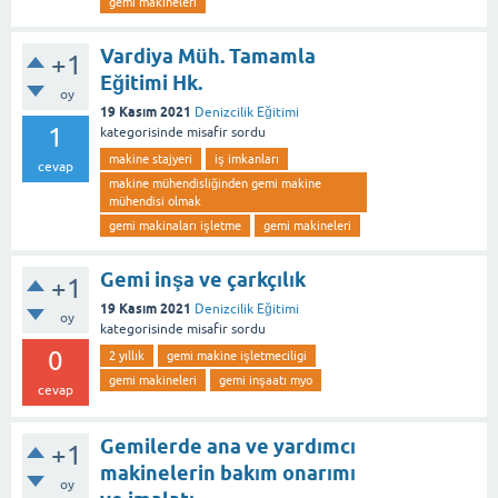
gemi makineleri
Vardiya Müh. Tamamla
+1
Eğitimi Hk.
oy
19 Kasım 2021
Denizcilik Eğitimi
1
kategorisinde
misafir
sordu
makine stajyeri
iş imkanları
cevap
makine mühendisliğinden gemi makine
mühendisi olmak
gemi makinaları işletme
gemi makineleri
Gemi inşa ve çarkçılık
+1
19 Kasım 2021
Denizcilik Eğitimi
oy
kategorisinde
misafir
sordu
0
2 yıllık
gemi makine işletmeciligi
gemi makineleri
gemi inşaatı myo
cevap
Gemilerde ana ve yardımcı
+1
makinelerin bakım onarımı
oy