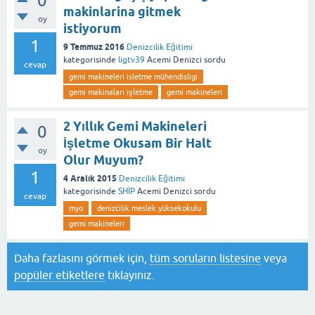
0
makinlarina gitmek
oy
istiyorum
1
9 Temmuz 2016
Denizcilik Eğitimi
kategorisinde
ligtv39
Acemi Denizci
sordu
cevap
gemi makineleri isletme mühendisligi
gemi makinaları işletme
gemi makineleri
2 Yıllık Gemi Makineleri
0
İşletme Okusam Bir Halt
oy
Olur Muyum?
1
4 Aralık 2015
Denizcilik Eğitimi
kategorisinde
SHİP
Acemi Denizci
sordu
cevap
myo
denizcilik meslek yüksekokulu
gemi makineleri
Daha fazlasını görmek için,
tüm soruların listesine
veya
popüler etiketlere
tıklayınız.