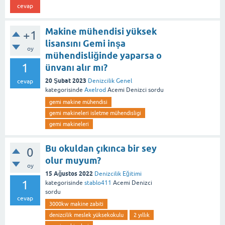
cevap
Makine mühendisi yüksek
+1
lisansını Gemi inşa
oy
mühendisliğinde yaparsa o
1
ünvanı alır mı?
20 Şubat 2023
Denizcilik Genel
cevap
kategorisinde
Axelrod
Acemi Denizci
sordu
gemi makine mühendisi
gemi makineleri isletme mühendisligi
gemi makineleri
Bu okuldan çıkınca bir sey
0
olur muyum?
oy
15 Ağustos 2022
Denizcilik Eğitimi
1
kategorisinde
stablo411
Acemi Denizci
sordu
cevap
3000kw makine zabiti
denizcilik meslek yüksekokulu
2 yıllık