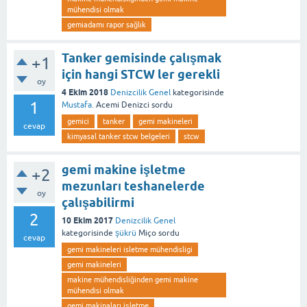
mühendisi olmak
gemiadamı rapor sağlık
Tanker gemisinde çalışmak
+1
için hangi STCW ler gerekli
oy
4 Ekim 2018
Denizcilik Genel
kategorisinde
1
Mustafa.
Acemi Denizci
sordu
gemici
tanker
gemi makineleri
cevap
kimyasal tanker stcw belgeleri
stcw
gemi makine işletme
+2
mezunları teshanelerde
oy
çalışabilirmi
2
10 Ekim 2017
Denizcilik Genel
kategorisinde
şükrü
Miço
sordu
cevap
gemi makineleri isletme mühendisligi
gemi makineleri
makine mühendisliğinden gemi makine
mühendisi olmak
gemi makinaları işletme