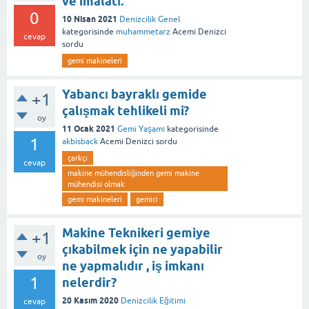
ve imalatı.
0
10 Nisan 2021
Denizcilik Genel
kategorisinde
muhammetarz
Acemi Denizci
cevap
sordu
gemi makineleri
Yabancı bayraklı gemide
+1
çalışmak tehlikeli mi?
oy
11 Ocak 2021
Gemi Yaşamı
kategorisinde
1
akbisback
Acemi Denizci
sordu
çarkçı
cevap
makine mühendisliğinden gemi makine
mühendisi olmak
gemi makineleri
gemici
Makine Teknikeri gemiye
+1
çıkabilmek için ne yapabilir
oy
ne yapmalıdır , iş imkanı
1
nelerdir?
20 Kasım 2020
Denizcilik Eğitimi
cevap