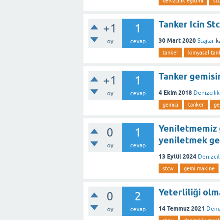
denizcilik egitimi
st
Tanker Icin St
+1
1
30 Mart 2020
Stajlar
ka
oy
cevap
tanker
kimyasal tank
Tanker gemisin
+1
1
4 Ekim 2018
Denizcili
oy
cevap
gemici
tanker
ge
Yeniletmemiz 
0
1
yeniletmek ge
oy
cevap
13 Eylül 2024
Denizcil
stcw
gemi makine
Yeterliliği ol
0
2
14 Temmuz 2021
Deniz
oy
cevap