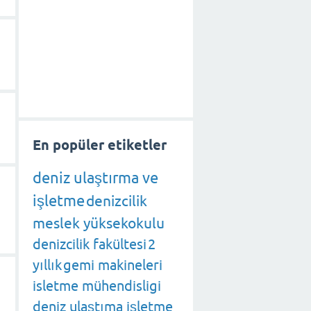
En popüler etiketler
deniz ulaştırma ve
işletme
denizcilik
meslek yüksekokulu
denizcilik fakültesi
2
yıllık
gemi makineleri
isletme mühendisligi
deniz ulaştıma işletme