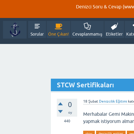
Denizci Soru & Cevap (www.
Sorular
Öne Çıkan!
Cevaplanmamış
Etiketler
Kat
STCW Sertifikaları
18 Şubat
Denizcilik Eğitimi
kat
0
oy
Merhabalar Gemi Makine
yapmak istiyorum almam 
440
stcw
denizcilik egitimi
gem