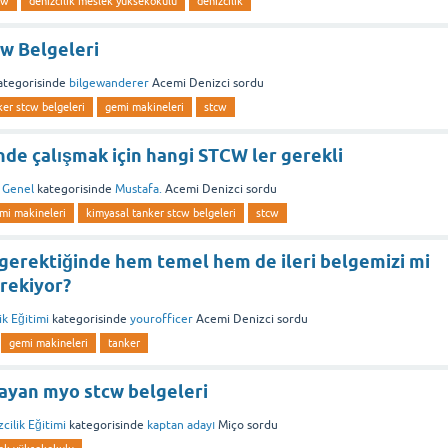
cw
denizcilik meslek yüksekokulu
denizcilik
cw Belgeleri
tegorisinde
bilgewanderer
Acemi Denizci
sordu
er stcw belgeleri
gemi makineleri
stcw
de çalışmak için hangi STCW ler gerekli
k Genel
kategorisinde
Mustafa.
Acemi Denizci
sordu
mi makineleri
kimyasal tanker stcw belgeleri
stcw
gerektiğinde hem temel hem de ileri belgemizi mi
rekiyor?
ik Eğitimi
kategorisinde
yourofficer
Acemi Denizci
sordu
gemi makineleri
tanker
mayan myo stcw belgeleri
cilik Eğitimi
kategorisinde
kaptan adayı
Miço
sordu