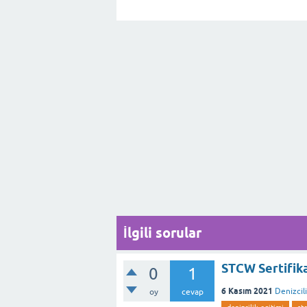
İlgili sorular
STCW Sertifika
0
1
6 Kasım 2021
Denizcil
oy
cevap