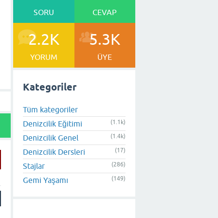
SORU
CEVAP
2.2K
5.3K
YORUM
ÜYE
Kategoriler
Tüm kategoriler
(1.1k)
Denizcilik Eğitimi
(1.4k)
Denizcilik Genel
(17)
Denizcilik Dersleri
(286)
Stajlar
(149)
Gemi Yaşamı