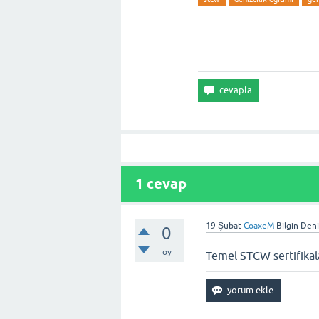
1
cevap
19 Şubat
CoaxeM
Bilgin Deni
0
oy
Temel STCW sertifikala