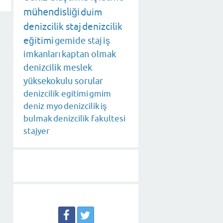
mühendisliği
duim
denizcilik staj
denizcilik
eğitimi
gemide staj
iş
imkanları
kaptan olmak
denizcilik meslek
yüksekokulu sorular
denizcilik egitimi
gmim
deniz myo
denizcilik
iş
bulmak
denizcilik fakultesi
stajyer