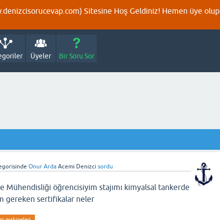
denizcisorucevap.com) Sitesine Hoş Geldiniz! Hemen üye olup p
egoriler
Üyeler
Bir Soru Sor
egorisinde
Onur Arda
Acemi Denizci
sordu
 Mühendisliği öğrencisiyim stajımı kimyalsal tankerde
gereken sertifikalar neler
i makineleri