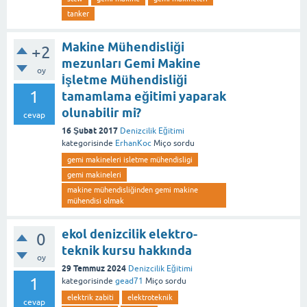
tanker
Makine Mühendisliği
+2
mezunları Gemi Makine
oy
İşletme Mühendisliği
1
tamamlama eğitimi yaparak
olunabilir mi?
cevap
16 Şubat 2017
Denizcilik Eğitimi
kategorisinde
ErhanKoc
Miço
sordu
gemi makineleri isletme mühendisligi
gemi makineleri
makine mühendisliğinden gemi makine
mühendisi olmak
ekol denizcilik elektro-
0
teknik kursu hakkında
oy
29 Temmuz 2024
Denizcilik Eğitimi
1
kategorisinde
gead71
Miço
sordu
elektrik zabiti
elektroteknik
cevap