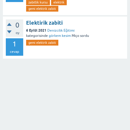
zabitlik kursu
elektrik
gemi elektrik zabiti
Elektirik zabiti
0
6 Eylül 2021
Denizcilik Eğitimi
oy
kategorisinde
görkem kesim
Miço
sordu
1
gemi elektrik zabiti
cevap