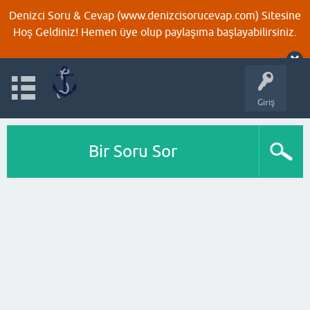
Denizci Soru & Cevap (www.denizcisorucevap.com) Sitesine
Hoş Geldiniz! Hemen üye olup paylaşıma başlayabilirsiniz.
Giriş
Bir Soru Sor