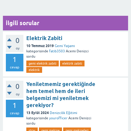
İlgili sorular
Elektrik Zabiti
0
10 Temmuz 2019
Gemi Yaşamı
oy
kategorisinde
fatib3503
Acemi Denizci
sordu
1
gemi elektrik zabiti
elektrik zabiti
cevap
elektrik
Yeniletmemiz gerektiğinde
0
hem temel hem de ileri
oy
belgemizi mi yeniletmek
1
gerekiyor?
13 Eylül 2024
Denizcilik Eğitimi
cevap
kategorisinde
yourofficer
Acemi Denizci
sordu
stcw
gemi makine
gemi makineleri