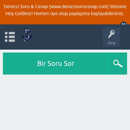
Denizci Soru & Cevap (www.denizcisorucevap.com) Sitesine
Hoş Geldiniz! Hemen üye olup paylaşıma başlayabilirsiniz.
Giriş
Bir Soru Sor