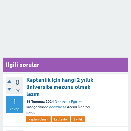
İlgili sorular
Kaptanlık için hangi 2 yıllık
0
üniversite mezunu olmak
oy
lazım
1
16 Temmuz 2024
Denizcilik Eğitimi
kategorisinde
denizmera
Acemi Denizci
cevap
sordu
kaptan olmak
kaptanlık
2 yıllık