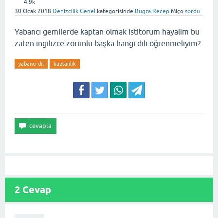
4.9k
30 Ocak 2018
Denizcilik Genel
kategorisinde
Bugra.Recep
Miço
sordu
Yabancı gemilerde kaptan olmak istitorum hayalim bu
zaten ingilizce zorunlu başka hangi dili öğrenmeliyim?
yabancı dil
kaptanlık
2
Cevap