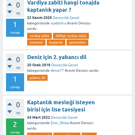
Vardiya zabiti hangi tonajda
0
kaptanlık yapar ?
oy
25 Kasım 2020
Denizcilik Genel
1
kategorisinde
vzabitih.a
Acemi Denizci
sordu
cevap
vardiya zabiti
3000gt vardiya zabiti
römorkör
kaptanlık
yeterlilikler
Deniz için 2. yabancı dil
0
20 Ocak 2019
Denizcilik Genel
oy
kategorisinde
deniz77
Acemi Denizci
sordu
1
yabancı dil
cevap
Kaptanlık mesleği isteyen
0
birisi için lise tavsiyesi
oy
24 Mart 2022
Denizcilik Genel
2
kategorisinde
Emir_Moba
Acemi Denizci
sordu
cevap