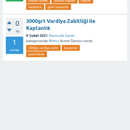
kaptan olmak
uzakyol kaptan
kaptan
kaptanlık
gemi kaptanlık
3000grt Vardiya Zabitliği ile
0
Kaptanlık
oy
9 Şubat 2021
Denizcilik Genel
1
kategorisinde
Mmtct
Acemi Denizci
sordu
3000gt vardiya zabiti
kaptanlık
cevap
yeterlilikler