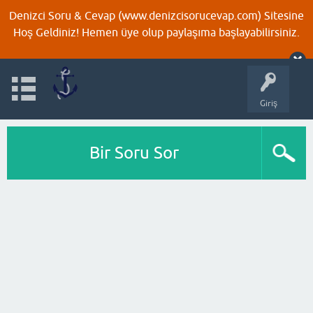
Denizci Soru & Cevap (www.denizcisorucevap.com) Sitesine
Hoş Geldiniz! Hemen üye olup paylaşıma başlayabilirsiniz.
Giriş
Bir Soru Sor