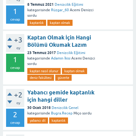
8 Temmuz 2021
Denizcilik Eğitimi
1
kategorisinde
Rüzgar_60
Acemi Denizci
sordu
cevap
kaptanlık
kaptan olmak
Kaptan Olmak İçin Hangi
+3
Bölümü Okumak Lazım
oy
23 Temmuz 2017
Denizcilik Eğitimi
1
kategorisinde
Adamın İkisi
Acemi Denizci
sordu
cevap
kaptan nasıl olunur
kaptan olmak
deniz fakültesi
güverte
Yabancı gemide kaptanlık
+2
için hangi diller
oy
30 Ocak 2018
Denizcilik Genel
2
kategorisinde
Bugra.Recep
Miço
sordu
yabancı dil
kaptanlık
cevap