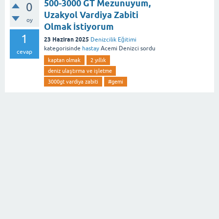
500-3000 GT Mezunuyum,
0
Uzakyol Vardiya Zabiti
oy
Olmak İstiyorum
1
23 Haziran 2025
Denizcilik Eğitimi
kategorisinde
hastay
Acemi Denizci
sordu
cevap
kaptan olmak
2 yıllık
deniz ulaştırma ve işletme
3000gt vardiya zabiti
#gemi