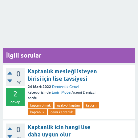
İlgili sorular
Kaptanlık mesleği isteyen
0
birisi için lise tavsiyesi
oy
24 Mart 2022
Denizcilik Genel
2
kategorisinde
Emir_Moba
Acemi Denizci
sordu
cevap
kaptan olmak
uzakyol kaptan
kaptan
kaptanlık
gemi kaptanlık
Kaptanlik icin hangi lise
0
daha uygun olur
oy