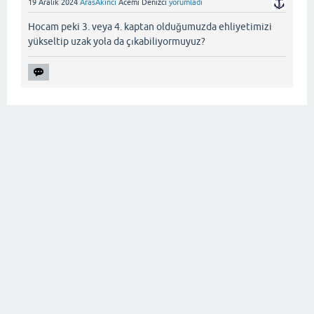
19 Aralık 2024
ArasAkıncı
Acemi Denizci
yorumladı
Hocam peki 3. veya 4. kaptan olduğumuzda ehliyetimizi
yükseltip uzak yola da çıkabiliyormuyuz?