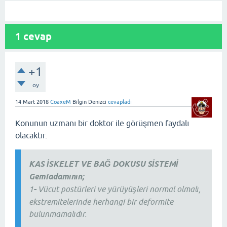
1
cevap
+1
oy
14 Mart 2018
CoaxeM
Bilgin Denizci
cevapladı
Konunun uzmanı bir doktor ile görüşmen faydalı
olacaktır.
KAS İSKELET VE BAĞ DOKUSU SİSTEMİ
Gemiadamının;
1
-
Vücut postürleri ve yürüyüşleri normal olmalı,
ekstremitelerinde herhangi bir deformite
bulunmamalıdır.