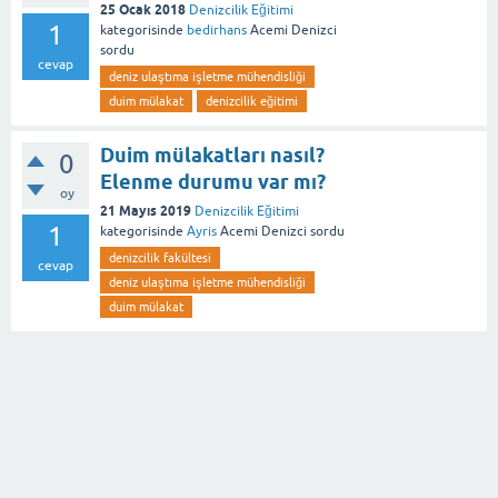
25 Ocak 2018
Denizcilik Eğitimi
1
kategorisinde
bedirhans
Acemi Denizci
sordu
cevap
deniz ulaştıma işletme mühendisliği
duim mülakat
denizcilik eğitimi
Duim mülakatları nasıl?
0
Elenme durumu var mı?
oy
21 Mayıs 2019
Denizcilik Eğitimi
1
kategorisinde
Ayris
Acemi Denizci
sordu
denizcilik fakültesi
cevap
deniz ulaştıma işletme mühendisliği
duim mülakat