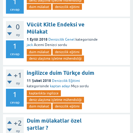
1
deniz ulaştıma işletme mühendisliği
duim mülakat
denizcilik eğitimi
cevap
Vücüt Kitle Endeksi ve
0
Mülakat
oy
1 Eylül 2018
Denizcilik Genel
kategorisinde
1
jack
Acemi Denizci
sordu
duim mülakat
denizcilik eğitimi
cevap
deniz ulaştıma işletme mühendisliği
İngilizce duim Türkçe duim
+1
11 Şubat 2018
Denizcilik Eğitimi
oy
kategorisinde
kaptan adayı
Miço
sordu
1
kaptanlıkta ingilizce
deniz ulaştıma işletme mühendisliği
cevap
duim mülakat
denizcilik eğitimi
Duim mülakatlar özel
+2
şartlar ?
oy