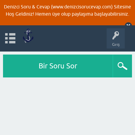
Denizci Soru & Cevap (www.denizcisorucevap.com) Sitesine
Hoş Geldiniz! Hemen üye olup paylaşıma başlayabilirsiniz.
Giriş
Bir Soru Sor