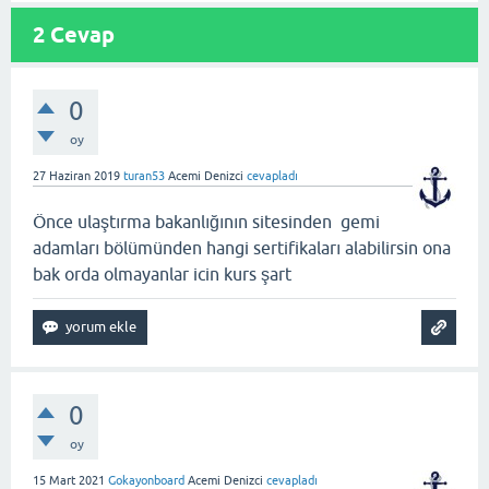
2
Cevap
0
oy
27 Haziran 2019
turan53
Acemi Denizci
cevapladı
Önce ulaştırma bakanlığının sitesinden gemi
adamları bölümünden hangi sertifikaları alabilirsin ona
bak orda olmayanlar icin kurs şart
0
oy
15 Mart 2021
Gokayonboard
Acemi Denizci
cevapladı