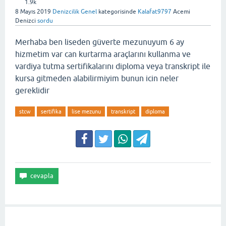
1.9k
8 Mayıs 2019
Denizcilik Genel
kategorisinde
Kalafat9797
Acemi
Denizci
sordu
Merhaba ben liseden güverte mezunuyum 6 ay
hizmetim var can kurtarma araçlarını kullanma ve
vardiya tutma sertifikalarını diploma veya transkript ile
kursa gitmeden alabilirmiyim bunun icin neler
gereklidir
stcw
sertifika
lise mezunu
transkript
diploma