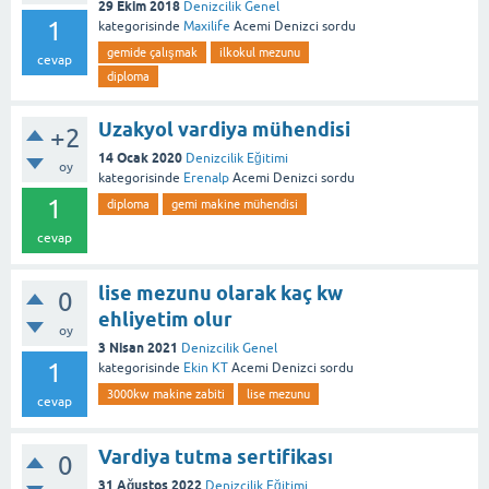
29 Ekim 2018
Denizcilik Genel
1
kategorisinde
Maxilife
Acemi Denizci
sordu
gemide çalışmak
ilkokul mezunu
cevap
diploma
Uzakyol vardiya mühendisi
+2
14 Ocak 2020
Denizcilik Eğitimi
oy
kategorisinde
Erenalp
Acemi Denizci
sordu
1
diploma
gemi makine mühendisi
cevap
lise mezunu olarak kaç kw
0
ehliyetim olur
oy
3 Nisan 2021
Denizcilik Genel
1
kategorisinde
Ekin KT
Acemi Denizci
sordu
3000kw makine zabiti
lise mezunu
cevap
Vardiya tutma sertifikası
0
31 Ağustos 2022
Denizcilik Eğitimi