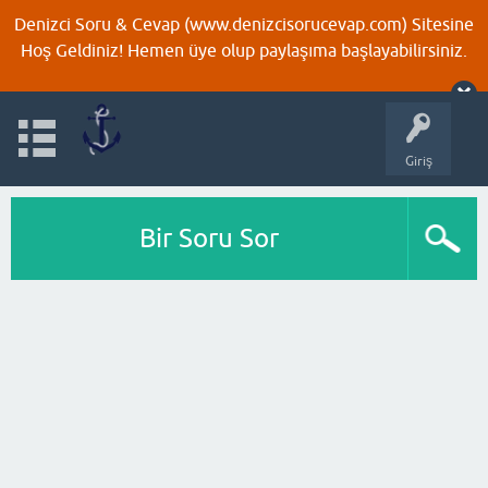
Denizci Soru & Cevap (www.denizcisorucevap.com) Sitesine
Hoş Geldiniz! Hemen üye olup paylaşıma başlayabilirsiniz.
Giriş
Bir Soru Sor