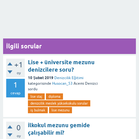
İlgili sorular
Lise + üniversite mezunu
+1
denizcilere soru?
oy
10 Şubat 2019
Denizcilik Eğitimi
1
kategorisinde
Husocan_53
Acemi Denizci
sordu
cevap
lise staj
diploma
denizcilik meslek yüksekokulu sorular
iş bulmak
lise mezunu
İlkokul mezunu gemide
0
çalışabilir mi?
oy